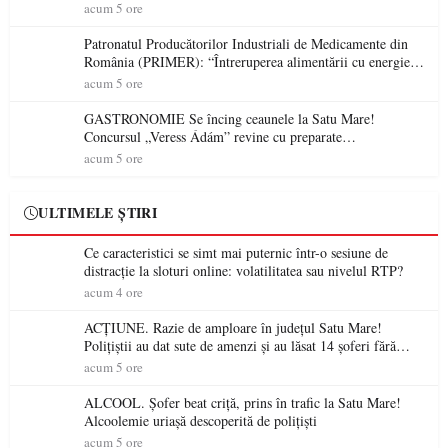
acum 5 ore
Patronatul Producătorilor Industriali de Medicamente din
România (PRIMER): “Întreruperea alimentării cu energie
electrică a fabricilor de medicamente va pune în pericol
acum 5 ore
accesul pacienților la medicamente esențiale
GASTRONOMIE Se încing ceaunele la Satu Mare!
Concursul „Veress Ádám” revine cu preparate
spectaculoase, premii și un jurat de renume
acum 5 ore
ULTIMELE ȘTIRI
Ce caracteristici se simt mai puternic într-o sesiune de
distracție la sloturi online: volatilitatea sau nivelul RTP?
acum 4 ore
ACȚIUNE. Razie de amploare în județul Satu Mare!
Polițiștii au dat sute de amenzi și au lăsat 14 șoferi fără
permis într-o singură zi
acum 5 ore
ALCOOL. Șofer beat criță, prins în trafic la Satu Mare!
Alcoolemie uriașă descoperită de polițiști
acum 5 ore