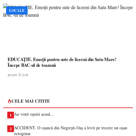
LOCALE
EDUCAȚIE. Emoții pentru sute de liceeni din Satu Mare!
Începe BAC-ul de toamnă
acum 9 ore
CELE MAI CITITE
Au venit oșenii acasă…
1
ACCIDENT. O oșancă din Negrești-Oaș a lovit pe trecere un oșan
2
octogenar