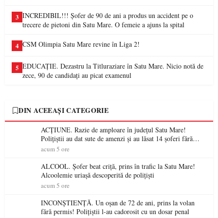
INCREDIBIL!!! Șofer de 90 de ani a produs un accident pe o
3
trecere de pietoni din Satu Mare. O femeie a ajuns la spital
CSM Olimpia Satu Mare revine în Liga 2!
4
EDUCAȚIE. Dezastru la Titluraziare în Satu Mare. Nicio notă de
5
zece, 90 de candidați au picat examenul
DIN ACEEAȘI CATEGORIE
ACȚIUNE. Razie de amploare în județul Satu Mare!
Polițiștii au dat sute de amenzi și au lăsat 14 șoferi fără
permis într-o singură zi
acum 5 ore
ALCOOL. Șofer beat criță, prins în trafic la Satu Mare!
Alcoolemie uriașă descoperită de polițiști
acum 5 ore
INCONȘTIENȚĂ. Un oșan de 72 de ani, prins la volan
fără permis! Polițiștii l-au cadorosit cu un dosar penal