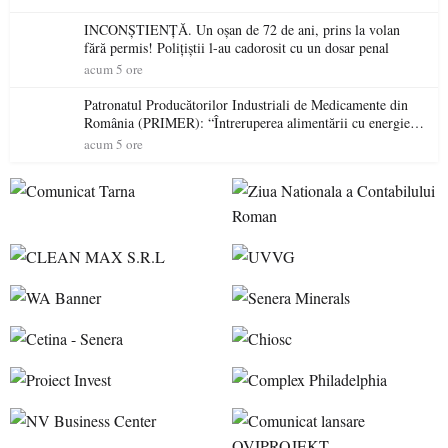
INCONȘTIENȚĂ. Un oșan de 72 de ani, prins la volan
fără permis! Polițiștii l-au cadorosit cu un dosar penal
acum 5 ore
Patronatul Producătorilor Industriali de Medicamente din
România (PRIMER): “Întreruperea alimentării cu energie
electrică a fabricilor de medicamente va pune în pericol
acum 5 ore
accesul pacienților la medicamente esențiale