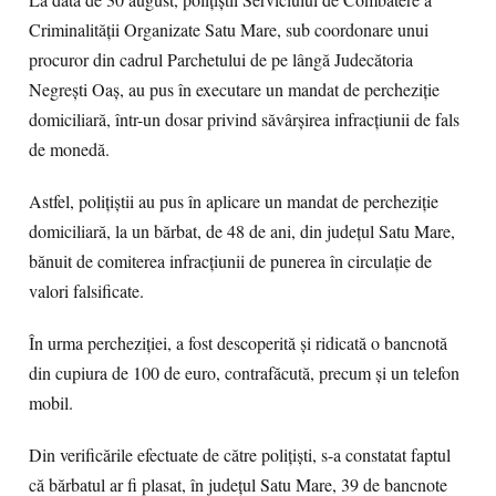
La data de 30 august, polițiștii Serviciului de Combatere a
Criminalității Organizate Satu Mare, sub coordonare unui
procuror din cadrul Parchetului de pe lângă Judecătoria
Negrești Oaș, au pus în executare un mandat de percheziție
domiciliară, într-un dosar privind săvârșirea infracțiunii de fals
de monedă.
Astfel, polițiștii au pus în aplicare un mandat de percheziție
domiciliară, la un bărbat, de 48 de ani, din județul Satu Mare,
bănuit de comiterea infracțiunii de punerea în circulație de
valori falsificate.
În urma percheziției, a fost descoperită și ridicată o bancnotă
din cupiura de 100 de euro, contrafăcută, precum și un telefon
mobil.
Din verificările efectuate de către polițiști, s-a constatat faptul
că bărbatul ar fi plasat, în județul Satu Mare, 39 de bancnote