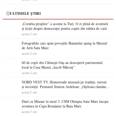
ULTIMELE ȘTIRI
„Corabia piraților” a acostat la Turț. O zi plină de aventură
și lecții despre democrație pentru copiii din tabăra de vară
acum 2 ore
Fotografiile care spun poveștile Banatului ajung la Muzeul
de Artă Satu Mare
acum 2 ore
60 de copii din Călinești-Oaș au descoperit patrimoniul
local la Casa Muzeu „Iacob Mărcuț”
acum 2 ore
NORD VEST TV. Homoroade mizează pe tradiție, turism
și investiții. Primarul Simion Ardelean: „Oțeloaia rămâne
un brand al Codrului”
acum 2 ore
Duel cu Minaur în turul 3. CSM Olimpia Satu Mare începe
aventura în Cupa României la Baia Mare
acum 3 ore