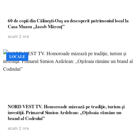
60 de copii din Călinești-Oaș au descoperit patrimoniul local la
Casa Muzeu „Iacob Mărcuț”
acum 2 ore
LOCALE
NORD VEST TV. Homoroade mizează pe tradiție, turism și
investiții. Primarul Simion Ardelean: „Oțeloaia rămâne un
brand al Codrului”
acum 2 ore