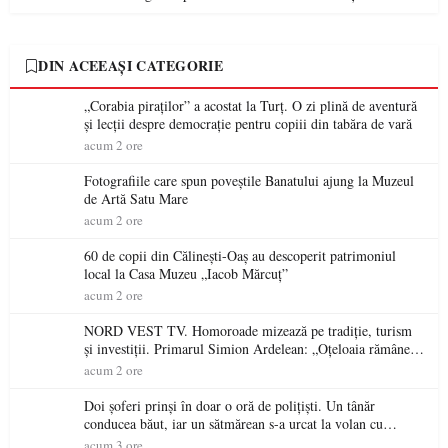
DIN ACEEAȘI CATEGORIE
„Corabia piraților” a acostat la Turț. O zi plină de aventură
și lecții despre democrație pentru copiii din tabăra de vară
acum 2 ore
Fotografiile care spun poveștile Banatului ajung la Muzeul
de Artă Satu Mare
acum 2 ore
60 de copii din Călinești-Oaș au descoperit patrimoniul
local la Casa Muzeu „Iacob Mărcuț”
acum 2 ore
NORD VEST TV. Homoroade mizează pe tradiție, turism
și investiții. Primarul Simion Ardelean: „Oțeloaia rămâne
un brand al Codrului”
acum 2 ore
Doi șoferi prinși în doar o oră de polițiști. Un tânăr
conducea băut, iar un sătmărean s-a urcat la volan cu
permisul suspendat
acum 3 ore