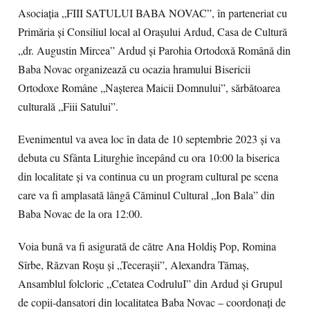
Asociația „FIII SATULUI BABA NOVAC”, în parteneriat cu
Primăria și Consiliul local al Orașului Ardud, Casa de Cultură
„dr. Augustin Mircea” Ardud și Parohia Ortodoxă Română din
Baba Novac organizează cu ocazia hramului Bisericii
Ortodoxe Române „Nașterea Maicii Domnului”, sărbătoarea
culturală „Fiii Satului”.
Evenimentul va avea loc în data de 10 septembrie 2023 și va
debuta cu Sfânta Liturghie începând cu ora 10:00 la biserica
din localitate și va continua cu un program cultural pe scena
care va fi amplasată lângă Căminul Cultural „Ion Bala” din
Baba Novac de la ora 12:00.
Voia bună va fi asigurată de către Ana Holdiș Pop, Romina
Sîrbe, Răzvan Roșu și „Tecerașii”, Alexandra Tămaș,
Ansamblul folcloric „Cetatea CodruluI” din Ardud și Grupul
de copii-dansatori din localitatea Baba Novac – coordonați de