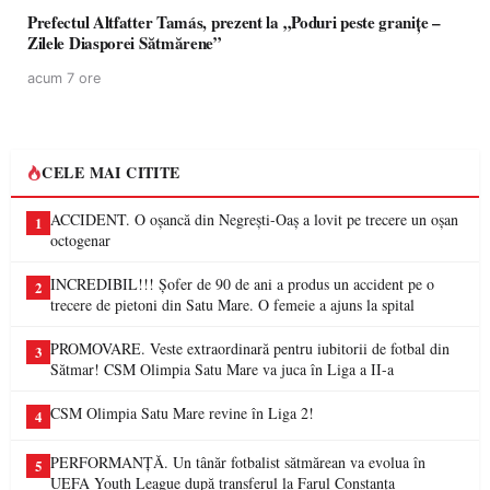
Prefectul Altfatter Tamás, prezent la „Poduri peste granițe –
Zilele Diasporei Sătmărene”
acum 7 ore
CELE MAI CITITE
ACCIDENT. O oșancă din Negrești-Oaș a lovit pe trecere un oșan
1
octogenar
INCREDIBIL!!! Șofer de 90 de ani a produs un accident pe o
2
trecere de pietoni din Satu Mare. O femeie a ajuns la spital
PROMOVARE. Veste extraordinară pentru iubitorii de fotbal din
3
Sătmar! CSM Olimpia Satu Mare va juca în Liga a II-a
CSM Olimpia Satu Mare revine în Liga 2!
4
PERFORMANȚĂ. Un tânăr fotbalist sătmărean va evolua în
5
UEFA Youth League după transferul la Farul Constanța