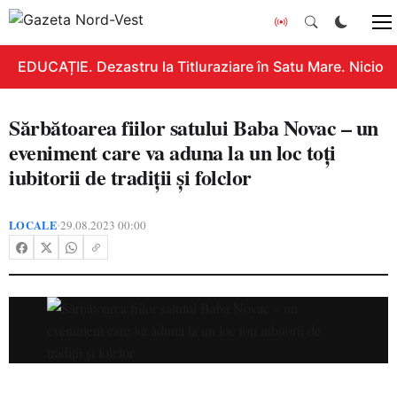
EDUCAȚIE. Dezastru la Titluraziare în Satu Mare. Nicio n
Sărbătoarea fiilor satului Baba Novac – un
eveniment care va aduna la un loc toți
iubitorii de tradiții și folclor
LOCALE
29.08.2023 00:00
•