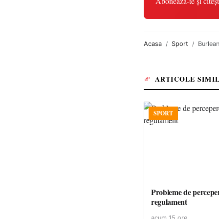
Abonează-te și citeșt
Acasa
Sport
Burlean
ARTICOLE SIMI
SPORT
Probleme de perceper
regulament
acum 15 ore