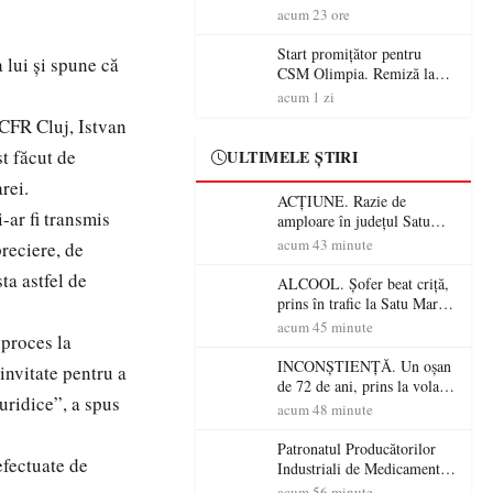
începe aventura în Cupa
acum 23 ore
României la Baia Mare
Start promițător pentru
 lui și spune că
CSM Olimpia. Remiză la
Dumbrăvița în debutul
acum 1 zi
noului sezon
a CFR Cluj, Istvan
st făcut de
ULTIMELE ȘTIRI
rei.
ACȚIUNE. Razie de
-ar fi transmis
amploare în județul Satu
Mare! Polițiștii au dat sute
acum 43 minute
preciere, de
de amenzi și au lăsat 14
ta astfel de
șoferi fără permis într-o
ALCOOL. Șofer beat criță,
singură zi
prins în trafic la Satu Mare!
Alcoolemie uriașă
acum 45 minute
 proces la
descoperită de polițiști
INCONȘTIENȚĂ. Un oșan
invitate pentru a
de 72 de ani, prins la volan
juridice”, a spus
fără permis! Polițiștii l-au
acum 48 minute
cadorosit cu un dosar penal
Patronatul Producătorilor
efectuate de
Industriali de Medicamente
din România (PRIMER):
acum 56 minute