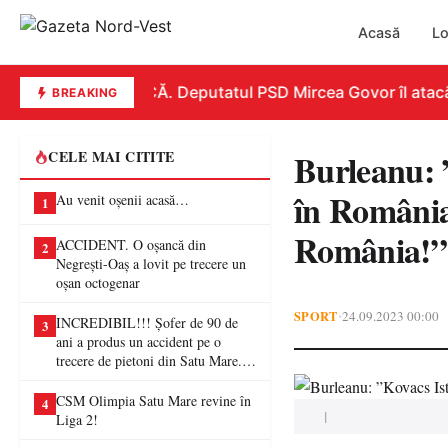
Acasă
Lo
REPLICĂ. Deputatul PSD Mircea Govor îl atacă dur
BREAKING
Burleanu: 
CELE MAI CITITE
în România,
Au venit oșenii acasă…
1
România!”
ACCIDENT. O oșancă din
2
Negrești-Oaș a lovit pe trecere un
oșan octogenar
SPORT
24.09.2023 00:00
•
INCREDIBIL!!! Șofer de 90 de
3
ani a produs un accident pe o
trecere de pietoni din Satu Mare. O
femeie a ajuns la spital
CSM Olimpia Satu Mare revine în
4
|
Liga 2!