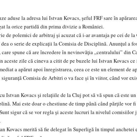
ze aduse la adresa lui Istvan Kovacs, șeful FRF sare în apărarea
gat la orice partidă din prima divizie a României.
rie de polemici de arbitraj și acuzat că i-ar avantaja pe cei de l
 dea o serie de explicații la Comisia de Disciplină. Anunțul a fo
care spune că are încredere în nevinovăția „centralului” din Ca
 aceste zile că cineva a citit de pe buzele lui Istvan Kovacs ce i
Imediat a apărut apoi înregistrarea, ceea ce este un element de a
 siguranță Comisia de Arbitri o va face și în viitor, când vor exis
u Istvan Kovacs și relațiile de la Cluj pot să vă spun că este un
lină. Mai este doar o chestiune de timp până când părțile vor fi 
Sunt sigur că se vor regla și aceste lucruri la nivelul comisiilor 
.
van Kovacs merită să fie delegat în Superligă în timpul anchetei 