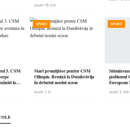
acum 18 ore
SPORT
SPORT
urul 3. CSM
Start promițător pentru CSM
Sătmăreanu
ncepe
Olimpia. Remiză la Dumbrăvița
podiumul 
âniei la
în debutul noului sezon
European
duel specta
acum 1 zi
acum 2 zile
Räikkönen
COLE