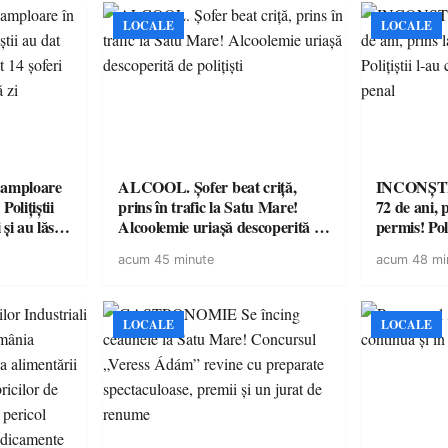
LOCALE
LOCALE
amploare
ALCOOL. Șofer beat criță,
INCONȘTI
olițiștii
prins în trafic la Satu Mare!
72 de ani, 
și au lăsat
Alcoolemie uriașă descoperită de
permis! Poli
într-o
polițiști
cu un dosa
acum 45 minute
acum 48 mi
LOCALE
LOCALE