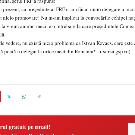
lină, șeful FRF a răspuns:
 prezent, ca președinte al FRF n-am făcut nicio delegare a nici
t nicio promovare! Nu m-am implicat la convocările echipei naț
e la vreun anumit meci, e o întrebare la care președintele Comisi
dă.
e vedere, nu există nicio problemă ca Istvan Kovacs, care este 
ă poată fi delegat la orice meci din România!”. ( sursa gsp.ro)
rul gratuit pe email!