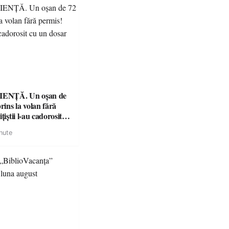
ENȚĂ. Un oșan de
prins la volan fără
țiștii l-au cadorosit
r penal
nute