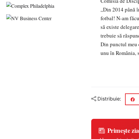
Comisia de Discip
„Din 2014 până în
fotbal! N-am făcu
să existe delegar
trebuie să răspun
Din punctul meu d
unu în România, s
Distribuie:
Primește zia