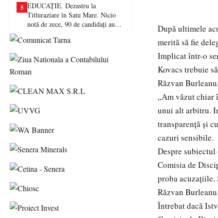
EDUCAȚIE. Dezastru la
5
Titluraziare în Satu Mare. Nicio
notă de zece, 90 de candidați au
După ultimele acu
picat examenul
merită să fie dele
Implicat într-o se
Kovacs trebuie să
Răzvan Burleanu, 
„Am văzut chiar în
unui alt arbitru. 
transparență și cu
cazuri sensibile.
Despre subiectul c
Comisia de Discip
proba acuzațiile. 
Răzvan Burleanu
Întrebat dacă Ist