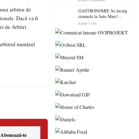
“Întreruperea alimentării cu
unui arbitru de
energie electrică a fabricilor
GASTRONOMIE Se încing
de medicamente va pune în
ceaunele la Satu Mare!
ionale. Dacă va fi
pericol accesul pacienților la
Concursul „Veress Ádám”
acum 1 ora
ei de Arbitri
medicamente esențiale
revine cu preparate
spectaculoase, premii și un
jurat de renume
arbitrul numărul
Abonează-te