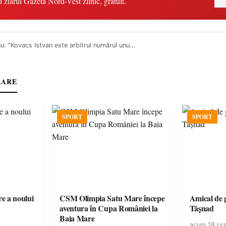
i ziarul Gazeta Nord-Vest zilnic, gratuit.
u: ”Kovacs Istvan este arbitrul numărul unu...
LARE
SPORT
SPORT
e a noului
CSM Olimpia Satu Mare începe
Amical de 
aventura în Cupa României la
Tășnad
Baia Mare
acum 18 or