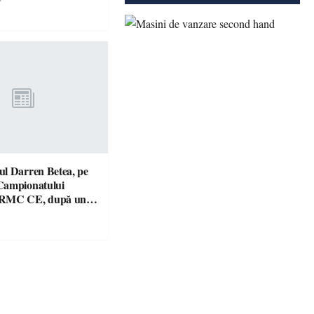
l Darren Betea, pe
Campionatului
 RMC CE, după un
culos cu fiul lui Kimi