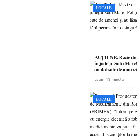
LOCALE
ACȚIUNE. Razie de 
în județul Satu Mare! P
au dat sute de amenzi 
14 șoferi fără permis 
acum 43 minute
singură zi
LOCALE