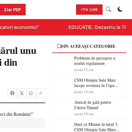
Ziar PDF
TV LIVE
atori economici”
EDUCAȚIE. Dezastru la Titlura
mărul unu
DIN ACEEAȘI CATEGORIE
i din
Probleme de percepere a
noului regulament
acum 15 ore
CSM Olimpia Satu Mare
începe aventura în Cupa
României la Baia Mare
acum 18 ore
Amical de gală pentru
Unirea Tășnad
acum 18 ore
Duel cu Minaur în turul 3.
CSM Olimpia Satu Mare