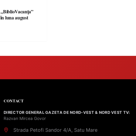
 „BiblioVacanța”
 în luna august
CONTACT
DIRECTOR GENERAL GAZETA DE NORD-VEST & NORD VEST TV:
Razvan Mircea Govor
Strada Petofi Sandor 4/A, Satu Mare