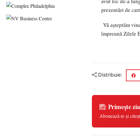
avut loc de-a lung
prezentări de cart
Vă așteptăm vine
împreună Zilele 
Distribuie:
Primește zia
Abonează-te și citeșt