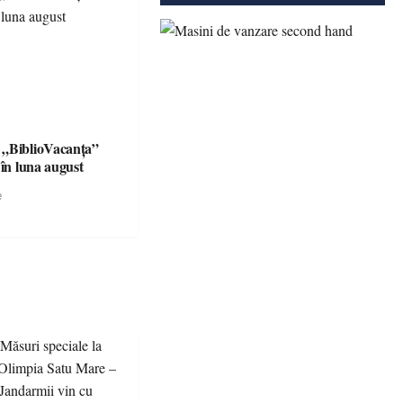
 „BiblioVacanța”
 în luna august
e