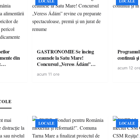
LOCALE
LOCALE
rilor
GASTRONOMIE Se încing
Programul
amente din
ceaunele la Satu Mare!
continuă și
:
Concursul „Veress Ádám”
acum 12 or
ării cu
revine cu preparate
acum 11 ore
ricilor de
spectaculoase, premii și un jurat
în pericol
de renume
e
COLE
LOCALE
LOCALE