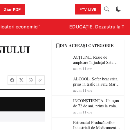
Ziar PDF
TV LIVE
catori economici”
EDUCAȚIE. Dezastru la Titlur
IULUI
DIN ACEEAȘI CATEGORIE
ACȚIUNE. Razie de
amploare în județul Satu
Mare! Polițiștii au dat sute
acum 11 ore
de amenzi și au lăsat 14
șoferi fără permis într-o
ALCOOL. Șofer beat criță,
singură zi
prins în trafic la Satu Mare!
Alcoolemie uriașă
acum 11 ore
descoperită de polițiști
INCONȘTIENȚĂ. Un oșan
de 72 de ani, prins la volan
fără permis! Polițiștii l-au
acum 11 ore
cadorosit cu un dosar penal
Patronatul Producătorilor
Industriali de Medicamente