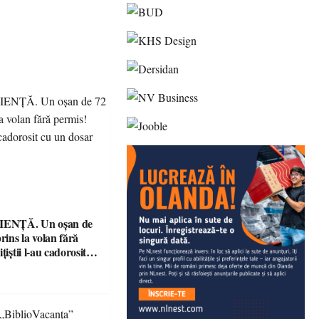
ENȚĂ. Un oșan de
prins la volan fără
țiștii l-au cadorosit
r penal