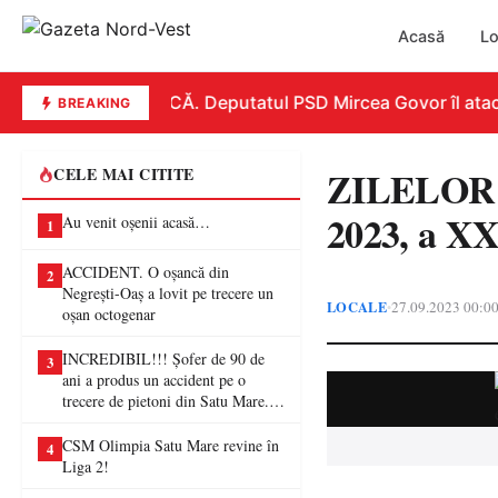
Acasă
Lo
REPLICĂ. Deputatul PSD Mircea Govor îl atacă du
BREAKING
ZILELOR
CELE MAI CITITE
2023, a XX
Au venit oșenii acasă…
1
ACCIDENT. O oșancă din
2
Negrești-Oaș a lovit pe trecere un
LOCALE
27.09.2023 00:0
•
oșan octogenar
INCREDIBIL!!! Șofer de 90 de
3
ani a produs un accident pe o
trecere de pietoni din Satu Mare. O
femeie a ajuns la spital
CSM Olimpia Satu Mare revine în
4
Liga 2!