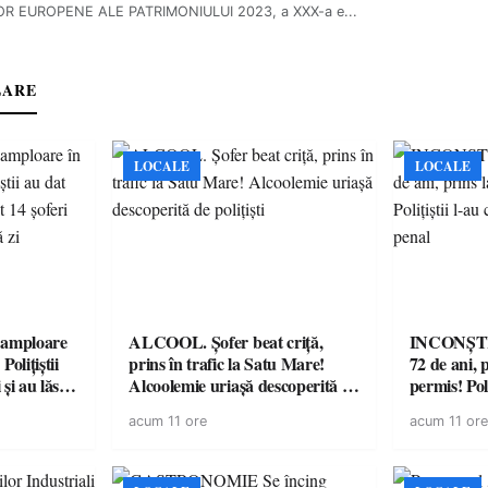
OR EUROPENE ALE PATRIMONIULUI 2023, a XXX-a e...
LARE
LOCALE
LOCALE
amploare
ALCOOL. Șofer beat criță,
INCONȘTI
olițiștii
prins în trafic la Satu Mare!
72 de ani, 
și au lăsat
Alcoolemie uriașă descoperită de
permis! Poli
într-o
polițiști
cu un dosa
acum 11 ore
acum 11 ore