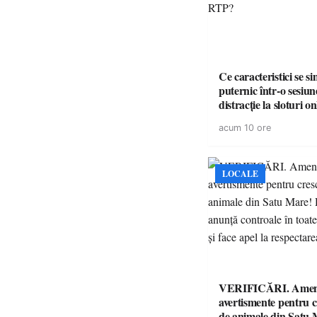
Ce caracteristici se s
puternic într-o sesiun
distracție la sloturi on
volatilitatea sau nive
acum 10 ore
LOCALE
VERIFICĂRI. Amenz
avertismente pentru c
de animale din Satu 