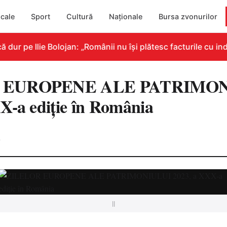
cale
Sport
Cultură
Naționale
Bursa zvonurilor
r pe Ilie Bolojan: „Românii nu își plătesc facturile cu indi
 EUROPENE ALE PATRIMON
X-a ediție în România
0
||