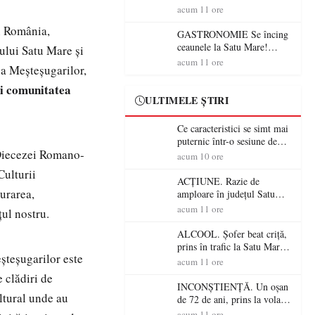
din România (PRIMER):
acum 11 ore
“Întreruperea alimentării cu
 România,
energie electrică a fabricilor
GASTRONOMIE Se încing
de medicamente va pune în
ceaunele la Satu Mare!
ului Satu Mare și
pericol accesul pacienților la
Concursul „Veress Ádám”
acum 11 ore
sa Meșteșugarilor,
medicamente esențiale
revine cu preparate
spectaculoase, premii și un
și comunitatea
jurat de renume
ULTIMELE ȘTIRI
Ce caracteristici se simt mai
puternic într-o sesiune de
i Diecezei Romano-
distracție la sloturi online:
acum 10 ore
volatilitatea sau nivelul
Culturii
RTP?
ACȚIUNE. Razie de
aurarea,
amploare în județul Satu
Mare! Polițiștii au dat sute
acum 11 ore
țul nostru.
de amenzi și au lăsat 14
șoferi fără permis într-o
ALCOOL. Șofer beat criță,
singură zi
prins în trafic la Satu Mare!
șteșugarilor este
Alcoolemie uriașă
acum 11 ore
descoperită de polițiști
 clădiri de
INCONȘTIENȚĂ. Un oșan
ltural unde au
de 72 de ani, prins la volan
fără permis! Polițiștii l-au
acum 11 ore