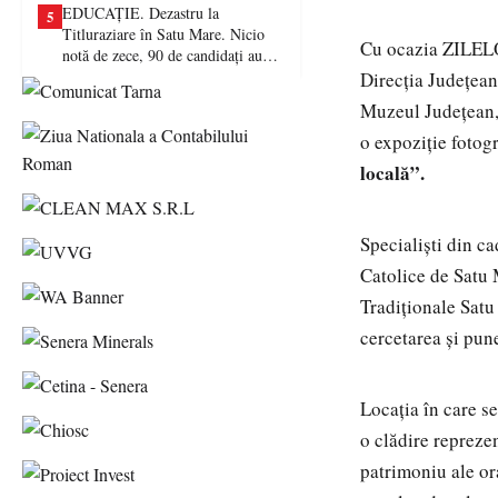
EDUCAȚIE. Dezastru la
5
Titluraziare în Satu Mare. Nicio
Cu ocazia ZILE
notă de zece, 90 de candidați au
picat examenul
Direcția Județean
Muzeul Județean, 
o expoziție fotog
locală”.
Speciali
ș
ti din c
Catolice de Satu 
Tradi
ț
ionale Satu
cercetarea și pun
Locația în care s
o clădire repreze
patrimoniu ale or