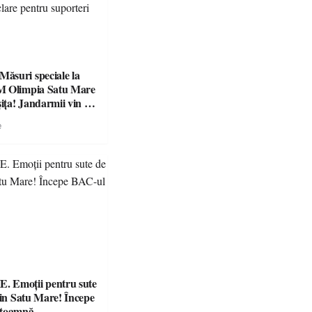
suri speciale la
M Olimpia Satu Mare
ța! Jandarmii vin cu
e clare pentru
e
 Emoții pentru sute
din Satu Mare! Începe
 toamnă