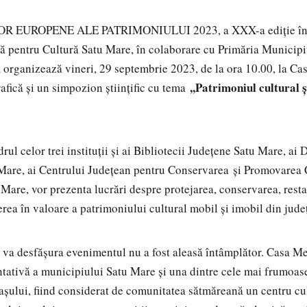
LOR EUROPENE ALE PATRIMONIULUI 2023, a XXX-a ediție în
ă pentru Cultură Satu Mare, în colaborare cu Primăria Municipi
organizează vineri, 29 septembrie 2023, de la ora 10.00, la Ca
,,Patrimoniul cultural 
rafică și un simpozion științific cu tema
adrul celor trei instituții și ai Bibliotecii Județene Satu Mare, a
Mare, ai Centrului Jude
ț
ean pentru Conservarea
ș
i Promovarea 
 Mare, vor prezenta lucrări despre protejarea, conservarea, rest
erea în valoare a patrimoniului cultural mobil și imobil din jude
e va desfășura evenimentul nu a fost aleasă întâmplător. Casa Me
ntativă a municipiului Satu Mare și una dintre cele mai frumoase
așului, fiind considerat de comunitatea sătmăreană un centru cu