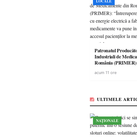
LOCALE
Patronatul Producăto
Industriali de Medic
România (PRIMER)
“Întreruperea aliment
acum 11 ore
energie electrică a fab
medicamente va pune 
accesul pacienților la
medicamente esențial
ULTIMELE ARTI
NAȚIONALE