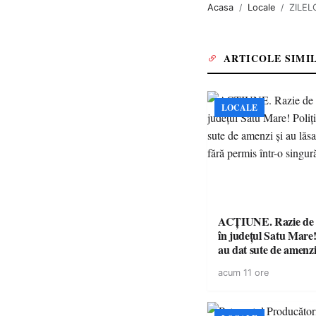
Acasa
Locale
ZILEL
ARTICOLE SIMI
LOCALE
ACȚIUNE. Razie de 
în județul Satu Mare! P
au dat sute de amenzi 
14 șoferi fără permis 
acum 11 ore
singură zi