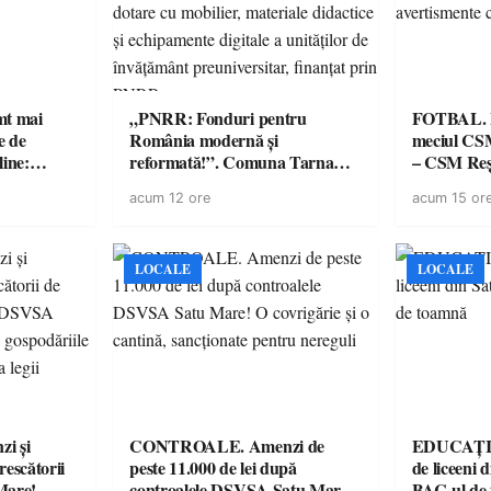
imt mai
„PNRR: Fonduri pentru
FOTBAL. Mă
e de
România modernă și
meciul CS
line:
reformată!”. Comuna Tarna
– CSM Reși
lul RTP?
Mare a finalizat proiectul de
avertisment
acum 12 ore
acum 15 or
dotare cu mobilier, materiale
suporteri
didactice și echipamente digitale
a unităților de învățământ
preuniversitar, finanțat prin
LOCALE
LOCALE
PNRR
i și
CONTROALE. Amenzi de
EDUCAȚIE.
rescătorii
peste 11.000 de lei după
de liceeni 
Mare!
controalele DSVSA Satu Mare!
BAC-ul de