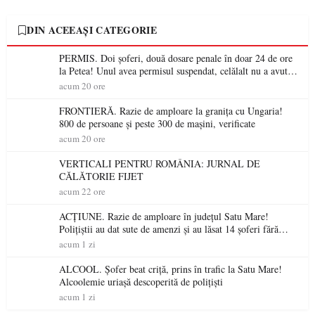
DIN ACEEAȘI CATEGORIE
PERMIS. Doi șoferi, două dosare penale în doar 24 de ore
la Petea! Unul avea permisul suspendat, celălalt nu a avut
niciodată permis
acum 20 ore
FRONTIERĂ. Razie de amploare la granița cu Ungaria!
800 de persoane și peste 300 de mașini, verificate
acum 20 ore
VERTICALI PENTRU ROMÂNIA: JURNAL DE
CĂLĂTORIE FIJET
acum 22 ore
ACȚIUNE. Razie de amploare în județul Satu Mare!
Polițiștii au dat sute de amenzi și au lăsat 14 șoferi fără
permis într-o singură zi
acum 1 zi
ALCOOL. Șofer beat criță, prins în trafic la Satu Mare!
Alcoolemie uriașă descoperită de polițiști
acum 1 zi