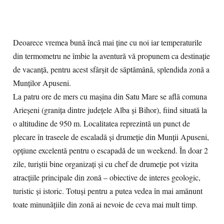
Deoarece vremea bună încă mai ține cu noi iar temperaturile
din termometru ne îmbie la aventură vă propunem ca destinație
de vacanță, pentru acest sfârșit de săptămână, splendida zonă a
Munților Apuseni.
La patru ore de mers cu maşina din Satu Mare se află comuna
Arieșeni (graniţa dintre judeţele Alba şi Bihor), fiind situată la
o altitudine de 950 m. Localitatea reprezintă un punct de
plecare în traseele de escaladă şi drumeţie din Munții Apuseni,
opţiune excelentă pentru o escapadă de un weekend. În doar 2
zile, turiştii bine organizați şi cu chef de drumeţie pot vizita
atracțiile principale din zonă – obiective de interes geologic,
turistic şi istoric. Totuşi pentru a putea vedea în mai amănunt
toate minunăţiile din zonă ai nevoie de ceva mai mult timp.