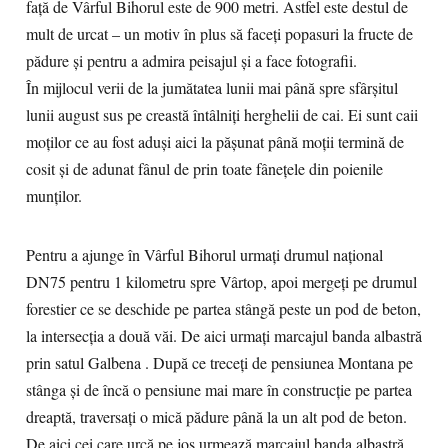
faţă de Vârful Bihorul este de 900 metri. Astfel este destul de
mult de urcat – un motiv în plus să faceţi popasuri la fructe de
pădure şi pentru a admira peisajul şi a face fotografii.
În mijlocul verii de la jumătatea lunii mai până spre sfârşitul
lunii august sus pe creastă întâlniţi herghelii de cai. Ei sunt caii
moţilor ce au fost aduşi aici la păşunat până moţii termină de
cosit şi de adunat fânul de prin toate fâneţele din poienile
munţilor.
Pentru a ajunge în Vârful Bihorul urmaţi drumul naţional
DN75 pentru 1 kilometru spre Vârtop, apoi mergeţi pe drumul
forestier ce se deschide pe partea stângă peste un pod de beton,
la intersecţia a două văi. De aici urmaţi marcajul banda albastră
prin satul Galbena . După ce treceţi de pensiunea Montana pe
stânga şi de încă o pensiune mai mare în construcţie pe partea
dreaptă, traversaţi o mică pădure până la un alt pod de beton.
De aici cei care urcă pe jos urmează marcajul banda albastră