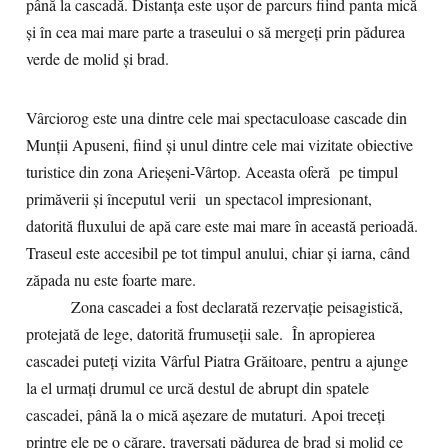
până la cascadă. Distanţa este uşor de parcurs fiind panta mică
şi în cea mai mare parte a traseului o să mergeţi prin pădurea
verde de molid şi brad.
Vârciorog este una dintre cele mai spectaculoase cascade din
Munții Apuseni, fiind şi unul dintre cele mai vizitate obiective
turistice din zona Arieșeni-Vârtop. Aceasta oferă pe timpul
primăverii şi începutul verii un spectacol impresionant,
datorită fluxului de apă care este mai mare în această perioadă.
Traseul este accesibil pe tot timpul anului, chiar şi iarna, când
zăpada nu este foarte mare.
Zona cascadei a fost declarată rezervație peisagistică,
protejată de lege, datorită frumuseţii sale. În apropierea
cascadei puteţi vizita Vârful Piatra Grăitoare, pentru a ajunge
la el urmaţi drumul ce urcă destul de abrupt din spatele
cascadei, până la o mică aşezare de mutaturi. Apoi treceţi
printre ele pe o cărare, traversaţi pădurea de brad şi molid ce