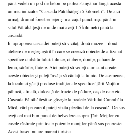
până vedeti un pod de beton pe partea stângă iar lângă acesta
un mic indicator “Cascada Pătrăhăiţeşti 5 kilometri”. De aici
urmaţi drumul forestier lejer şi marcajul punct roşu până în
satul Pătrăhăiţesţi de unde mai aveţi 1,5 kilometri până la
cascadă.
În apropierea cascadei puteţi să vizitaţi două muzee – două
ateliere de meşteşugărit în care se creează obiecte de artizanat
specifice ciubărăritului: tulnice, ciubere, doniţe, pahare de
lemn, sărărite, fluiere. Aici puteţi să vedeţi cum sunt create
aceste obiecte şi puteţi învăţa să cântaţi la tulnic. De asemenea,
la localnici găsiţi produse tradiţionale specifice Țării Moţilor:
pălincă, afinată, dulceaţă de fructe de pădure, caş de oaie etc.
Cascada Pătrăhăitești se găseşte la poalele Vârfului Curcubăta
Mică, vârf pe care îl puteţi vizita plecând de la cascadă. De sus
aveţi cel mai bun punct de belvedere asupra Ţării Moților cu
casele răsfirate prin toate poienile munţilor până sus pe creste.
Acest traseu nu are marcaj turistic.