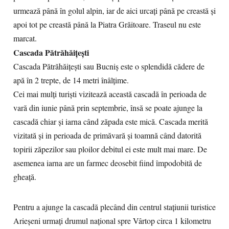
urmează până în golul alpin, iar de aici urcaţi până pe creastă şi
apoi tot pe creastă până la Piatra Grăitoare. Traseul nu este
marcat.
Cascada Pătrăhăiţeşti
Cascada Pătrăhăiţeşti sau Bucniş este o splendidă cădere de
apă în 2 trepte, de 14 metri înâlţime.
Cei mai mulţi turişti vizitează această cascadă în perioada de
vară din iunie până prin septembrie, însă se poate ajunge la
cascadă chiar şi iarna când zăpada este mică. Cascada merită
vizitată şi in perioada de primăvară şi toamnă când datorită
topirii zăpezilor sau ploilor debitul ei este mult mai mare. De
asemenea iarna are un farmec deosebit fiind împodobită de
gheaţă.
Pentru a ajunge la cascadă plecând din centrul staţiunii turistice
Arieşeni urmaţi drumul naţional spre Vârtop circa 1 kilometru