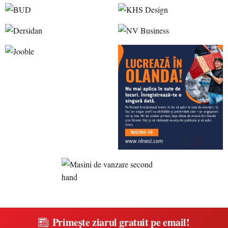
Primește ziarul gratuit pe email!