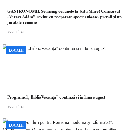
GASTRONOMIE Se încing ceaunele la Satu Mare! Concursul
„Veress Ádám” revine cu preparate spectaculoase, premii și un
jurat de renume
acum 1 zi
LOCALE
Programul „BiblioVacanța” continuă și în luna august
acum 1 zi
LOCALE