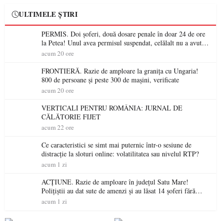
ULTIMELE ȘTIRI
PERMIS. Doi șoferi, două dosare penale în doar 24 de ore
la Petea! Unul avea permisul suspendat, celălalt nu a avut
niciodată permis
acum 20 ore
FRONTIERĂ. Razie de amploare la granița cu Ungaria!
800 de persoane și peste 300 de mașini, verificate
acum 20 ore
VERTICALI PENTRU ROMÂNIA: JURNAL DE
CĂLĂTORIE FIJET
acum 22 ore
Ce caracteristici se simt mai puternic într-o sesiune de
distracție la sloturi online: volatilitatea sau nivelul RTP?
acum 1 zi
ACȚIUNE. Razie de amploare în județul Satu Mare!
Polițiștii au dat sute de amenzi și au lăsat 14 șoferi fără
permis într-o singură zi
acum 1 zi