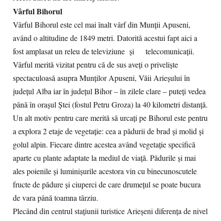
Vârful Bihorul
Vârful Bihorul este cel mai înalt vârf din Munţii Apuseni,
având o altitudine de 1849 metri. Datorită acestui fapt aici a
fost amplasat un releu de televiziune şi telecomunicaţii.
Vârful merită vizitat pentru că de sus aveţi o privelişte
spectaculoasă asupra Munţilor Apuseni, Văii Arieşului în
judeţul Alba iar în județul Bihor – în zilele clare – puteţi vedea
până în oraşul Ștei (fostul Petru Groza) la 40 kilometri distanţă.
Un alt motiv pentru care merită să urcați pe Bihorul este pentru
a explora 2 etaje de vegetaţie: cea a pădurii de brad şi molid şi
golul alpin. Fiecare dintre acestea având vegetaţie specifică
aparte cu plante adaptate la mediul de viaţă. Pădurile şi mai
ales poienile şi luminişurile acestora vin cu binecunoscutele
fructe de pădure şi ciuperci de care drumeţul se poate bucura
de vara până toamna târziu.
Plecând din centrul staţiunii turistice Arieşeni diferenţa de nivel