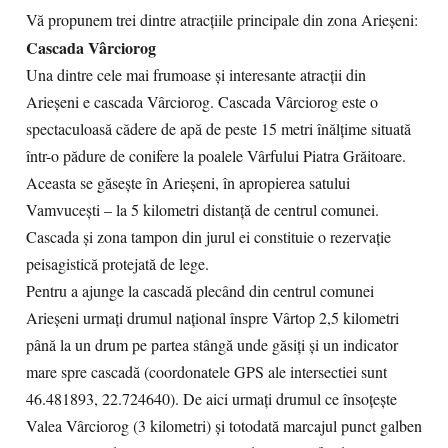
Vă propunem trei dintre atracţiile principale din zona Arieşeni:
Cascada Vârciorog
Una dintre cele mai frumoase şi interesante atracţii din
Arieşeni e cascada Vârciorog. Cascada Vârciorog este o
spectaculoasă cădere de apă de peste 15 metri înălţime situată
într-o pădure de conifere la poalele Vârfului Piatra Grăitoare.
Aceasta se găseşte în Arieşeni, în apropierea satului
Vamvuceşti – la 5 kilometri distanţă de centrul comunei.
Cascada şi zona tampon din jurul ei constituie o rezervaţie
peisagistică protejată de lege.
Pentru a ajunge la cascadă plecând din centrul comunei
Arieşeni urmaţi drumul naţional înspre Vârtop 2,5 kilometri
până la un drum pe partea stângă unde găsiţi şi un indicator
mare spre cascadă (coordonatele GPS ale intersectiei sunt
46.481893, 22.724640). De aici urmaţi drumul ce însoţeşte
Valea Vârciorog (3 kilometri) şi totodată marcajul punct galben