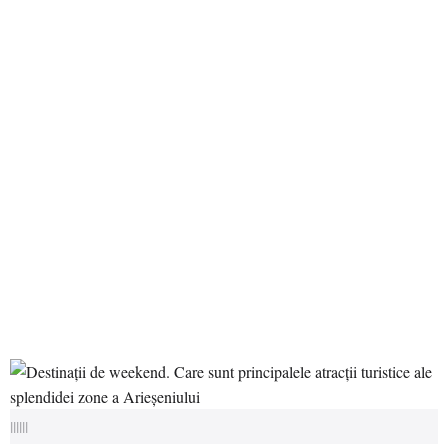
||||||