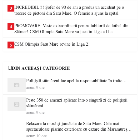
INCREDIBIL!!! Șofer de 90 de ani a produs un accident pe o
3
trecere de pietoni din Satu Mare. O femeie a ajuns la spital
PROMOVARE. Veste extraordinară pentru iubitorii de fotbal din
4
Sătmar! CSM Olimpia Satu Mare va juca în Liga a II-a
CSM Olimpia Satu Mare revine în Liga 2!
5
DIN ACEEAȘI CATEGORIE
Polițiștii sătmăreni fac apel la responsabilitate în trafic…
acum 9 ore
Peste 350 de amenzi aplicate într-o singură zi de polițiștii
sătmăreni
acum 9 ore
Relaxare la o oră și jumătate de Satu Mare. Cele mai
spectaculoase piscine exterioare cu cazare din Maramureș,
ideale pentru o escapadă de vară
acum 10 ore