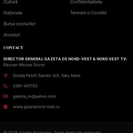
Cultură
Confidentialitate
Naționale
Termeni si Conditii
Bursa zvonurilor
Anunțuri
CONTACT
DIRECTOR GENERAL GAZETA DE NORD-VEST & NORD VEST TV:
Razvan Mircea Govor
Strada Petofi Sandor 4/A, Satu Mare
0361-407733
gazeta_nv@yahoo.com
www.gazetanord-vest.ro
© 2026 Gazeta Nord-Vest. Toate drepturile rezervate.