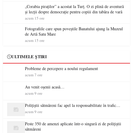
„Corabia piraților” a acostat la Turț. O zi plină de aventură
și lecții despre democrație pentru copiii din tabăra de vară
acum 15 ore
Fotografiile care spun poveștile Banatului ajung la Muzeul
de Artă Satu Mare
acum 15 ore
ULTIMELE ȘTIRI
Probleme de percepere a noului regulament
acum 7 ore
Au venit oșenii acasă…
acum 9 ore
Polițiștii sătmăreni fac apel la responsabilitate în trafic…
acum 9 ore
Peste 350 de amenzi aplicate într-o singură zi de polițiștii
sătmăreni