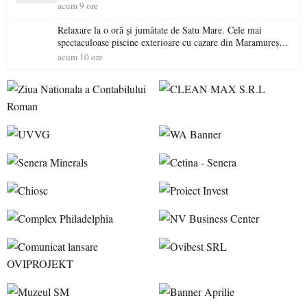
acum 9 ore
Relaxare la o oră și jumătate de Satu Mare. Cele mai
spectaculoase piscine exterioare cu cazare din Maramureș,
ideale pentru o escapadă de vară
acum 10 ore