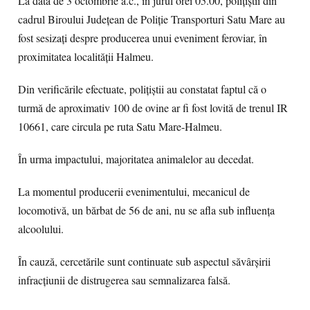
La data de 3 octombrie a.c., în jurul orei 05.00, polițiștii din
cadrul Biroului Județean de Poliție Transporturi Satu Mare au
fost sesizați despre producerea unui eveniment feroviar, în
proximitatea localității Halmeu.
Din verificările efectuate, polițiștii au constatat faptul că o
turmă de aproximativ 100 de ovine ar fi fost lovită de trenul IR
10661, care circula pe ruta Satu Mare-Halmeu.
În urma impactului, majoritatea animalelor au decedat.
La momentul producerii evenimentului, mecanicul de
locomotivă, un bărbat de 56 de ani, nu se afla sub influența
alcoolului.
În cauză, cercetările sunt continuate sub aspectul săvârșirii
infracțiunii de distrugerea sau semnalizarea falsă.