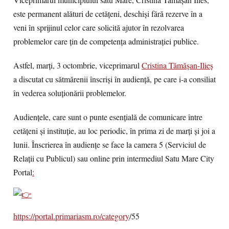
Viceprimarul municipiului satu Mare, Cristina Tămășan Ilies,
este permanent alături de cetățeni, deschiși fără rezerve în a
veni în sprijinul celor care solicită ajutor în rezolvarea
problemelor care țin de competența administrației publice.
Astfel, marți, 3 octombrie, viceprimarul
Cristina Tămășan-Ilieş
a discutat cu sătmărenii înscriși în audiență, pe care i-a consiliat
în vederea soluționării problemelor.
Audiențele, care sunt o punte esențială de comunicare între
cetățeni și instituție, au loc periodic, în prima zi de marți și joi a
lunii. Înscrierea în audiențe se face la camera 5 (Serviciul de
Relații cu Publicul) sau online prin intermediul Satu Mare City
Portal
:
https://portal.primariasm.ro/category
/55