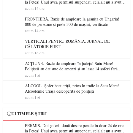
la Petea! Unul avea permisul suspendat, celălalt nu a avut
niciodată permis
acum 14 ore
FRONTIERĂ. Razie de amploare la granița cu Ungaria!
800 de persoane și peste 300 de mașini, verificate
acum 14 ore
VERTICALI PENTRU ROMÂNIA: JURNAL DE
CĂLĂTORIE FIJET
acum 16 ore
ACȚIUNE. Razie de amploare în județul Satu Mare!
Polițiștii au dat sute de amenzi și au lăsat 14 șoferi fără
permis într-o singură zi
acum 1 zi
ALCOOL. Șofer beat criță, prins în trafic la Satu Mare!
Alcoolemie uriașă descoperită de polițiști
acum 1 zi
ULTIMELE ȘTIRI
PERMIS. Doi șoferi, două dosare penale în doar 24 de ore
la Petea! Unul avea permisul suspendat, celălalt nu a avut