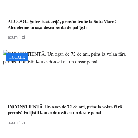
ALCOOL. Șofer beat criță, prins în trafic la Satu Mare!
Alcoolemie uriașă descoperită de polițiști
acum 1 zi
LOCALE
INCONȘTIENȚĂ. Un oșan de 72 de ani, prins la volan fără
permis! Polițiștii l-au cadorosit cu un dosar penal
acum 1 zi