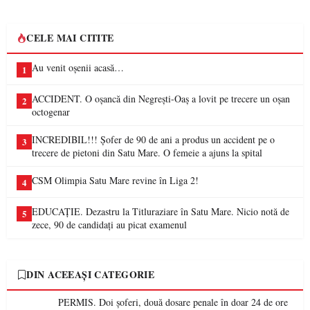
CELE MAI CITITE
Au venit oșenii acasă…
1
ACCIDENT. O oșancă din Negrești-Oaș a lovit pe trecere un oșan
2
octogenar
INCREDIBIL!!! Șofer de 90 de ani a produs un accident pe o
3
trecere de pietoni din Satu Mare. O femeie a ajuns la spital
CSM Olimpia Satu Mare revine în Liga 2!
4
EDUCAȚIE. Dezastru la Titluraziare în Satu Mare. Nicio notă de
5
zece, 90 de candidați au picat examenul
DIN ACEEAȘI CATEGORIE
PERMIS. Doi șoferi, două dosare penale în doar 24 de ore