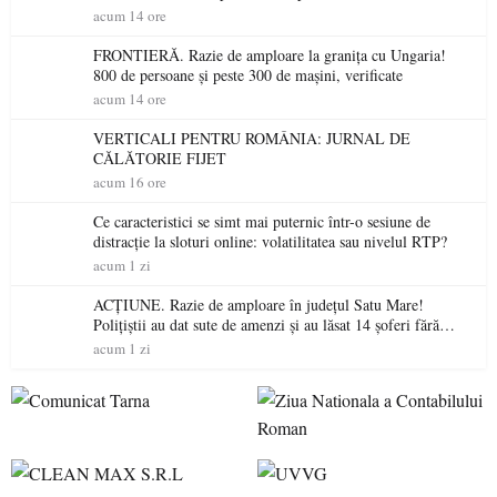
niciodată permis
acum 14 ore
FRONTIERĂ. Razie de amploare la granița cu Ungaria!
800 de persoane și peste 300 de mașini, verificate
acum 14 ore
VERTICALI PENTRU ROMÂNIA: JURNAL DE
CĂLĂTORIE FIJET
acum 16 ore
Ce caracteristici se simt mai puternic într-o sesiune de
distracție la sloturi online: volatilitatea sau nivelul RTP?
acum 1 zi
ACȚIUNE. Razie de amploare în județul Satu Mare!
Polițiștii au dat sute de amenzi și au lăsat 14 șoferi fără
permis într-o singură zi
acum 1 zi