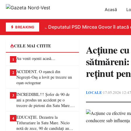
Acasă
Lo
REPLICĂ. Deputatul PSD Mircea Govor îl atacă dur 
BREAKING
Acțiune cu e
CELE MAI CITITE
sătmăreni: 
Au venit oșenii acasă…
1
reținut pen
ACCIDENT. O oșancă din
2
Negrești-Oaș a lovit pe trecere un
oșan octogenar
LOCALE
17.05.2026 12:4
•
INCREDIBIL!!! Șofer de 90 de
3
ani a produs un accident pe o
trecere de pietoni din Satu Mare. O
femeie a ajuns la spital
EDUCAȚIE. Dezastru la
4
Titluraziare în Satu Mare. Nicio
notă de zece, 90 de candidați au