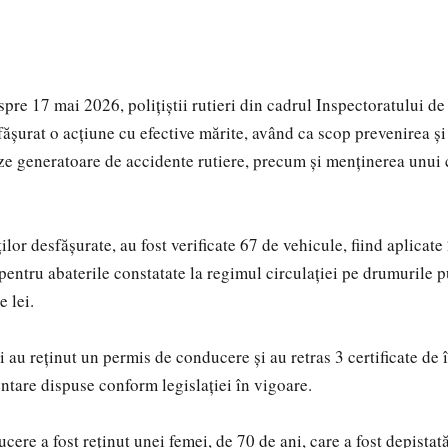
pre 17 mai 2026, polițiștii rutieri din cadrul Inspectoratului de
ășurat o acțiune cu efective mărite, având ca scop prevenirea ș
ze generatoare de accidente rutiere, precum și menținerea unui 
ților desfășurate, au fost verificate 67 de vehicule, fiind aplicat
pentru abaterile constatate la regimul circulației pe drumurile p
 lei.
ii au reținut un permis de conducere și au retras 3 certificate de 
are dispuse conform legislației în vigoare.
ere a fost reținut unei femei, de 70 de ani, care a fost depistată 