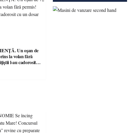
ENȚĂ. Un oșan de
prins la volan fără
țiștii l-au cadorosit
r penal