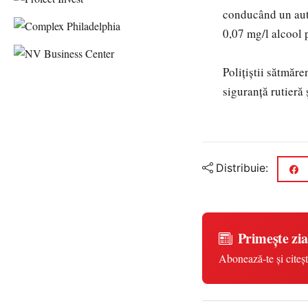
conducând un auto
0,07 mg/l alcool p
Polițiștii sătmăr
siguranță rutieră
Distribuie:
Primește zia
Abonează-te și citeșt