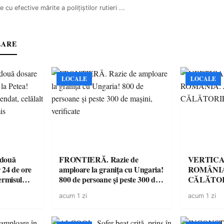
e cu efective mărite a polițiștilor rutieri ...
LARE
LOCALE
LOCALE
 două
FRONTIERĂ. Razie de
VERTICA
 24 de ore
amploare la granița cu Ungaria!
ROMÂNIA
ermisul
800 de persoane și peste 300 de
CĂLĂTOR
 a avut
mașini, verificate
acum 1 zi
acum 1 zi