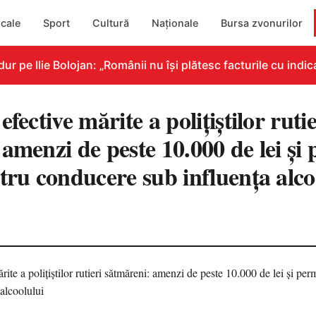
cale
Sport
Cultură
Naționale
Bursa zvonurilor
pe Ilie Bolojan: „Românii nu își plătesc facturile cu indica
fective mărite a polițiștilor rutie
amenzi de peste 10.000 de lei și
tru conducere sub influența alco
7