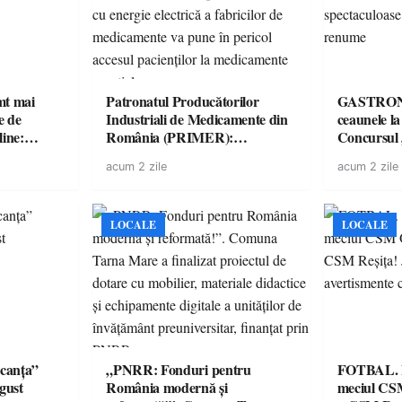
imt mai
Patronatul Producătorilor
GASTRONOMIE 
e de
Industriali de Medicamente din
ceaunele l
line:
România (PRIMER):
Concursul
lul RTP?
“Întreruperea alimentării cu
revine cu 
acum 2 zile
acum 2 zile
energie electrică a fabricilor de
spectaculoa
medicamente va pune în pericol
de renume
accesul pacienților la
medicamente esențiale
LOCALE
LOCALE
canța”
„PNRR: Fonduri pentru
FOTBAL. Mă
ugust
România modernă și
meciul CS