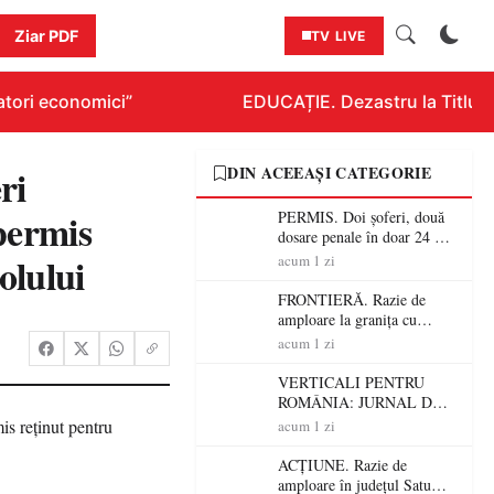
Ziar PDF
TV LIVE
tori economici”
EDUCAȚIE. Dezastru la Titlurazi
ri
DIN ACEEAȘI CATEGORIE
 permis
PERMIS. Doi șoferi, două
dosare penale în doar 24 de
ore la Petea! Unul avea
olului
acum 1 zi
permisul suspendat, celălalt
nu a avut niciodată permis
FRONTIERĂ. Razie de
amploare la granița cu
Ungaria! 800 de persoane și
acum 1 zi
peste 300 de mașini,
verificate
VERTICALI PENTRU
ROMÂNIA: JURNAL DE
CĂLĂTORIE FIJET
acum 1 zi
ACȚIUNE. Razie de
amploare în județul Satu