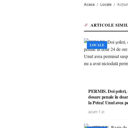
Acasa
Locale
Acțiun
ARTICOLE SIMI
LOCALE
PERMIS. Doi șoferi,
dosare penale în doar
la Petea! Unul avea p
suspendat, celălalt nu
acum 1 zi
niciodată permis