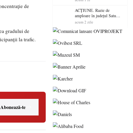
volatilitatea sau nivelul
oncentrație de
RTP?
ACȚIUNE. Razie de
amploare în județul Satu
Mare! Polițiștii au dat sute
acum 2 zile
de amenzi și au lăsat 14
rea gradului de
șoferi fără permis într-o
singură zi
ipanții la trafic.
Abonează-te