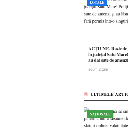
LOCALE
ACȚIUNE. Razie de 
în județul Satu Mare! P
au dat sute de amenzi 
14 șoferi fără permis 
acum 2 zile
singură zi
ULTIMELE ARTI
NAȚIONALE