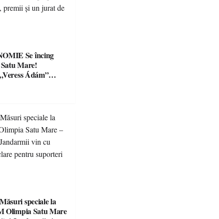
Se încing
a Satu Mare!
 „Veress Ádám”
preparate
se, premii și un jurat
suri speciale la
M Olimpia Satu Mare