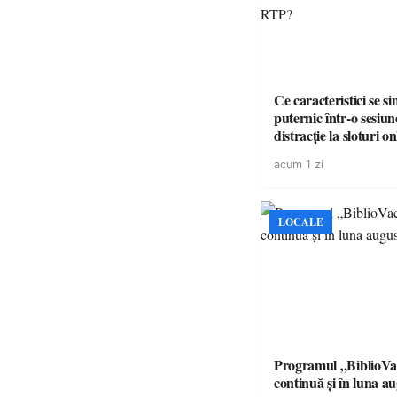
Ce caracteristici se s
puternic într-o sesiun
distracție la sloturi on
volatilitatea sau nive
acum 1 zi
LOCALE
Programul „BiblioVa
continuă și în luna a