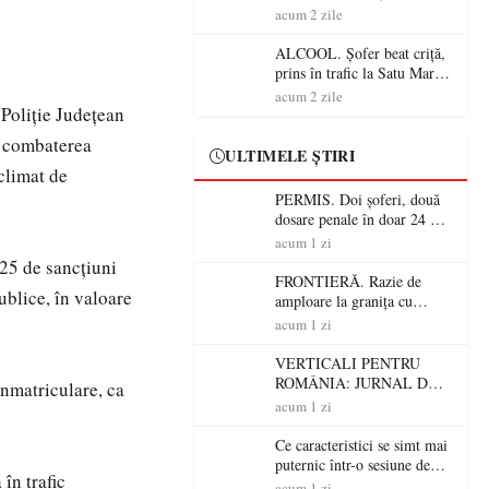
Mare! Polițiștii au dat sute
acum 2 zile
de amenzi și au lăsat 14
șoferi fără permis într-o
ALCOOL. Șofer beat criță,
singură zi
prins în trafic la Satu Mare!
Alcoolemie uriașă
acum 2 zile
 Poliție Județean
descoperită de polițiști
i combaterea
ULTIMELE ȘTIRI
climat de
PERMIS. Doi șoferi, două
dosare penale în doar 24 de
ore la Petea! Unul avea
acum 1 zi
permisul suspendat, celălalt
e 25 de sancțiuni
nu a avut niciodată permis
FRONTIERĂ. Razie de
ublice, în valoare
amploare la granița cu
Ungaria! 800 de persoane și
acum 1 zi
peste 300 de mașini,
verificate
VERTICALI PENTRU
ROMÂNIA: JURNAL DE
înmatriculare, ca
CĂLĂTORIE FIJET
acum 1 zi
Ce caracteristici se simt mai
puternic într-o sesiune de
în trafic
distracție la sloturi online:
acum 1 zi