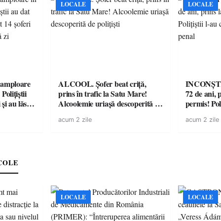
LOCALE
LOCALE
amploare
ALCOOL. Șofer beat criță,
INCONȘTI
olițiștii
prins în trafic la Satu Mare!
72 de ani, 
și au lăsat
Alcoolemie uriașă descoperită de
permis! Poli
într-o
polițiști
cu un dosa
acum 2 zile
acum 2 zile
COLE
LOCALE
LOCALE