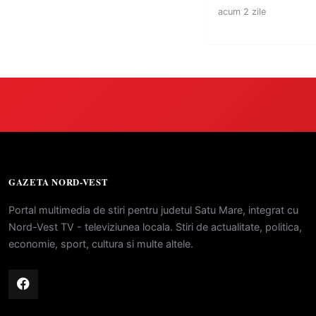
acum 2 zile
GAZETA NORD-VEST
Portal multimedia de stiri pentru judetul Satu Mare, integrat cu
Nord-Vest TV - televiziunea locala. Stiri de actualitate, politica,
economie, sport, cultura si multe altele.