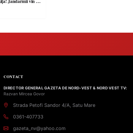
ța! Jandarmii vin cu
e clare pentru
CONTACT
DIRECTOR GENERAL GAZETA DE NORD-VEST & NORD VEST TV:
Razvan Mircea Govor
Strada Petofi Sandor 4/A, Satu Mare
0361-407733
gazeta_nv@yahoo.com