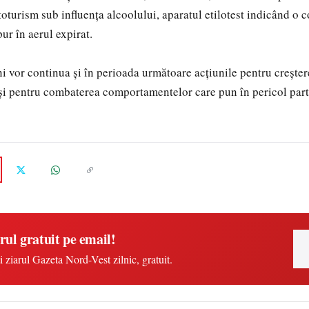
turism sub influența alcoolului, aparatul etilotest indicând o c
ur în aerul expirat.
eni vor continua și în perioada următoare acțiunile pentru crește
 și pentru combaterea comportamentelor care pun în pericol partic
rul gratuit pe email!
i ziarul Gazeta Nord-Vest zilnic, gratuit.