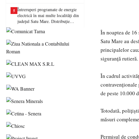
picat examenul
Întreruperi programate de energie
5
electrică în mai multe localități din
județul Satu Mare. Distribuție
Energie Electrică România anunță
În noaptea de 16 s
lucrări la rețea
Satu Mare au desf
principalelor cau
siguranță rutieră.
În cadrul activită
contravenționale 
de peste 10.000 de
Totodată, polițișt
măsuri complement
Permisul de conduc