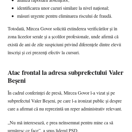
analiza raportării absențelor;
identificarea unor cazuri similare la nivel național;
măsuri urgente pentru eliminarea riscului de fraudă.
Totodată, Mircea Govor solicită extinderea verificărilor și în
zona liceelor serale și a școlilor profesionale, unde afirmă că
există de ani de zile suspiciuni privind diferențele dintre elevii
înscriși și cei prezenți efectiv la cursuri.
Atac frontal la adresa subprefectului Valer
Beșeni
În cadrul conferinței de presă, Mircea Govor l-a vizat și pe
subprefectul Valer Beșeni, pe care l-a ironizat public și despre
care a afirmat că nu reprezintă un reper administrativ relevant.
„Nu mă interesează, e prea neînsemnat pentru mine ca să
urmăresc ce face”, a spus liderul PSD.