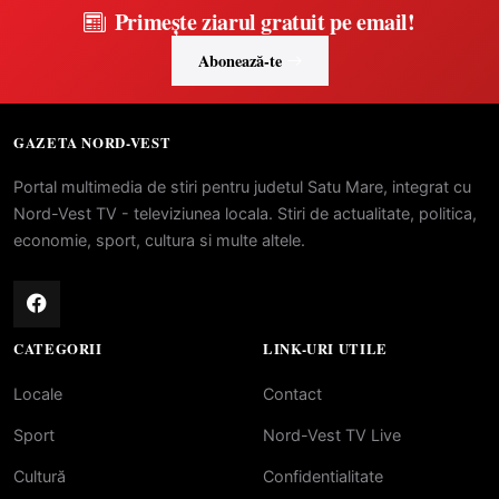
Primește ziarul gratuit pe email!
Abonează-te
GAZETA NORD-VEST
Portal multimedia de stiri pentru judetul Satu Mare, integrat cu
Nord-Vest TV - televiziunea locala. Stiri de actualitate, politica,
economie, sport, cultura si multe altele.
CATEGORII
LINK-URI UTILE
Locale
Contact
Sport
Nord-Vest TV Live
Cultură
Confidentialitate