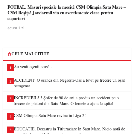
FOTBAL. Măsuri speciale la meciul CSM Olimpia Satu Mare –
CSM Reșița! Jandarmii vin cu avertismente clare pentru
suporteri
acum 1 zi
CELE MAI CITITE
Au venit oșenii acasă…
1
ACCIDENT. O oșancă din Negrești-Oaș a lovit pe trecere un oșan
2
octogenar
INCREDIBIL!!! Șofer de 90 de ani a produs un accident pe o
3
trecere de pietoni din Satu Mare. O femeie a ajuns la spital
CSM Olimpia Satu Mare revine în Liga 2!
4
EDUCAȚIE. Dezastru la Titluraziare în Satu Mare. Nicio notă de
5