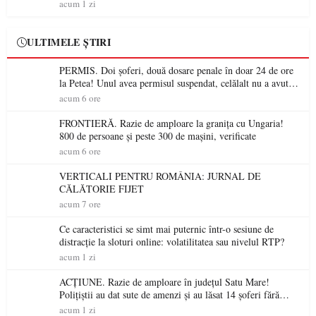
acum 1 zi
ULTIMELE ȘTIRI
PERMIS. Doi șoferi, două dosare penale în doar 24 de ore
la Petea! Unul avea permisul suspendat, celălalt nu a avut
niciodată permis
acum 6 ore
FRONTIERĂ. Razie de amploare la granița cu Ungaria!
800 de persoane și peste 300 de mașini, verificate
acum 6 ore
VERTICALI PENTRU ROMÂNIA: JURNAL DE
CĂLĂTORIE FIJET
acum 7 ore
Ce caracteristici se simt mai puternic într-o sesiune de
distracție la sloturi online: volatilitatea sau nivelul RTP?
acum 1 zi
ACȚIUNE. Razie de amploare în județul Satu Mare!
Polițiștii au dat sute de amenzi și au lăsat 14 șoferi fără
permis într-o singură zi
acum 1 zi