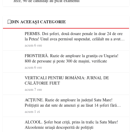
zece, 90 de candidați au picat examenul
DIN ACEEAȘI CATEGORIE
PERMIS. Doi șoferi, două dosare penale în doar 24 de ore
la Petea! Unul avea permisul suspendat, celălalt nu a avut
niciodată permis
acum 6 ore
FRONTIERĂ. Razie de amploare la granița cu Ungaria!
800 de persoane și peste 300 de mașini, verificate
acum 6 ore
VERTICALI PENTRU ROMÂNIA: JURNAL DE
CĂLĂTORIE FIJET
acum 7 ore
ACȚIUNE. Razie de amploare în județul Satu Mare!
Polițiștii au dat sute de amenzi și au lăsat 14 șoferi fără
permis într-o singură zi
acum 1 zi
ALCOOL. Șofer beat criță, prins în trafic la Satu Mare!
Alcoolemie uriașă descoperită de polițiști