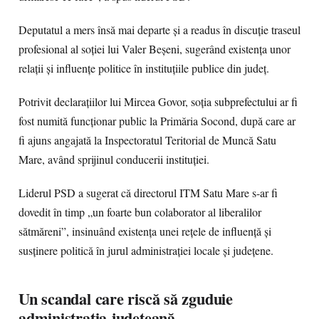
Deputatul a mers însă mai departe și a readus în discuție traseul
profesional al soției lui Valer Beșeni, sugerând existența unor
relații și influențe politice în instituțiile publice din județ.
Potrivit declarațiilor lui Mircea Govor, soția subprefectului ar fi
fost numită funcționar public la Primăria Socond, după care ar
fi ajuns angajată la Inspectoratul Teritorial de Muncă Satu
Mare, având sprijinul conducerii instituției.
Liderul PSD a sugerat că directorul ITM Satu Mare s-ar fi
dovedit în timp „un foarte bun colaborator al liberalilor
sătmăreni”, insinuând existența unei rețele de influență și
susținere politică în jurul administrației locale și județene.
Un scandal care riscă să zguduie
administrația județeană