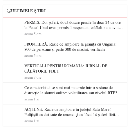
ULTIMELE ȘTIRI
PERMIS. Doi șoferi, două dosare penale în doar 24 de ore
la Petea! Unul avea permisul suspendat, celălalt nu a avut
niciodată permis
acum 5 ore
FRONTIERĂ. Razie de amploare la granița cu Ungaria!
800 de persoane și peste 300 de mașini, verificate
acum 5 ore
VERTICALI PENTRU ROMÂNIA: JURNAL DE
CĂLĂTORIE FIJET
acum 7 ore
Ce caracteristici se simt mai puternic într-o sesiune de
distracție la sloturi online: volatilitatea sau nivelul RTP?
acum 1 zi
ACȚIUNE. Razie de amploare în județul Satu Mare!
Polițiștii au dat sute de amenzi și au lăsat 14 șoferi fără
permis într-o singură zi
acum 1 zi