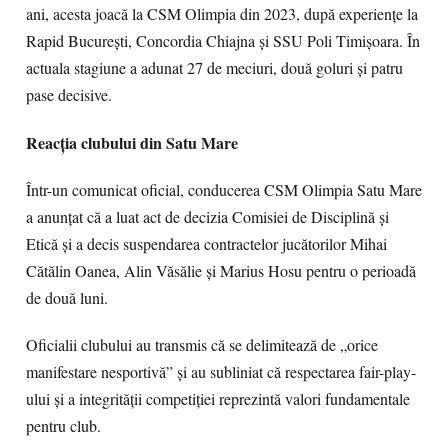
ani, acesta joacă la CSM Olimpia din 2023, după experiențe la
Rapid București, Concordia Chiajna și SSU Poli Timișoara. În
actuala stagiune a adunat 27 de meciuri, două goluri și patru
pase decisive.
Reacția clubului din Satu Mare
Într-un comunicat oficial, conducerea CSM Olimpia Satu Mare
a anunțat că a luat act de decizia Comisiei de Disciplină și
Etică și a decis suspendarea contractelor jucătorilor Mihai
Cătălin Oanea, Alin Văsălie și Marius Hosu pentru o perioadă
de două luni.
Oficialii clubului au transmis că se delimitează de „orice
manifestare nesportivă” și au subliniat că respectarea fair-play-
ului și a integrității competiției reprezintă valori fundamentale
pentru club.