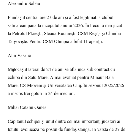
Alexandru Sabău
Fundașul central are 27 de ani și a fost legitimat la clubul
sătmărean până la începutul anului 2026. În trecut a mai jucat
la Petrolul Ploiești, Steaua București, CSM Reșița și Chindia
Târgoviște. Pentru CSM Olimpia a bifat 11 apariții.
Alin Văsălie
Mijlocașul lateral de 24 de ani se află încă sub contract cu
echipa din Satu Mare. A mai evoluat pentru Minaur Baia
Mare, CS Mioveni și Universitatea Cluj. În sezonul 2025/2026
a înscris trei goluri în 24 de meciuri.
Mihai Cătălin Oanea
Căpitanul echipei și unul dintre cei mai importanți jucători ai
lotului evoluează pe postul de fundaș stânga. În vârstă de 27 de