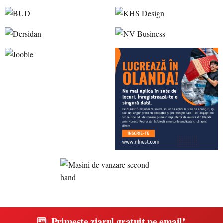
Primește ziarul gratuit pe email!