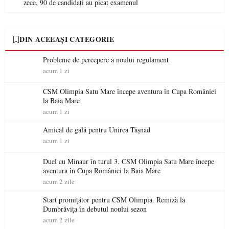
zece, 90 de candidați au picat examenul
DIN ACEEAȘI CATEGORIE
Probleme de percepere a noului regulament
acum 1 zi
CSM Olimpia Satu Mare începe aventura în Cupa României
la Baia Mare
acum 1 zi
Amical de gală pentru Unirea Tășnad
acum 1 zi
Duel cu Minaur în turul 3. CSM Olimpia Satu Mare începe
aventura în Cupa României la Baia Mare
acum 2 zile
Start promițător pentru CSM Olimpia. Remiză la
Dumbrăvița în debutul noului sezon
acum 2 zile