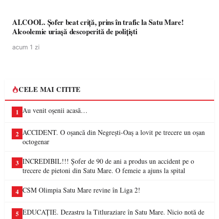
ALCOOL. Șofer beat criță, prins în trafic la Satu Mare!
Alcoolemie uriașă descoperită de polițiști
acum 1 zi
CELE MAI CITITE
Au venit oșenii acasă…
1
ACCIDENT. O oșancă din Negrești-Oaș a lovit pe trecere un oșan
2
octogenar
INCREDIBIL!!! Șofer de 90 de ani a produs un accident pe o
3
trecere de pietoni din Satu Mare. O femeie a ajuns la spital
CSM Olimpia Satu Mare revine în Liga 2!
4
EDUCAȚIE. Dezastru la Titluraziare în Satu Mare. Nicio notă de
5