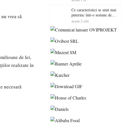
Ce caracteristici se simt mai
puternic într-o sesiune de
v nu vrea să
distracție la sloturi online:
acum 2 zile
volatilitatea sau nivelul
RTP?
milioane de lei,
iilor realizate în
te necesară