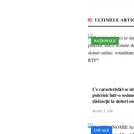
ULTIMELE ARTI
NAȚIONALE
Ce caracteristici se s
puternic într-o sesiun
distracție la sloturi on
volatilitatea sau nive
acum 2 zile
LOCALE