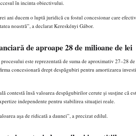
ccesul în incinta obiectivului.
rei ani ducem o luptă juridică cu fostul concesionar care efecti
tatea noastră”, a declarat Kereskényi Gábor.
anciară de aproape 28 de milioane de lei
 procesului este reprezentată de suma de aproximativ 27–28 de 
 firma concesionară drept despăgubiri pentru amortizarea investiț
ală contestă însă valoarea despăgubirilor cerute și susține că es
xpertize independente pentru stabilirea situației reale.
loarea așa de ridicată a daunei”, a precizat edilul.