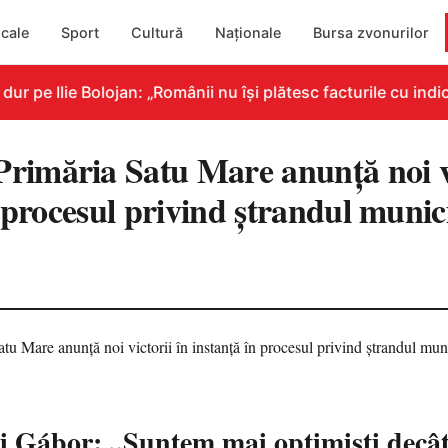
cale
Sport
Cultură
Naționale
Bursa zvonurilor
pe Ilie Bolojan: „Românii nu își plătesc facturile cu indica
măria Satu Mare anunță noi vi
 procesul privind ștrandul munic
2
i Gábor: „Suntem mai optimiști decât