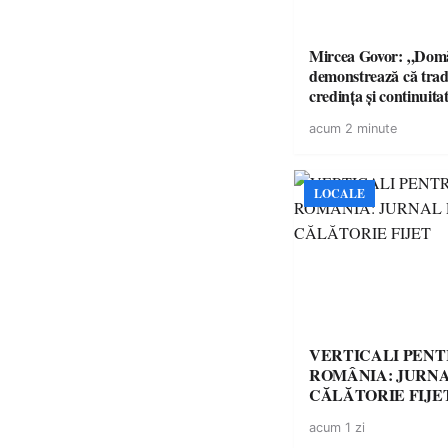
Mircea Govor: „Domă
demonstrează că tradi
credința și continuita
construi comunități p
acum 2 minute
LOCALE
VERTICALI PEN
ROMÂNIA: JURNA
CĂLĂTORIE FIJE
acum 1 zi