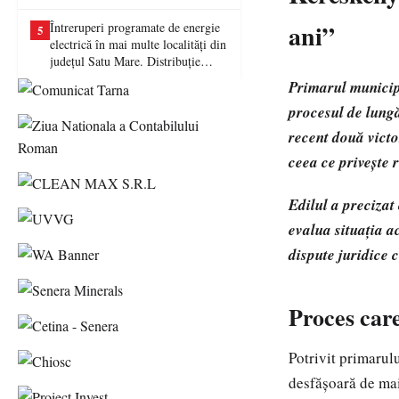
picat examenul
ani”
Întreruperi programate de energie
5
electrică în mai multe localități din
județul Satu Mare. Distribuție
Energie Electrică România anunță
Primarul municipi
lucrări la rețea
procesul de lungă
recent două victo
ceea ce privește 
Edilul a precizat
evalua situația ac
dispute juridice 
Proces care
Potrivit primarulu
desfășoară de mai