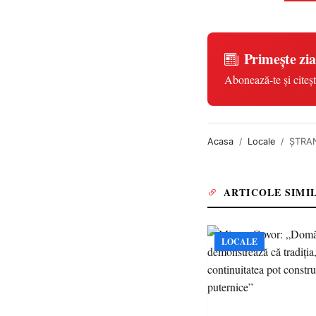
Primește zia
Abonează-te și citeșt
Acasa
Locale
ȘTRAND
ARTICOLE SIMI
LOCALE