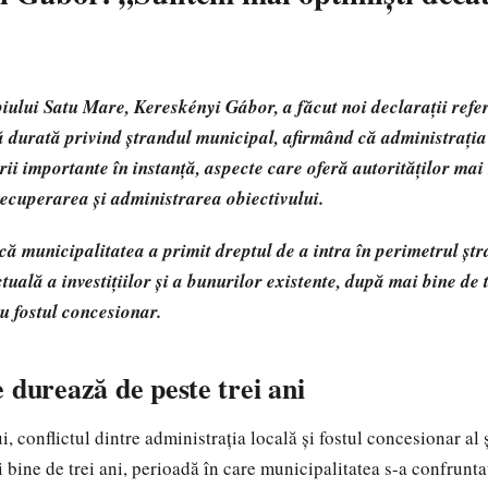
ului Satu Mare, Kereskényi Gábor, a făcut noi declarații refer
 durată privind ștrandul municipal, afirmând că administrația
rii importante în instanță, aspecte care oferă autorităților mai
recuperarea și administrarea obiectivului.
 că municipalitatea a primit dreptul de a intra în perimetrul șt
tuală a investițiilor și a bunurilor existente, după mai bine de 
cu fostul concesionar.
 durează de peste trei ani
i, conflictul dintre administrația locală și fostul concesionar al 
 bine de trei ani, perioadă în care municipalitatea s-a confrunta