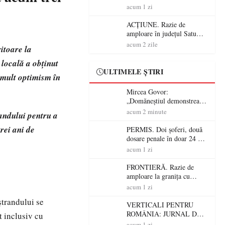
CĂLĂTORIE FIJET
acum 1 zi
ACȚIUNE. Razie de
amploare în județul Satu
Mare! Polițiștii au dat sute
acum 2 zile
itoare la
de amenzi și au lăsat 14
șoferi fără permis într-o
 locală a obținut
singură zi
ULTIMELE ȘTIRI
 mult optimism în
Mircea Govor:
„Domăneștiul demonstrează
că tradiția, credința și
acum 2 minute
randului pentru a
continuitatea pot construi
comunități puternice”
trei ani de
PERMIS. Doi șoferi, două
dosare penale în doar 24 de
ore la Petea! Unul avea
acum 1 zi
permisul suspendat, celălalt
nu a avut niciodată permis
FRONTIERĂ. Razie de
amploare la granița cu
Ungaria! 800 de persoane și
acum 1 zi
peste 300 de mașini,
ștrandului se
verificate
VERTICALI PENTRU
ROMÂNIA: JURNAL DE
t inclusiv cu
CĂLĂTORIE FIJET
acum 1 zi