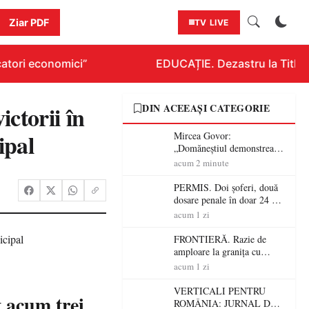
Ziar PDF
TV LIVE
tori economici”
EDUCAȚIE. Dezastru la Titlurazi
ctorii în
DIN ACEEAȘI CATEGORIE
ipal
Mircea Govor:
„Domăneștiul demonstrează
că tradiția, credința și
acum 2 minute
continuitatea pot construi
comunități puternice”
PERMIS. Doi șoferi, două
dosare penale în doar 24 de
ore la Petea! Unul avea
acum 1 zi
permisul suspendat, celălalt
nu a avut niciodată permis
FRONTIERĂ. Razie de
amploare la granița cu
Ungaria! 800 de persoane și
acum 1 zi
peste 300 de mașini,
verificate
VERTICALI PENTRU
 acum trei
ROMÂNIA: JURNAL DE