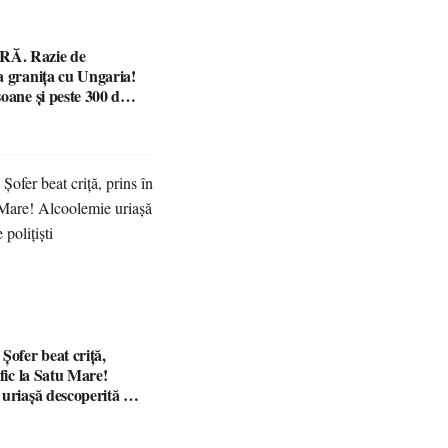
Ă. Razie de
a granița cu Ungaria!
oane și peste 300 de
ficate
fer beat criță,
afic la Satu Mare!
 uriașă descoperită de