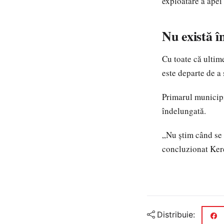
exploatare a apei
Nu există î
Cu toate că ultim
este departe de a 
Primarul municipi
îndelungată.
„Nu știm când se v
concluzionat Ker
Distribuie: