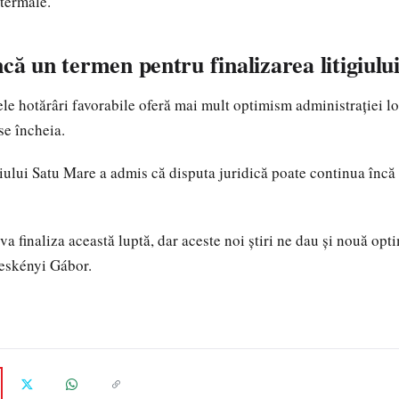
 termale.
ncă un termen pentru finalizarea litigiulu
ele hotărâri favorabile oferă mai mult optimism administrației l
se încheia.
ului Satu Mare a admis că disputa juridică poate continua încă
a finaliza această luptă, dar aceste noi știri ne dau și nouă opt
eskényi Gábor.