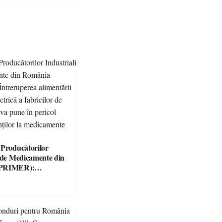
 Producătorilor
i de Medicamente din
(PRIMER):
ea alimentării cu
trică a fabricilor de
e va pune în pericol
ienților la
e esențiale