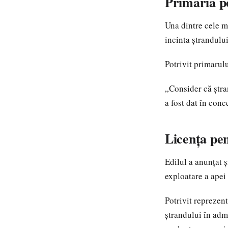
Primăria po
Una dintre cele m
incinta ștrandului
Potrivit primarul
„Consider că ștra
a fost dat în con
Licența pen
Edilul a anunțat ș
exploatare a apei
Potrivit reprezen
ștrandului în admi