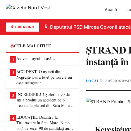
Acasă
Lo
REPLICĂ. Deputatul PSD Mircea Govor îl atacă dur 
BREAKING
ȘTRAND Pri
CELE MAI CITITE
instanță în
Au venit oșenii acasă…
1
ACCIDENT. O oșancă din
2
Negrești-Oaș a lovit pe trecere un
LOCALE
12.05.2026 09:4
•
oșan octogenar
INCREDIBIL!!! Șofer de 90 de
3
ani a produs un accident pe o
trecere de pietoni din Satu Mare. O
femeie a ajuns la spital
EDUCAȚIE. Dezastru la
4
Titluraziare în Satu Mare. Nicio
Kereskény
notă de zece, 90 de candidați au