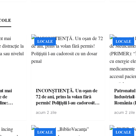
COLE
LOCALE
LOCALE
imt mai
INCONȘTIENȚĂ. Un oșan de
Patronatul
e de
72 de ani, prins la volan fără
Industrial
line:
permis! Polițiștii l-au cadorosit
România 
lul RTP?
cu un dosar penal
“Întreruper
acum 2 zile
acum 2 zile
energie elec
medicament
accesul pac
medicament
LOCALE
LOCALE