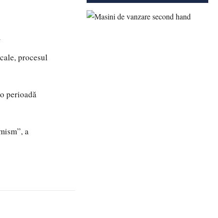
i
ocale, procesul
 o perioadă
imism”, a