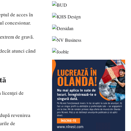
eptul de acces în
tul concesionar.
 extrem de gravă.
 decât atunci când
tă
 licenței de
, după revenirea
urile de