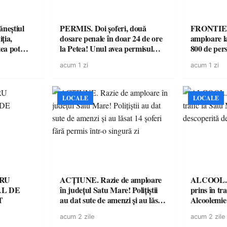
neștiul
PERMIS. Doi șoferi, două
FRONTIER
ția,
dosare penale în doar 24 de ore
amploare l
tea pot
la Petea! Unul avea permisul
800 de pers
uternice”
suspendat, celălalt nu a avut
mașini, veri
acum 1 zi
acum 1 zi
niciodată permis
LOCALE
LOCALE
TRU
ACȚIUNE. Razie de amploare
ALCOOL. Șo
L DE
în județul Satu Mare! Polițiștii
prins în tr
T
au dat sute de amenzi și au lăsat
Alcoolemie
14 șoferi fără permis într-o
polițiști
acum 2 zile
acum 2 zile
singură zi