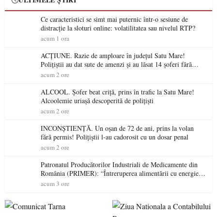
Ce caracteristici se simt mai puternic într-o sesiune de
distracție la sloturi online: volatilitatea sau nivelul RTP?
acum 1 ora
ACȚIUNE. Razie de amploare în județul Satu Mare!
Polițiștii au dat sute de amenzi și au lăsat 14 șoferi fără
permis într-o singură zi
acum 2 ore
ALCOOL. Șofer beat criță, prins în trafic la Satu Mare!
Alcoolemie uriașă descoperită de polițiști
acum 2 ore
INCONȘTIENȚĂ. Un oșan de 72 de ani, prins la volan
fără permis! Polițiștii l-au cadorosit cu un dosar penal
acum 2 ore
Patronatul Producătorilor Industriali de Medicamente din
România (PRIMER): “Întreruperea alimentării cu energie
electrică a fabricilor de medicamente va pune în pericol
acum 3 ore
accesul pacienților la medicamente esențiale