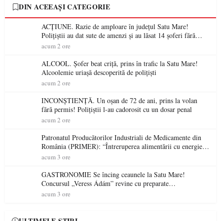
DIN ACEEAȘI CATEGORIE
ACȚIUNE. Razie de amploare în județul Satu Mare!
Polițiștii au dat sute de amenzi și au lăsat 14 șoferi fără
permis într-o singură zi
acum 2 ore
ALCOOL. Șofer beat criță, prins în trafic la Satu Mare!
Alcoolemie uriașă descoperită de polițiști
acum 2 ore
INCONȘTIENȚĂ. Un oșan de 72 de ani, prins la volan
fără permis! Polițiștii l-au cadorosit cu un dosar penal
acum 2 ore
Patronatul Producătorilor Industriali de Medicamente din
România (PRIMER): “Întreruperea alimentării cu energie
electrică a fabricilor de medicamente va pune în pericol
acum 3 ore
accesul pacienților la medicamente esențiale
GASTRONOMIE Se încing ceaunele la Satu Mare!
Concursul „Veress Ádám” revine cu preparate
spectaculoase, premii și un jurat de renume
acum 3 ore
ULTIMELE ȘTIRI