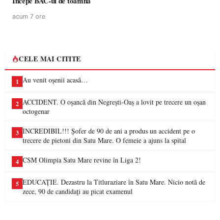
Începe BAC-ul de toamnă
acum 7 ore
CELE MAI CITITE
Au venit oșenii acasă…
1
ACCIDENT. O oșancă din Negrești-Oaș a lovit pe trecere un oșan
2
octogenar
INCREDIBIL!!! Șofer de 90 de ani a produs un accident pe o
3
trecere de pietoni din Satu Mare. O femeie a ajuns la spital
CSM Olimpia Satu Mare revine în Liga 2!
4
EDUCAȚIE. Dezastru la Titluraziare în Satu Mare. Nicio notă de
5
zece, 90 de candidați au picat examenul