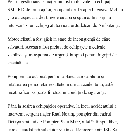
Pentru gestionarea situației au fost mobilizate un echipaj
SMURD de prim ajutor, echipajul de Terapie Intensivă Mobilă
și o autospecială de stingere cu apă și spumă. În sprijin a
intervenit și un echipaj al Serviciului Județean de Ambulanță.
Motociclistul a fost găsit în stare de inconștiență de către
salvatori. Acesta a fost preluat de echipajele medicale,
stabilizat și transportat de urgență la spital pentru îngrijiri de
specialitate.
Pompierii au acționat pentru sablarea carosabilului și
înlăturarea pericolelor rezultate în urma accidentului, astfel
încât traficul să poată fi reluat în condiții de siguranță.
Până la sosirea echipajelor operative, la locul accidentului a
intervenit sergent major Raul Neamț, pompier din cadrul
Detașamentului de Pompieri Satu Mare, aflat în timpul liber,
care a acordat primul ajutor victimei. Reprezentanții ISU Satu