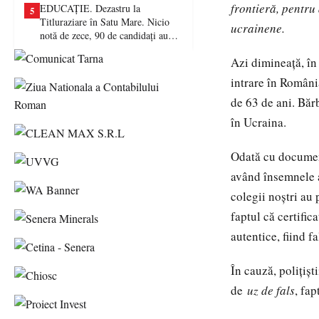
frontieră, pentru
EDUCAȚIE. Dezastru la
5
Titluraziare în Satu Mare. Nicio
ucrainene.
notă de zece, 90 de candidați au
picat examenul
Azi dimineață, în
intrare în România
de 63 de ani. Băr
în Ucraina.
Odată cu document
având însemnele a
colegii noștri au 
faptul că certific
autentice, fiind fa
În cauză, polițișt
de
uz de fals
, fa