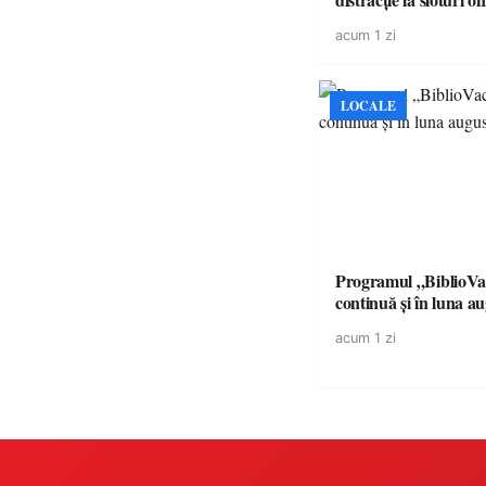
volatilitatea sau nive
acum 1 zi
LOCALE
Programul „BiblioVa
continuă și în luna a
acum 1 zi