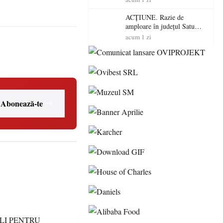
volatilitatea sau nivelul
RTP?
ACȚIUNE. Razie de
amploare în județul Satu
Mare! Polițiștii au dat sute
acum 1 zi
de amenzi și au lăsat 14
șoferi fără permis într-o
singură zi
Abonează-te