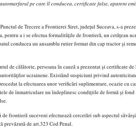
 automarfarul pe care îl conducea, certificate false, aparent emi
 Punctul de Trecere a Frontierei Siret, judeţul Suceava, s-a prez
, pentru a i se efectua formalitățile de frontieră, un cetăţean uc
batul conducea un ansamblu rutier format din cap tractor și rem
ul de călătorie, persoana în cauză a prezentat și certificate de 
utorităților ucrainene. Existând suspiciuni privind autenticitat
procedat la efectuarea unor verificări suplimentare, ocazie cu ca
atele de înmatriculare nu îndeplinesc condiţiile de formă şi fond
lse.
ii de frontieră suceveni efectuează cercetări sub aspectul săvârşir
ptă prevăzută de art.323 Cod Penal.