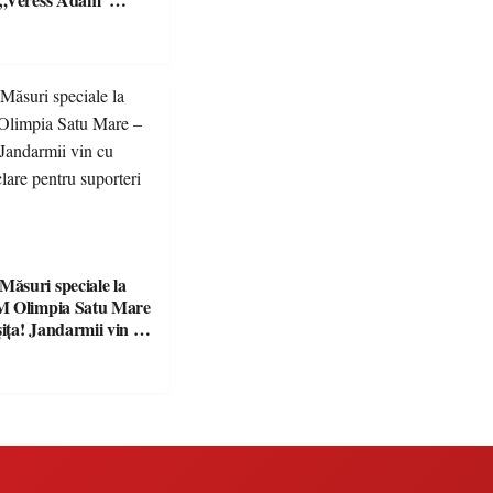
preparate
se, premii și un jurat
suri speciale la
M Olimpia Satu Mare
ța! Jandarmii vin cu
e clare pentru