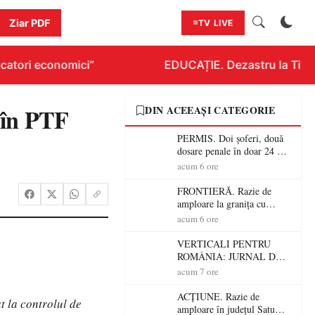
Ziar PDF
TV LIVE
catori economici”
EDUCAȚIE. Dezastru la Titlura
e în PTF
DIN ACEEAȘI CATEGORIE
PERMIS. Doi șoferi, două
dosare penale în doar 24 de
ore la Petea! Unul avea
acum 6 ore
permisul suspendat, celălalt
nu a avut niciodată permis
FRONTIERĂ. Razie de
amploare la granița cu
Ungaria! 800 de persoane și
acum 6 ore
peste 300 de mașini,
verificate
VERTICALI PENTRU
ROMÂNIA: JURNAL DE
CĂLĂTORIE FIJET
acum 7 ore
ACȚIUNE. Razie de
t la controlul de
amploare în județul Satu