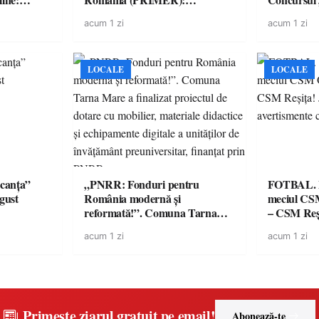
lul RTP?
“Întreruperea alimentării cu
revine cu 
acum 1 zi
acum 1 zi
energie electrică a fabricilor de
spectaculoa
medicamente va pune în pericol
de renume
accesul pacienților la
medicamente esențiale
LOCALE
LOCALE
canța”
„PNRR: Fonduri pentru
FOTBAL. Mă
ugust
România modernă și
meciul CS
reformată!”. Comuna Tarna
– CSM Reși
Mare a finalizat proiectul de
avertisment
acum 1 zi
acum 1 zi
dotare cu mobilier, materiale
suporteri
didactice și echipamente digitale
a unităților de învățământ
preuniversitar, finanțat prin
PNRR
Primește ziarul gratuit pe email!
Abonează-te