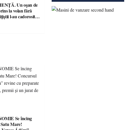
ENȚĂ. Un oșan de
prins la volan fără
țiștii l-au cadorosit
r penal
Se încing
a Satu Mare!
 „Veress Ádám”