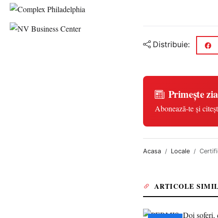
Distribuie:
Primește zia
Abonează-te și citeșt
Acasa
Locale
Certif
ARTICOLE SIMI