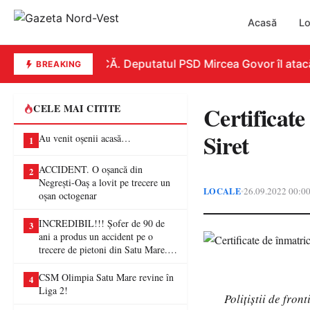
Acasă
Lo
REPLICĂ. Deputatul PSD Mircea Govor îl atacă du
BREAKING
Certificate
CELE MAI CITITE
Siret
Au venit oșenii acasă…
1
ACCIDENT. O oșancă din
2
Negrești-Oaș a lovit pe trecere un
LOCALE
26.09.2022 00:0
•
oșan octogenar
INCREDIBIL!!! Șofer de 90 de
3
ani a produs un accident pe o
trecere de pietoni din Satu Mare. O
femeie a ajuns la spital
CSM Olimpia Satu Mare revine în
4
Liga 2!
Poliţiştii de fro