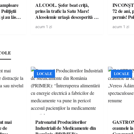
amploare
ALCOOL. Șofer beat criță,
INCONȘTI
olițiștii
prins în trafic la Satu Mare!
72 de ani, 
și au lăsat
Alcoolemie uriașă descoperită de
permis! Poli
într-o
polițiști
cu un dosa
acum 1 zi
acum 1 zi
COLE
LOCALE
LOCALE
imt mai
Patronatul Producătorilor
GASTRONOMIE 
e de
Industriali de Medicamente din
ceaunele l
line:
România (PRIMER):
Concursul