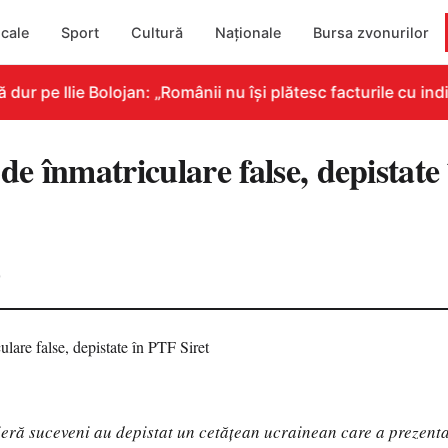
cale
Sport
Cultură
Naționale
Bursa zvonurilor
r pe Ilie Bolojan: „Românii nu își plătesc facturile cu indi
 de înmatriculare false, depistat
0
ntieră suceveni au depistat un cetăţean ucrainean care a prezenta