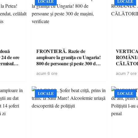
LOCALE
LOCALE
 două
FRONTIERĂ. Razie de
VERTICA
 24 de ore
amploare la granița cu Ungaria!
ROMÂNIA
ermisul
800 de persoane și peste 300 de
CĂLĂTOR
 a avut
mașini, verificate
acum 6 ore
acum 7 ore
LOCALE
LOCALE