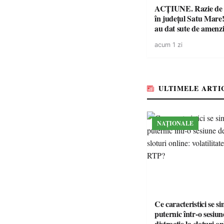
ACȚIUNE. Razie de 
în județul Satu Mare! P
au dat sute de amenzi 
14 șoferi fără permis 
acum 1 zi
singură zi
ULTIMELE ARTI
NAȚIONALE
Ce caracteristici se s
puternic într-o sesiun
distracție la sloturi on