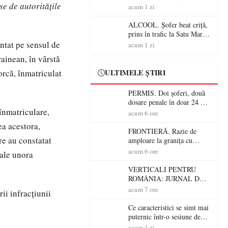
se de autoritățile
Mare! Polițiștii au dat sute
acum 1 zi
de amenzi și au lăsat 14
șoferi fără permis într-o
ALCOOL. Șofer beat criță,
singură zi
prins în trafic la Satu Mare!
Alcoolemie uriașă
entat pe sensul de
acum 1 zi
descoperită de polițiști
rainean, în vârstă
orcă, înmatriculat
ULTIMELE ȘTIRI
PERMIS. Doi șoferi, două
dosare penale în doar 24 de
înmatriculare,
ore la Petea! Unul avea
acum 6 ore
permisul suspendat, celălalt
ea acestora,
nu a avut niciodată permis
FRONTIERĂ. Razie de
re au constatat
amploare la granița cu
Ungaria! 800 de persoane și
acum 6 ore
 ale unora
peste 300 de mașini,
verificate
VERTICALI PENTRU
ROMÂNIA: JURNAL DE
CĂLĂTORIE FIJET
acum 7 ore
ii infracţiunii
Ce caracteristici se simt mai
puternic într-o sesiune de
distracție la sloturi online:
acum 1 zi