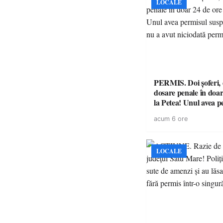
LOCALE
PERMIS. Doi șoferi,
dosare penale în doar
la Petea! Unul avea p
suspendat, celălalt nu
acum 6 ore
niciodată permis
LOCALE