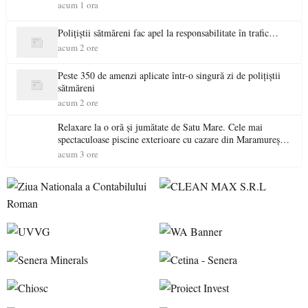
acum 1 ora
Polițiștii sătmăreni fac apel la responsabilitate în trafic…
acum 2 ore
Peste 350 de amenzi aplicate într-o singură zi de polițiștii
sătmăreni
acum 2 ore
Relaxare la o oră și jumătate de Satu Mare. Cele mai
spectaculoase piscine exterioare cu cazare din Maramureș,
ideale pentru o escapadă de vară
acum 3 ore