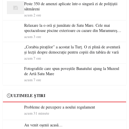
Peste 350 de amenzi aplicate într-o singură zi de polițiștii
sătmăreni
acum 2 ore
Relaxare la o oră și jumătate de Satu Mare. Cele mai
spectaculoase piscine exterioare cu cazare din Maramureș,
ideale pentru o escapadă de vară
acum 3 ore
„Corabia piraților” a acostat la Turț. O zi plină de aventură
și lecții despre democrație pentru copiii din tabăra de vară
acum 7 ore
Fotografiile care spun poveștile Banatului ajung la Muzeul
de Artă Satu Mare
acum 7 ore
ULTIMELE ȘTIRI
Probleme de percepere a noului regulament
acum 31 minute
Au venit oșenii acasă…