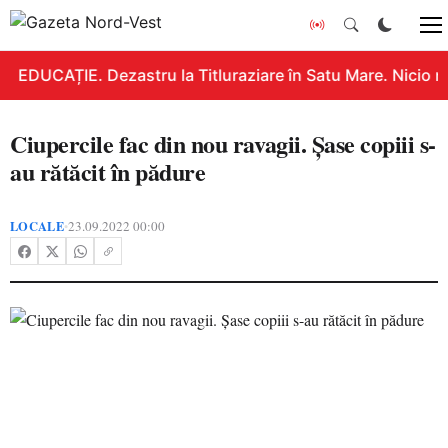
EDUCAȚIE. Dezastru la Titluraziare în Satu Mare. Nicio n
Ciupercile fac din nou ravagii. Șase copiii s-
au rătăcit în pădure
LOCALE
23.09.2022 00:00
•