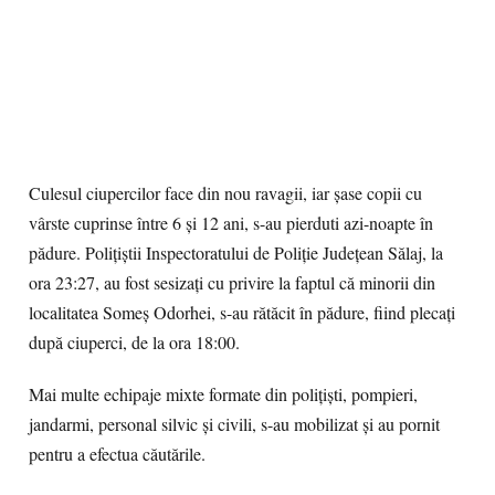
Culesul ciupercilor face din nou ravagii, iar șase copii cu
vârste cuprinse între 6 și 12 ani, s-au pierduti azi-noapte în
pădure. Polițiștii Inspectoratului de Poliție Județean Sălaj, la
ora 23:27, au fost sesizați cu privire la faptul că minorii din
localitatea Someș Odorhei, s-au rătăcit în pădure, fiind plecați
după ciuperci, de la ora 18:00.
Mai multe echipaje mixte formate din polițiști, pompieri,
jandarmi, personal silvic și civili, s-au mobilizat și au pornit
pentru a efectua căutările.