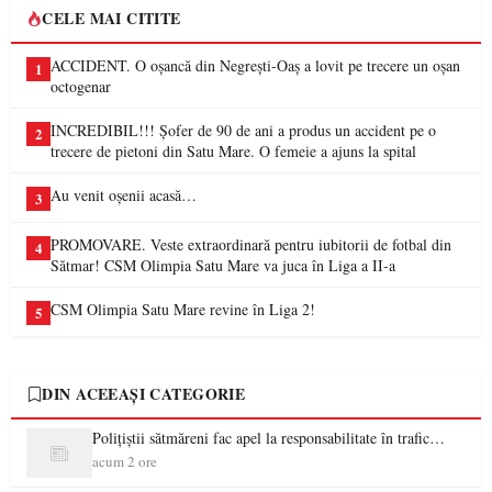
CELE MAI CITITE
ACCIDENT. O oșancă din Negrești-Oaș a lovit pe trecere un oșan
1
octogenar
INCREDIBIL!!! Șofer de 90 de ani a produs un accident pe o
2
trecere de pietoni din Satu Mare. O femeie a ajuns la spital
Au venit oșenii acasă…
3
PROMOVARE. Veste extraordinară pentru iubitorii de fotbal din
4
Sătmar! CSM Olimpia Satu Mare va juca în Liga a II-a
CSM Olimpia Satu Mare revine în Liga 2!
5
DIN ACEEAȘI CATEGORIE
Polițiștii sătmăreni fac apel la responsabilitate în trafic…
acum 2 ore