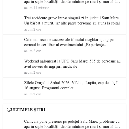
apa în șapte localități, debite minime pe râuri și mortalitate
piscicolă la Lacul Călinești
acum 44 minute
Trei accidente grave într-o singură zi în județul Satu Mare.
Un bărbat a murit, iar alte patru persoane au ajuns la spital
acum 2 ore
Cele mai recente succese ale filmului maghiar ajung pe
ecranul în aer liber al evenimentului „Experiențe
cinematografice Partium”
acum 2 ore
Weekend aglomerat la UPU Satu Mare: 585 de persoane au
avut nevoie de îngrijiri medicale
acum 2 ore
Zilele Orașului Ardud 2026: Vlăduța Lupău, cap de afiș în
16 august. Programul complet
acum 2 ore
ULTIMELE ȘTIRI
Canicula pune presiune pe județul Satu Mare: probleme cu
apa în șapte localități, debite minime pe râuri și mortalitate