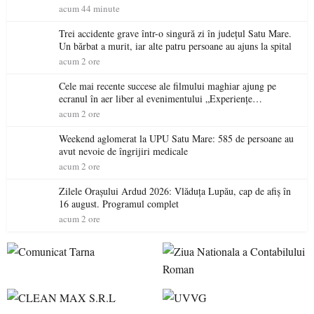
piscicolă la Lacul Călinești
acum 44 minute
Trei accidente grave într-o singură zi în județul Satu Mare.
Un bărbat a murit, iar alte patru persoane au ajuns la spital
acum 2 ore
Cele mai recente succese ale filmului maghiar ajung pe
ecranul în aer liber al evenimentului „Experiențe
cinematografice Partium”
acum 2 ore
Weekend aglomerat la UPU Satu Mare: 585 de persoane au
avut nevoie de îngrijiri medicale
acum 2 ore
Zilele Orașului Ardud 2026: Vlăduța Lupău, cap de afiș în
16 august. Programul complet
acum 2 ore