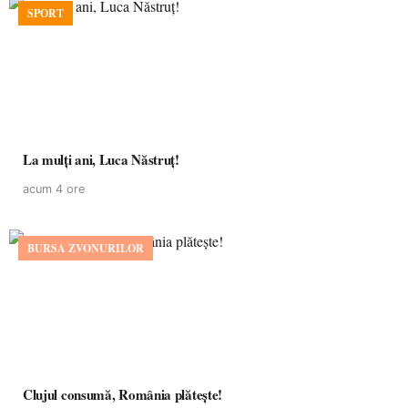
SPORT
La mulţi ani, Luca Năstruţ!
acum 4 ore
BURSA ZVONURILOR
Clujul consumă, România plătește!