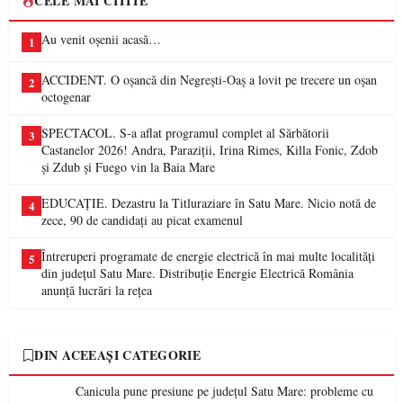
CELE MAI CITITE
Au venit oșenii acasă…
1
ACCIDENT. O oșancă din Negrești-Oaș a lovit pe trecere un oșan
2
octogenar
SPECTACOL. S-a aflat programul complet al Sărbătorii
3
Castanelor 2026! Andra, Paraziții, Irina Rimes, Killa Fonic, Zdob
și Zdub și Fuego vin la Baia Mare
EDUCAȚIE. Dezastru la Titluraziare în Satu Mare. Nicio notă de
4
zece, 90 de candidați au picat examenul
Întreruperi programate de energie electrică în mai multe localități
5
din județul Satu Mare. Distribuție Energie Electrică România
anunță lucrări la rețea
DIN ACEEAȘI CATEGORIE
Canicula pune presiune pe județul Satu Mare: probleme cu