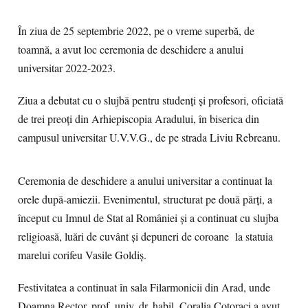
În ziua de 25 septembrie 2022, pe o vreme superbă, de
toamnă, a avut loc ceremonia de deschidere a anului
universitar 2022-2023.
Ziua a debutat cu o slujbă pentru studenți și profesori, oficiată
de trei preoți din Arhiepiscopia Aradului, în biserica din
campusul universitar U.V.V.G., de pe strada Liviu Rebreanu.
Ceremonia de deschidere a anului universitar a continuat la
orele după-amiezii. Evenimentul, structurat pe două părți, a
început cu Imnul de Stat al României și a continuat cu slujba
religioasă, luări de cuvânt și depuneri de coroane la statuia
marelui corifeu Vasile Goldiș.
Festivitatea a continuat în sala Filarmonicii din Arad, unde
Doamna Rector, prof. univ. dr. habil. Coralia Cotoraci a avut