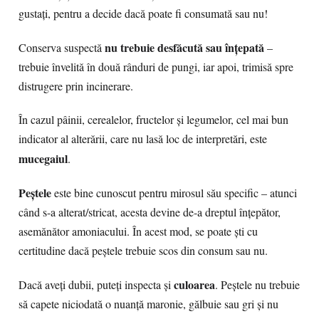
gustați, pentru a decide dacă poate fi consumată sau nu!
nu trebuie desfăcută sau înțepată
Conserva suspectă
–
trebuie învelită în două rânduri de pungi, iar apoi, trimisă spre
distrugere prin incinerare.
În cazul pâinii, cerealelor, fructelor și legumelor, cel mai bun
indicator al alterării, care nu lasă loc de interpretări, este
mucegaiul
.
Peștele
este bine cunoscut pentru mirosul său specific – atunci
când s-a alterat/stricat, acesta devine de-a dreptul înțepător,
asemănător amoniacului. În acest mod, se poate ști cu
certitudine dacă peștele trebuie scos din consum sau nu.
culoarea
Dacă aveți dubii, puteți inspecta și
. Peștele nu trebuie
să capete niciodată o nuanță maronie, gălbuie sau gri și nu