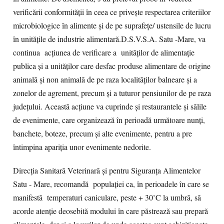
verificării conformității în ceea ce privește respectarea criteriilor
microbiologice în alimente și de pe suprafețe/ ustensile de lucru
în unitățile de industrie alimentară.D.S.V.S.A. Satu -Mare, va
continua acțiunea de verificare a unităților de alimentație
publica și a unităților care desfac produse alimentare de origine
animală și non animală de pe raza localităților balneare și a
zonelor de agrement, precum și a tuturor pensiunilor de pe raza
județului. Această acțiune va cuprinde și restaurantele și sălile
de evenimente, care organizează în perioadă următoare nunți,
banchete, boteze, precum și alte evenimente, pentru a pre
întimpina apariția unor evenimente nedorite.
Direcția Sanitară Veterinară și pentru Siguranța Alimentelor
Satu - Mare, recomandă populației ca, în perioadele în care se
manifestă temperaturi caniculare, peste + 30˚C la umbră, să
acorde atenție deosebită modului în care păstrează sau prepară