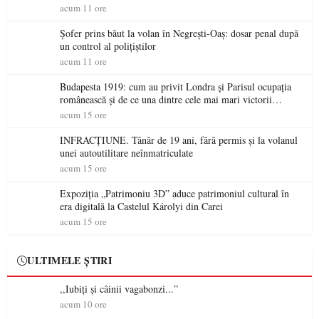
acum 11 ore
Șofer prins băut la volan în Negrești-Oaș: dosar penal după
un control al polițiștilor
acum 11 ore
Budapesta 1919: cum au privit Londra și Parisul ocupația
românească și de ce una dintre cele mai mari victorii
militare ale României a devenit o controversă diplomatică
acum 15 ore
europeană ( partea a II-a)
INFRACȚIUNE. Tânăr de 19 ani, fără permis și la volanul
unei autoutilitare neînmatriculate
acum 15 ore
Expoziția „Patrimoniu 3D” aduce patrimoniul cultural în
era digitală la Castelul Károlyi din Carei
acum 15 ore
ULTIMELE ȘTIRI
,,Iubiți și câinii vagabonzi...”
acum 10 ore