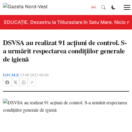
EDUCAȚIE. Dezastru la Titluraziare în Satu Mare. Nicio no
DSVSA au realizat 91 acțiuni de control. S-
a urmărit respectarea condițiilor generale
de igienă
LOCALE
23.09.2022 00:00
•