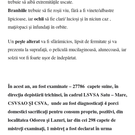
trebuie să aibă extremitățile uscate.
Branhiile
trebuie să fie roșii viu, fără a fi vinete/albastre
ochii
lipicioase, iar
să fie clari/ lucioși și în niciun caz ,
mați/opaci și înfundați în orbite.
pește alterat
Un
va fi sfărâmicios, lipsit de fermitate și va
prezenta la suprafață, o peliculă mucilaginoasă, alunecoasă, iar
solzii vor fi foarte ușor de îndepărtat.
În acest an, au fost examinate – 27786 capete suine, în
direcția depistării trichinei, în cadrul LSVSA Satu – Mare,
CSVSAO ȘI CSVA, unde au fost diagnosticați 4 porci
domestici sacrificați pentru consum propriu, pozitivi, din
localitatea Odoreu și Lazuri, iar din cei 298 capete de
mistreți examinați, 1 mistreț a fost declarat în urma