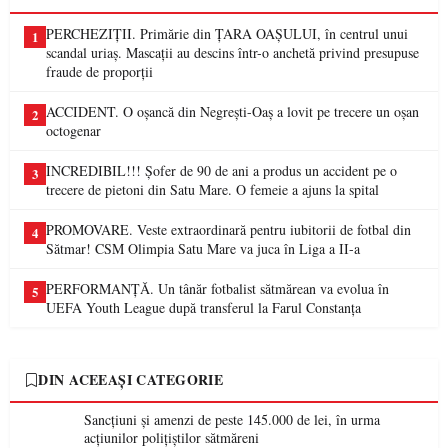
PERCHEZIȚII. Primărie din ȚARA OAȘULUI, în centrul unui
1
scandal uriaș. Mascații au descins într-o anchetă privind presupuse
fraude de proporții
ACCIDENT. O oșancă din Negrești-Oaș a lovit pe trecere un oșan
2
octogenar
INCREDIBIL!!! Șofer de 90 de ani a produs un accident pe o
3
trecere de pietoni din Satu Mare. O femeie a ajuns la spital
PROMOVARE. Veste extraordinară pentru iubitorii de fotbal din
4
Sătmar! CSM Olimpia Satu Mare va juca în Liga a II-a
PERFORMANȚĂ. Un tânăr fotbalist sătmărean va evolua în
5
UEFA Youth League după transferul la Farul Constanța
DIN ACEEAȘI CATEGORIE
Sancțiuni și amenzi de peste 145.000 de lei, în urma
acțiunilor polițiștilor sătmăreni