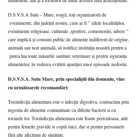
alimentele, dar și a locurilor de unde acestea sunt achiziționate.
D.S.V.S.A Satu – Mare, roagă, toți organizatorii de
evenimente, din județul nostru, cum ar fi ” zilele localităților,
evenimente religioase, culturale ,sportive, comemorări, tabere ”
care implică și consum public de alimente indiferent de origine,
animală sau non animală, să notifice instituția noastră pentru a
putea lua toate măsurile sanitare veterinare și pentru siguranța
alimentelor, în vederea evitării apariției unor episoade nedorite.
D.S.V.S.A. Satu Mare, prin specialiștii din domeniu, vine
cu următoarele recomandări
:
Toxiinfecția alimentara este o infecție digestiva, contractata prin
ingestia de alimente contaminate cu diferite bacterii si cu
toxinele lor. Toxiinfecția alimentara este foarte periculoasa, atât
pentru femeile gravide si copiii mici, dar si pentru persoanele
fără alte afecțiuni de sănătate.