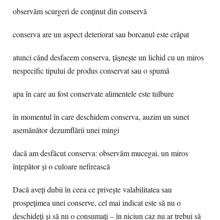
observăm scurgeri de conținut din conservă
conserva are un aspect deteriorat sau borcanul este crăpat
atunci când desfacem conserva, țâșnește un lichid cu un miros
nespecific tipului de produs conservat sau o spumă
apa în care au fost conservate alimentele este tulbure
în momentul în care deschidem conserva, auzim un sunet
asemănător dezumflării unei mingi
dacă am desfăcut conserva: observăm mucegai, un miros
înțepător și o culoare nefirească
Dacă aveți dubii în ceea ce privește valabilitatea sau
prospețimea unei conserve, cel mai indicat este să nu o
deschideți și să nu o consumați – în niciun caz nu ar trebui să