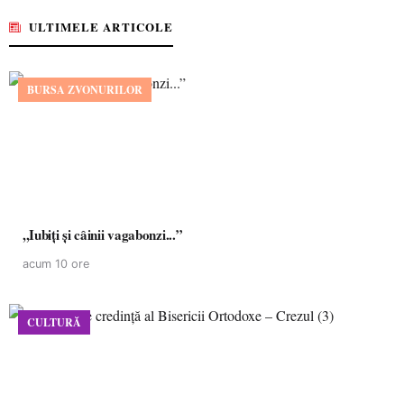
ULTIMELE ARTICOLE
BURSA ZVONURILOR
,,Iubiți și câinii vagabonzi...”
acum 10 ore
CULTURĂ