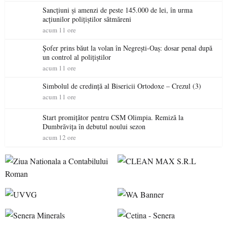
Sancțiuni și amenzi de peste 145.000 de lei, în urma
acțiunilor polițiștilor sătmăreni
acum 11 ore
Șofer prins băut la volan în Negrești-Oaș: dosar penal după
un control al polițiștilor
acum 11 ore
Simbolul de credinţă al Bisericii Ortodoxe – Crezul (3)
acum 11 ore
Start promițător pentru CSM Olimpia. Remiză la
Dumbrăvița în debutul noului sezon
acum 12 ore