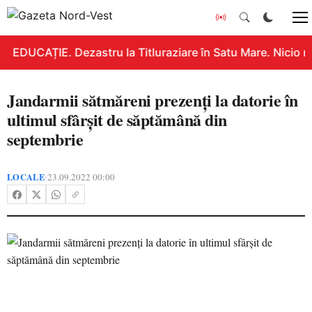
EDUCAȚIE. Dezastru la Titluraziare în Satu Mare. Nicio n
Jandarmii sătmăreni prezenți la datorie în
ultimul sfârșit de săptămână din
septembrie
LOCALE
23.09.2022 00:00
•