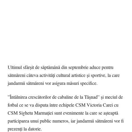
Ultimul sfârșit de săptămână din septembrie aduce pentru
sătmăreni câteva activități cultural artistice și sportive, la care
jandarmii sătmăreni vor asigura măsuri specifice.
”Întâlnirea crescătorilor de cabaline de la Tășnad” și meciul de
fotbal ce se va disputa între echipele CSM Victoria Carei cu
CSM Sighetu Marmației sunt evenimente la care se așteaptă
participarea unui public numeros, iar jandarmii sătmăreni vor fi
prezenți la datorie.