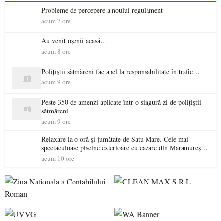
Probleme de percepere a noului regulament
acum 7 ore
Au venit oșenii acasă…
acum 8 ore
Polițiștii sătmăreni fac apel la responsabilitate în trafic…
acum 9 ore
Peste 350 de amenzi aplicate într-o singură zi de polițiștii
sătmăreni
acum 9 ore
Relaxare la o oră și jumătate de Satu Mare. Cele mai
spectaculoase piscine exterioare cu cazare din Maramureș,
ideale pentru o escapadă de vară
acum 10 ore