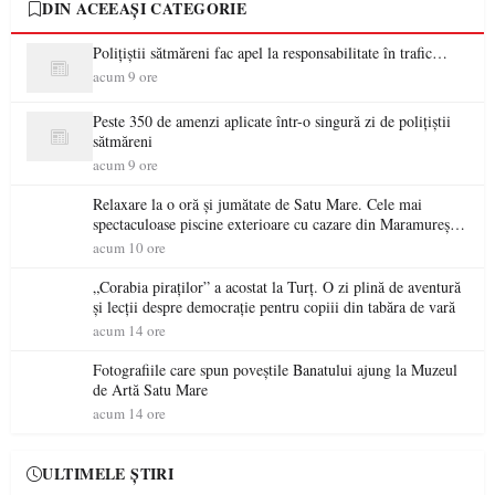
DIN ACEEAȘI CATEGORIE
Polițiștii sătmăreni fac apel la responsabilitate în trafic…
acum 9 ore
Peste 350 de amenzi aplicate într-o singură zi de polițiștii
sătmăreni
acum 9 ore
Relaxare la o oră și jumătate de Satu Mare. Cele mai
spectaculoase piscine exterioare cu cazare din Maramureș,
ideale pentru o escapadă de vară
acum 10 ore
„Corabia piraților” a acostat la Turț. O zi plină de aventură
și lecții despre democrație pentru copiii din tabăra de vară
acum 14 ore
Fotografiile care spun poveștile Banatului ajung la Muzeul
de Artă Satu Mare
acum 14 ore
ULTIMELE ȘTIRI