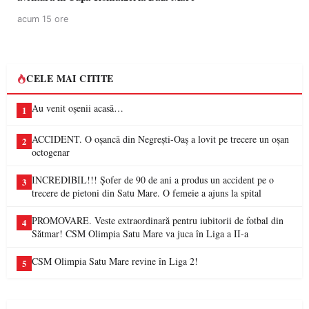
acum 15 ore
CELE MAI CITITE
Au venit oșenii acasă…
1
ACCIDENT. O oșancă din Negrești-Oaș a lovit pe trecere un oșan
2
octogenar
INCREDIBIL!!! Șofer de 90 de ani a produs un accident pe o
3
trecere de pietoni din Satu Mare. O femeie a ajuns la spital
PROMOVARE. Veste extraordinară pentru iubitorii de fotbal din
4
Sătmar! CSM Olimpia Satu Mare va juca în Liga a II-a
CSM Olimpia Satu Mare revine în Liga 2!
5