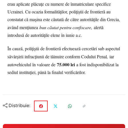
erau aplicate plăcuțe cu numere de înmatriculare specifice
Ucrainei. Cu ocazia formalităților, polițiștii de frontieră au
constatat că mașina este căutată de către autoritățile din Grecia,
având mențiunea
bun căutat pentru confiscare,
alertă
introdusă de autoritățile elene în iunie a.c.
În cauză, polițiștii de frontieră efectuează cercetări sub aspectul
săvârşirii infracţiunii de tăinuire conform Codului Penal
,
iar
75.000 lei
autovehiculul în valoare de
a fost indisponibilizat la
sediul instituţiei, până la finalul verificărilor.
Distribuie: