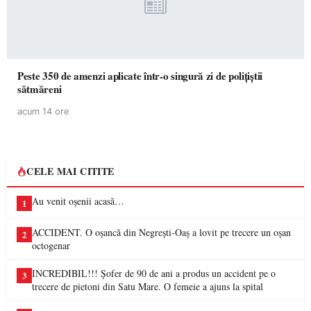
Peste 350 de amenzi aplicate într-o singură zi de polițiștii
sătmăreni
acum 14 ore
CELE MAI CITITE
Au venit oșenii acasă…
1
ACCIDENT. O oșancă din Negrești-Oaș a lovit pe trecere un oșan
2
octogenar
INCREDIBIL!!! Șofer de 90 de ani a produs un accident pe o
3
trecere de pietoni din Satu Mare. O femeie a ajuns la spital