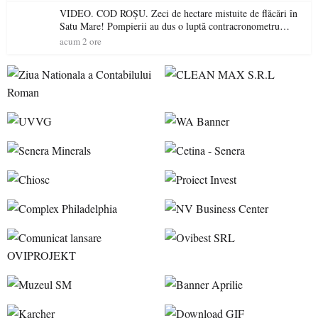
VIDEO. COD ROȘU. Zeci de hectare mistuite de flăcări în
Satu Mare! Pompierii au dus o luptă contracronometru
pentru a salva o pădure de la dezastru
acum 2 ore