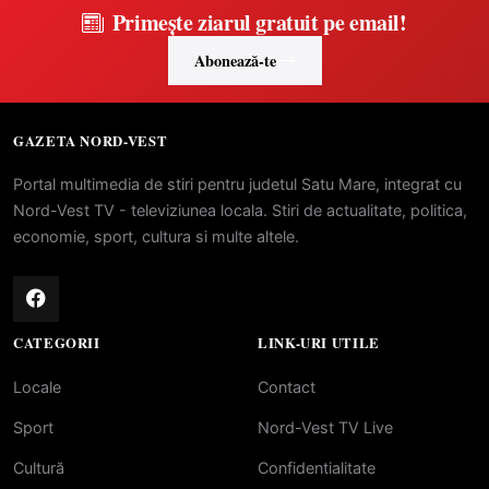
Primește ziarul gratuit pe email!
Abonează-te
GAZETA NORD-VEST
Portal multimedia de stiri pentru judetul Satu Mare, integrat cu
Nord-Vest TV - televiziunea locala. Stiri de actualitate, politica,
economie, sport, cultura si multe altele.
CATEGORII
LINK-URI UTILE
Locale
Contact
Sport
Nord-Vest TV Live
Cultură
Confidentialitate