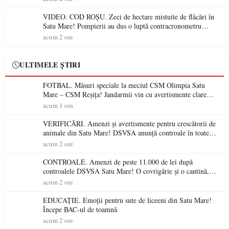
VIDEO. COD ROȘU. Zeci de hectare mistuite de flăcări în
Satu Mare! Pompierii au dus o luptă contracronometru
pentru a salva o pădure de la dezastru
acum 2 ore
ULTIMELE ȘTIRI
FOTBAL. Măsuri speciale la meciul CSM Olimpia Satu
Mare – CSM Reșița! Jandarmii vin cu avertismente clare
pentru suporteri
acum 1 ora
VERIFICĂRI. Amenzi și avertismente pentru crescătorii de
animale din Satu Mare! DSVSA anunță controale în toate
gospodăriile și face apel la respectarea legii
acum 2 ore
CONTROALE. Amenzi de peste 11.000 de lei după
controalele DSVSA Satu Mare! O covrigărie și o cantină,
sancționate pentru nereguli
acum 2 ore
EDUCAȚIE. Emoții pentru sute de liceeni din Satu Mare!
Începe BAC-ul de toamnă
acum 2 ore