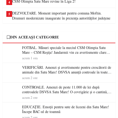
CSM Olimpia Satu Mare revine în Liga 2!
4
DEZVOLTARE. Moment important pentru comuna Moftin.
5
Drumuri modernizate inaugurate în prezența autorităților județene
DIN ACEEAȘI CATEGORIE
FOTBAL. Măsuri speciale la meciul CSM Olimpia Satu
Mare – CSM Reșița! Jandarmii vin cu avertismente clare
pentru suporteri
acum 1 ora
VERIFICĂRI. Amenzi și avertismente pentru crescătorii de
animale din Satu Mare! DSVSA anunță controale în toate
gospodăriile și face apel la respectarea legii
acum 2 ore
CONTROALE. Amenzi de peste 11.000 de lei după
controalele DSVSA Satu Mare! O covrigărie și o cantină,
sancționate pentru nereguli
acum 2 ore
EDUCAȚIE. Emoții pentru sute de liceeni din Satu Mare!
Începe BAC-ul de toamnă
acum 2 ore