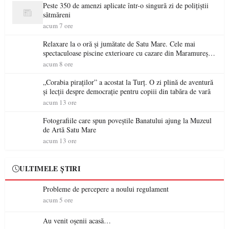
Peste 350 de amenzi aplicate într-o singură zi de polițiștii
sătmăreni
acum 7 ore
Relaxare la o oră și jumătate de Satu Mare. Cele mai
spectaculoase piscine exterioare cu cazare din Maramureș,
ideale pentru o escapadă de vară
acum 8 ore
„Corabia piraților” a acostat la Turț. O zi plină de aventură
și lecții despre democrație pentru copiii din tabăra de vară
acum 13 ore
Fotografiile care spun poveștile Banatului ajung la Muzeul
de Artă Satu Mare
acum 13 ore
ULTIMELE ȘTIRI
Probleme de percepere a noului regulament
acum 5 ore
Au venit oșenii acasă…