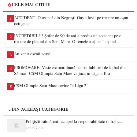
CELE MAI CITITE
ACCIDENT. O oșancă din Negrești-Oaș a lovit pe trecere un oșan
1
octogenar
INCREDIBIL!!! Șofer de 90 de ani a produs un accident pe o
2
trecere de pietoni din Satu Mare. O femeie a ajuns la spital
Au venit oșenii acasă…
3
PROMOVARE. Veste extraordinară pentru iubitorii de fotbal din
4
Sătmar! CSM Olimpia Satu Mare va juca în Liga a II-a
CSM Olimpia Satu Mare revine în Liga 2!
5
DIN ACEEAȘI CATEGORIE
Polițiștii sătmăreni fac apel la responsabilitate în trafic…
acum 7 ore