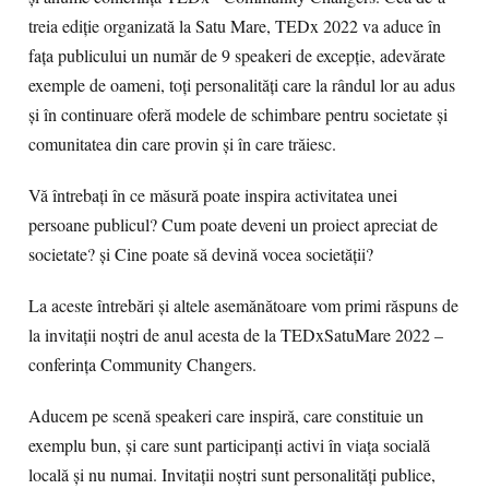
treia ediție organizată la Satu Mare, TEDx 2022 va aduce în
fața publicului un număr de 9 speakeri de excepție, adevărate
exemple de oameni, toți personalități care la rândul lor au adus
și în continuare oferă modele de schimbare pentru societate și
comunitatea din care provin și în care trăiesc.
Vă întrebați în ce măsură poate inspira activitatea unei
persoane publicul? Cum poate deveni un proiect apreciat de
societate? și Cine poate să devină vocea societății?
La aceste întrebări și altele asemănătoare vom primi răspuns de
la invitații noștri de anul acesta de la TEDxSatuMare 2022 –
conferința Community Changers.
Aducem pe scenă speakeri care inspiră, care constituie un
exemplu bun, și care sunt participanți activi în viața socială
locală și nu numai. Invitații noștri sunt personalități publice,