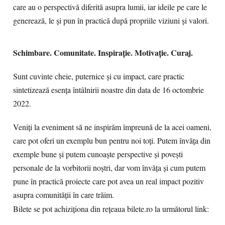
care au o perspectivă diferită asupra lumii, iar ideile pe care le
generează, le și pun în practică după propriile viziuni și valori.
Schimbare. Comunitate. Inspirație. Motivație. Curaj.
Sunt cuvinte cheie, puternice și cu impact, care practic
sintetizează esența întâlnirii noastre din data de 16 octombrie
2022.
Veniți la eveniment să ne inspirăm împreună de la acei oameni,
care pot oferi un exemplu bun pentru noi toți. Putem învăța din
exemple bune și putem cunoaște perspective și povești
personale de la vorbitorii noștri, dar vom învăța și cum putem
pune în practică proiecte care pot avea un real impact pozitiv
asupra comunității în care trăim.
Bilete se pot achiziționa din rețeaua bilete.ro la următorul link: