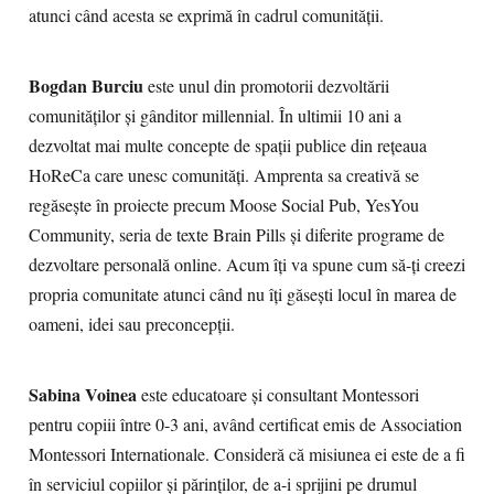
atunci când acesta se exprimă în cadrul comunității.
Bogdan Burciu
este unul din promotorii dezvoltării
comunităților și gânditor millennial. În ultimii 10 ani a
dezvoltat mai multe concepte de spații publice din rețeaua
HoReCa care unesc comunități. Amprenta sa creativă se
regăsește în proiecte precum Moose Social Pub, YesYou
Community, seria de texte Brain Pills și diferite programe de
dezvoltare personală online. Acum îți va spune cum să-ți creezi
propria comunitate atunci când nu îți găsești locul în marea de
oameni, idei sau preconcepții.
Sabina Voinea
este educatoare și consultant Montessori
pentru copiii între 0-3 ani, având certificat emis de Association
Montessori Internationale. Consideră că misiunea ei este de a fi
în serviciul copiilor și părinților, de a-i sprijini pe drumul