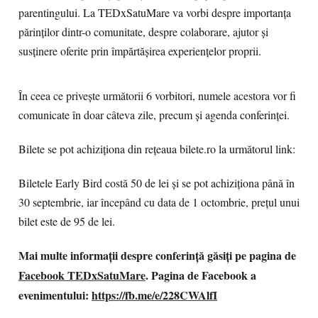
parentingului. La TEDxSatuMare va vorbi despre importanța
părinților dintr-o comunitate, despre colaborare, ajutor și
susținere oferite prin împărtășirea experiențelor proprii.
În ceea ce privește următorii 6 vorbitori, numele acestora vor fi
comunicate în doar câteva zile, precum și agenda conferinței.
Bilete se pot achiziționa din rețeaua bilete.ro la următorul link:
Biletele Early Bird costă 50 de lei și se pot achiziționa până în
30 septembrie, iar începând cu data de 1 octombrie, prețul unui
bilet este de 95 de lei.
Mai multe informații despre conferință găsiți pe pagina de
Facebook TEDxSatuMare
. Pagina de Facebook a
evenimentului:
https://fb.me/e/228CWAlfI