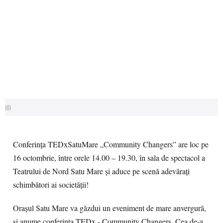
||||
Conferința TEDxSatuMare „Community Changers” are loc pe
16 octombrie, între orele 14.00 – 19.30, în sala de spectacol a
Teatrului de Nord Satu Mare și aduce pe scenă adevărați
schimbători ai societății!
Orașul Satu Mare va găzdui un eveniment de mare anvergură,
și anume conferința TEDx - Community Changers. Cea de-a