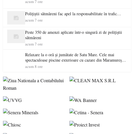
acum 7 ore
Polițiștii sătmăreni fac apel la responsabilitate în trafic…
acum 7 ore
Peste 350 de amenzi aplicate într-o singură zi de polițiștii
sătmăreni
acum 7 ore
Relaxare la o oră și jumătate de Satu Mare. Cele mai
spectaculoase piscine exterioare cu cazare din Maramureș,
ideale pentru o escapadă de vară
acum 8 ore