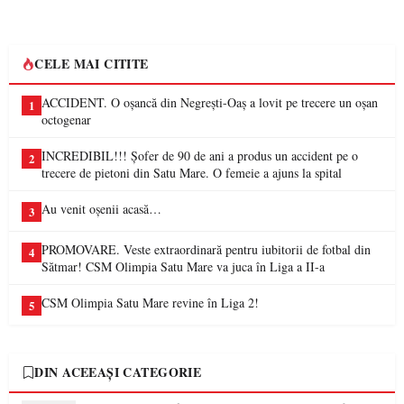
CELE MAI CITITE
ACCIDENT. O oșancă din Negrești-Oaș a lovit pe trecere un oșan
1
octogenar
INCREDIBIL!!! Șofer de 90 de ani a produs un accident pe o
2
trecere de pietoni din Satu Mare. O femeie a ajuns la spital
Au venit oșenii acasă…
3
PROMOVARE. Veste extraordinară pentru iubitorii de fotbal din
4
Sătmar! CSM Olimpia Satu Mare va juca în Liga a II-a
CSM Olimpia Satu Mare revine în Liga 2!
5
DIN ACEEAȘI CATEGORIE