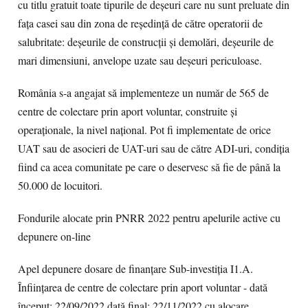
cu titlu gratuit toate tipurile de deșeuri care nu sunt preluate din
fața casei sau din zona de reședință de către operatorii de
salubritate: deșeurile de construcții și demolări, deșeurile de
mari dimensiuni, anvelope uzate sau deșeuri periculoase.
România s-a angajat să implementeze un număr de 565 de
centre de colectare prin aport voluntar, construite și
operaționale, la nivel național. Pot fi implementate de orice
UAT sau de asocieri de UAT-uri sau de către ADI-uri, condiția
fiind ca acea comunitate pe care o deservesc să fie de până la
50.000 de locuitori.
Fondurile alocate prin PNRR 2022 pentru apelurile active cu
depunere on-line
Apel depunere dosare de finanțare Sub-investiția I1.A.
Înființarea de centre de colectare prin aport voluntar - dată
început: 22/09/2022 dată final: 22/11/2022 cu alocare