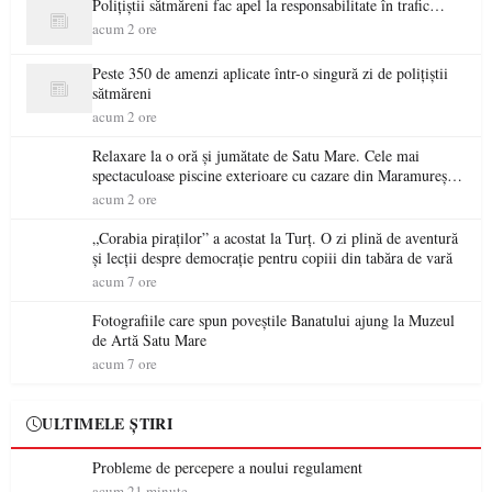
Polițiștii sătmăreni fac apel la responsabilitate în trafic…
acum 2 ore
Peste 350 de amenzi aplicate într-o singură zi de polițiștii
sătmăreni
acum 2 ore
Relaxare la o oră și jumătate de Satu Mare. Cele mai
spectaculoase piscine exterioare cu cazare din Maramureș,
ideale pentru o escapadă de vară
acum 2 ore
„Corabia piraților” a acostat la Turț. O zi plină de aventură
și lecții despre democrație pentru copiii din tabăra de vară
acum 7 ore
Fotografiile care spun poveștile Banatului ajung la Muzeul
de Artă Satu Mare
acum 7 ore
ULTIMELE ȘTIRI
Probleme de percepere a noului regulament
acum 21 minute