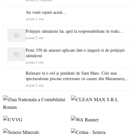
Au venit oșenii acasă…
acum 1 ora
Polițiștii sătmăreni fac apel la responsabilitate în trafic…
acum 2 ore
Peste 350 de amenzi aplicate într-o singură zi de polițiștii
sătmăreni
acum 2 ore
Relaxare la o oră și jumătate de Satu Mare. Cele mai
spectaculoase piscine exterioare cu cazare din Maramureș,
ideale pentru o escapadă de vară
acum 2 ore