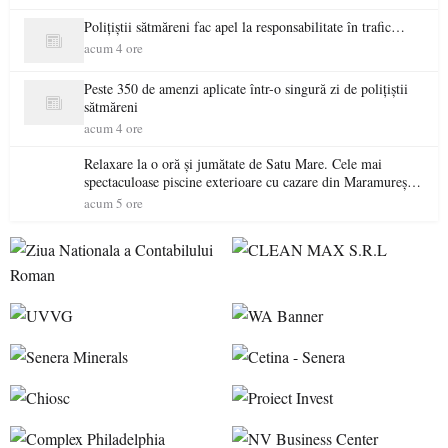
Polițiștii sătmăreni fac apel la responsabilitate în trafic…
acum 4 ore
Peste 350 de amenzi aplicate într-o singură zi de polițiștii
sătmăreni
acum 4 ore
Relaxare la o oră și jumătate de Satu Mare. Cele mai
spectaculoase piscine exterioare cu cazare din Maramureș,
ideale pentru o escapadă de vară
acum 5 ore