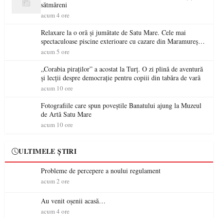
sătmăreni
acum 4 ore
Relaxare la o oră și jumătate de Satu Mare. Cele mai
spectaculoase piscine exterioare cu cazare din Maramureș,
ideale pentru o escapadă de vară
acum 5 ore
„Corabia piraților” a acostat la Turț. O zi plină de aventură
și lecții despre democrație pentru copiii din tabăra de vară
acum 10 ore
Fotografiile care spun poveștile Banatului ajung la Muzeul
de Artă Satu Mare
acum 10 ore
ULTIMELE ȘTIRI
Probleme de percepere a noului regulament
acum 2 ore
Au venit oșenii acasă…
acum 4 ore