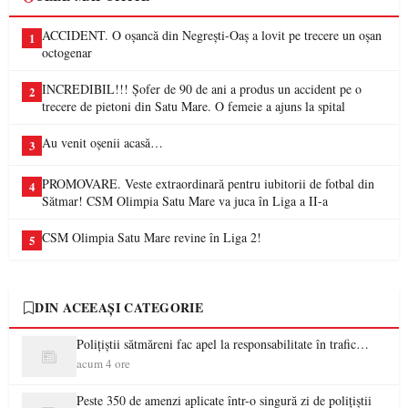
ACCIDENT. O oșancă din Negrești-Oaș a lovit pe trecere un oșan
1
octogenar
INCREDIBIL!!! Șofer de 90 de ani a produs un accident pe o
2
trecere de pietoni din Satu Mare. O femeie a ajuns la spital
Au venit oșenii acasă…
3
PROMOVARE. Veste extraordinară pentru iubitorii de fotbal din
4
Sătmar! CSM Olimpia Satu Mare va juca în Liga a II-a
CSM Olimpia Satu Mare revine în Liga 2!
5
DIN ACEEAȘI CATEGORIE
Polițiștii sătmăreni fac apel la responsabilitate în trafic…
acum 4 ore
Peste 350 de amenzi aplicate într-o singură zi de polițiștii