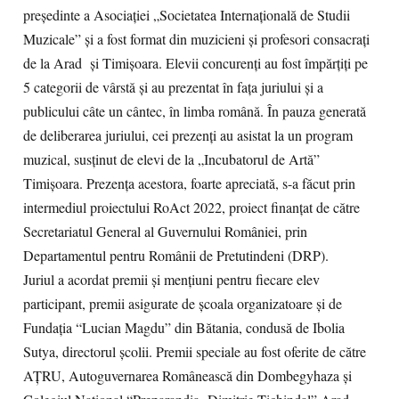
președinte a Asociației „Societatea Internaţională de Studii
Muzicale” şi a fost format din muzicieni şi profesori consacraţi
de la Arad și Timişoara. Elevii concurenți au fost împărțiți pe
5 categorii de vârstă și au prezentat în fața juriului și a
publicului câte un cântec, în limba română. În pauza generată
de deliberarea juriului, cei prezenţi au asistat la un program
muzical, susținut de elevi de la „Incubatorul de Artă”
Timișoara. Prezența acestora, foarte apreciată, s-a făcut prin
intermediul proiectului RoAct 2022, proiect finanţat de către
Secretariatul General al Guvernului României, prin
Departamentul pentru Românii de Pretutindeni (DRP).
Juriul a acordat premii și mențiuni pentru fiecare elev
participant, premii asigurate de şcoala organizatoare şi de
Fundaţia “Lucian Magdu” din Bătania, condusă de Ibolia
Sutya, directorul şcolii. Premii speciale au fost oferite de către
AŢRU, Autoguvernarea Românească din Dombegyhaza şi