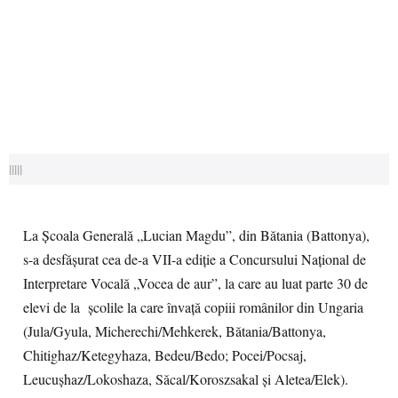
|||||
La Școala Generală „Lucian Magdu”, din Bătania (Battonya),
s-a desfășurat cea de-a VII-a ediție a Concursului Național de
Interpretare Vocală „Vocea de aur”, la care au luat parte 30 de
elevi de la școlile la care învaţă copiii românilor din Ungaria
(Jula/Gyula, Micherechi/Mehkerek, Bătania/Battonya,
Chitighaz/Ketegyhaza, Bedeu/Bedo; Pocei/Pocsaj,
Leucușhaz/Lokoshaza, Săcal/Koroszsakal și Aletea/Elek).