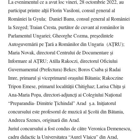
La evenimentul ce a avut loc vineri, 28 octombrie 2022, au
participat printre alţii Florin Vasiloni, consul general al
României la Gyula; Daniel Banu, consul general al României
la Szeged; Traian Cresta, purtător de cuvant al românilor în
Parlamentul Ungariei; Gheorghe Cozma, președintele
Autoguvernării pe Țară a Românilor din Ungaria (AȚRU);
Maria Novak, directorul Centrului de Documentare şi
Informare al AŢRU; Atilla Rakoczi, directorul Oficiului
Guvernamental (Prefectura) Bekes; Boros Csaba şi Radai
Imre, primarul şi viceprimarul oraşului Bătania; Rakoczine
Tripon Emese, primarul localității Chitighaz; Larisa Chiţu şi
Ana-Maria Popa, directori-adjuncţi ai Colegiului Naţional
“Preparandia- Dimitrie Ţichindal” Arad ş.a. Iniţiatorul
concursului este profesorul de muzică al Şcolii din Bătania,
Andreea Szenes, originară din Arad.
Juriul concursului a fost condus de către Veronica Demenescu,
cadru didactic la Universitatea “Aurel Vlaicu” din Arad,