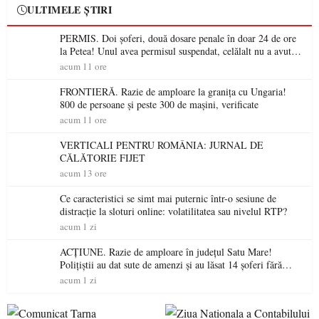
ULTIMELE ȘTIRI
PERMIS. Doi șoferi, două dosare penale în doar 24 de ore
la Petea! Unul avea permisul suspendat, celălalt nu a avut
niciodată permis
acum 11 ore
FRONTIERĂ. Razie de amploare la granița cu Ungaria!
800 de persoane și peste 300 de mașini, verificate
acum 11 ore
VERTICALI PENTRU ROMÂNIA: JURNAL DE
CĂLĂTORIE FIJET
acum 13 ore
Ce caracteristici se simt mai puternic într-o sesiune de
distracție la sloturi online: volatilitatea sau nivelul RTP?
acum 1 zi
ACȚIUNE. Razie de amploare în județul Satu Mare!
Polițiștii au dat sute de amenzi și au lăsat 14 șoferi fără
permis într-o singură zi
acum 1 zi