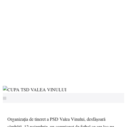
||||
Organizația de tineret a PSD Valea Vinului, desfășoară
sâmbătă, 12 noiembrie, un campionat de fotbal ce are loc pe