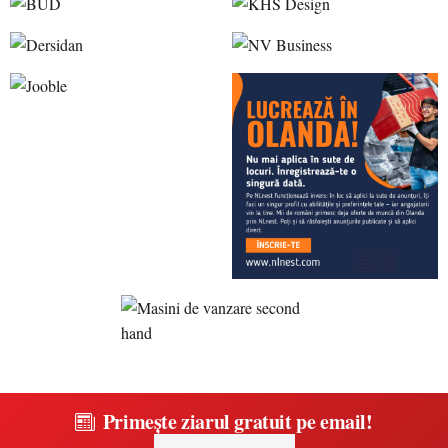
Primește ziarul gratuit pe email!