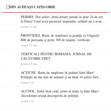
DIN ACEEAȘI CATEGORIE
PERMIS. Doi șoferi, două dosare penale în doar 24 de ore
la Petea! Unul avea permisul suspendat, celălalt nu a avut
niciodată permis
acum 11 ore
FRONTIERĂ. Razie de amploare la granița cu Ungaria!
800 de persoane și peste 300 de mașini, verificate
acum 11 ore
VERTICALI PENTRU ROMÂNIA: JURNAL DE
CĂLĂTORIE FIJET
acum 13 ore
ACȚIUNE. Razie de amploare în județul Satu Mare!
Polițiștii au dat sute de amenzi și au lăsat 14 șoferi fără
permis într-o singură zi
acum 1 zi
ALCOOL. Șofer beat criță, prins în trafic la Satu Mare!
Alcoolemie uriașă descoperită de polițiști
acum 1 zi