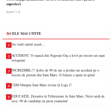
suporteri
acum 1 zi
CELE MAI CITITE
Au venit oșenii acasă…
1
ACCIDENT. O oșancă din Negrești-Oaș a lovit pe trecere un oșan
2
octogenar
INCREDIBIL!!! Șofer de 90 de ani a produs un accident pe o
3
trecere de pietoni din Satu Mare. O femeie a ajuns la spital
CSM Olimpia Satu Mare revine în Liga 2!
4
EDUCAȚIE. Dezastru la Titluraziare în Satu Mare. Nicio notă de
5
zece, 90 de candidați au picat examenul