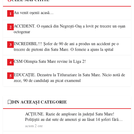
Au venit oșenii acasă…
1
ACCIDENT. O oșancă din Negrești-Oaș a lovit pe trecere un oșan
2
octogenar
INCREDIBIL!!! Șofer de 90 de ani a produs un accident pe o
3
trecere de pietoni din Satu Mare. O femeie a ajuns la spital
CSM Olimpia Satu Mare revine în Liga 2!
4
EDUCAȚIE. Dezastru la Titluraziare în Satu Mare. Nicio notă de
5
zece, 90 de candidați au picat examenul
DIN ACEEAȘI CATEGORIE
ACȚIUNE. Razie de amploare în județul Satu Mare!
Polițiștii au dat sute de amenzi și au lăsat 14 șoferi fără
permis într-o singură zi
acum 2 ore