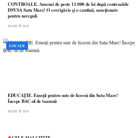
CONTROALE. Amenzi de peste 11.000 de lei după controalele
DSVSA Satu Mare! O covrigărie și o cantină, sancționate
pentru nereguli
acum 6 ore
LOCALE
EDUCAȚIE. Emoții pentru sute de liceeni din Satu Mare!
Începe BAC-ul de toamnă
acum 6 ore
CELE MAI CITITE