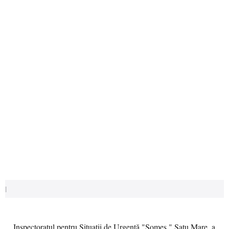
|
Inspectoratul pentru Situații de Urgență "Someș " Satu Mare, a