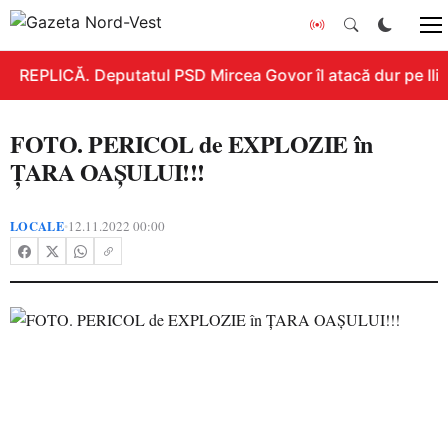
REPLICĂ. Deputatul PSD Mircea Govor îl atacă dur pe Ilie 
FOTO. PERICOL de EXPLOZIE în
ȚARA OAȘULUI!!!
LOCALE
12.11.2022 00:00
•