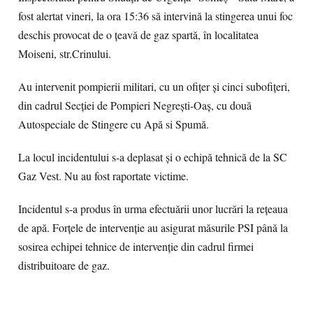
fost alertat vineri, la ora 15:36 să intervină la stingerea unui foc
deschis provocat de o țeavă de gaz spartă, în localitatea
Moiseni, str.Crinului.
Au intervenit pompierii militari, cu un ofițer și cinci subofițeri,
din cadrul Secției de Pompieri Negrești-Oaș, cu două
Autospeciale de Stingere cu Apă si Spumă.
La locul incidentului s-a deplasat și o echipă tehnică de la SC
Gaz Vest. Nu au fost raportate victime.
Incidentul s-a produs în urma efectuării unor lucrări la rețeaua
de apă. Forțele de intervenție au asigurat măsurile PSI până la
sosirea echipei tehnice de intervenție din cadrul firmei
distribuitoare de gaz.