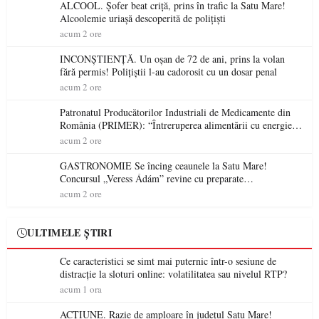
ALCOOL. Șofer beat criță, prins în trafic la Satu Mare!
Alcoolemie uriașă descoperită de polițiști
acum 2 ore
INCONȘTIENȚĂ. Un oșan de 72 de ani, prins la volan
fără permis! Polițiștii l-au cadorosit cu un dosar penal
acum 2 ore
Patronatul Producătorilor Industriali de Medicamente din
România (PRIMER): “Întreruperea alimentării cu energie
electrică a fabricilor de medicamente va pune în pericol
acum 2 ore
accesul pacienților la medicamente esențiale
GASTRONOMIE Se încing ceaunele la Satu Mare!
Concursul „Veress Ádám” revine cu preparate
spectaculoase, premii și un jurat de renume
acum 2 ore
ULTIMELE ȘTIRI
Ce caracteristici se simt mai puternic într-o sesiune de
distracție la sloturi online: volatilitatea sau nivelul RTP?
acum 1 ora
ACȚIUNE. Razie de amploare în județul Satu Mare!