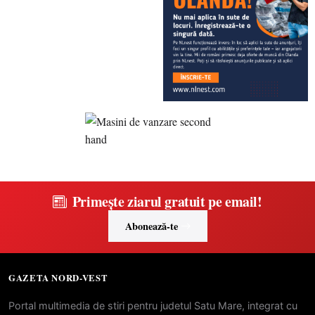
Primește ziarul gratuit pe email!
Abonează-te
GAZETA NORD-VEST
Portal multimedia de stiri pentru judetul Satu Mare, integrat cu