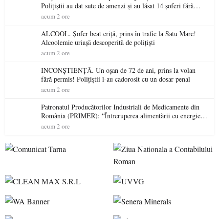
Polițiștii au dat sute de amenzi și au lăsat 14 șoferi fără
permis într-o singură zi
acum 2 ore
ALCOOL. Șofer beat criță, prins în trafic la Satu Mare!
Alcoolemie uriașă descoperită de polițiști
acum 2 ore
INCONȘTIENȚĂ. Un oșan de 72 de ani, prins la volan
fără permis! Polițiștii l-au cadorosit cu un dosar penal
acum 2 ore
Patronatul Producătorilor Industriali de Medicamente din
România (PRIMER): “Întreruperea alimentării cu energie
electrică a fabricilor de medicamente va pune în pericol
acum 2 ore
accesul pacienților la medicamente esențiale