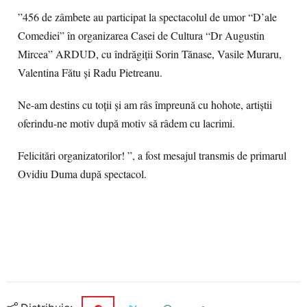
”456 de zâmbete au participat la spectacolul de umor “D’ale
Comediei” în organizarea Casei de Cultura “Dr Augustin
Mircea” ARDUD, cu îndrăgiții Sorin Tănase, Vasile Muraru,
Valentina Fătu și Radu Pietreanu.
Ne-am destins cu toții și am râs împreună cu hohote, artiștii
oferindu-ne motiv după motiv să râdem cu lacrimi.
Felicitări organizatorilor! ”, a fost mesajul transmis de primarul
Ovidiu Duma după spectacol.