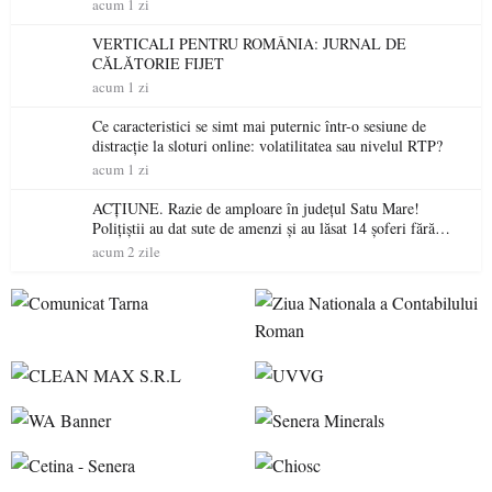
acum 1 zi
VERTICALI PENTRU ROMÂNIA: JURNAL DE
CĂLĂTORIE FIJET
acum 1 zi
Ce caracteristici se simt mai puternic într-o sesiune de
distracție la sloturi online: volatilitatea sau nivelul RTP?
acum 1 zi
ACȚIUNE. Razie de amploare în județul Satu Mare!
Polițiștii au dat sute de amenzi și au lăsat 14 șoferi fără
permis într-o singură zi
acum 2 zile