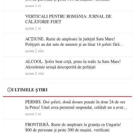
acum 1 zi
VERTICALI PENTRU ROMÂNIA: JURNAL DE
CĂLĂTORIE FIJET
acum 1 zi
ACȚIUNE. Razie de amploare în județul Satu Mare!
Polițiștii au dat sute de amenzi și au lăsat 14 șoferi fără
permis într-o singură zi
acum 2 zile
ALCOOL. Șofer beat criță, prins în trafic la Satu Mare!
Alcoolemie uriașă descoperită de polițiști
acum 2 zile
ULTIMELE ȘTIRI
PERMIS. Doi șoferi, două dosare penale în doar 24 de ore
la Petea! Unul avea permisul suspendat, celălalt nu a avut
niciodată permis
acum 1 zi
FRONTIERĂ. Razie de amploare la granița cu Ungaria!
800 de persoane și peste 300 de mașini, verificate