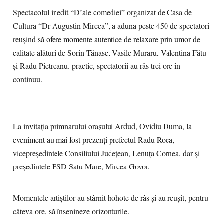
Spectacolul inedit “D’ale comediei” organizat de Casa de
Cultura “Dr Augustin Mircea”, a aduna peste 450 de spectatori
reușind să ofere momente autentice de relaxare prin umor de
calitate alături de Sorin Tănase, Vasile Muraru, Valentina Fătu
și Radu Pietreanu. practic, spectatorii au râs trei ore în
continuu.
La invitația primnarului orașului Ardud, Ovidiu Duma, la
eveniment au mai fost prezenți prefectul Radu Roca,
vicepreședintele Consiliului Județean, Lenuța Cornea, dar și
președintele PSD Satu Mare, Mircea Govor.
Momentele artiștilor au stârnit hohote de râs și au reușit, pentru
câteva ore, să însenineze orizonturile.