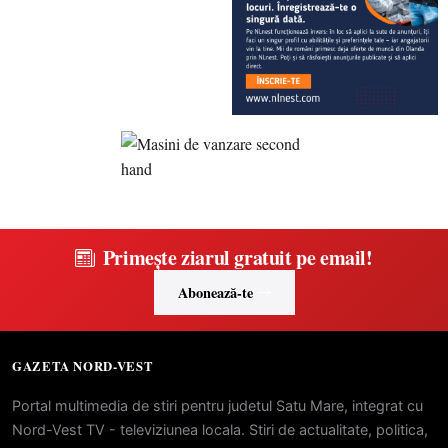
Primește ziarul gratuit pe email!
Abonează-te
GAZETA NORD-VEST
Portal multimedia de stiri pentru judetul Satu Mare, integrat cu
Nord-Vest TV - televiziunea locala. Stiri de actualitate, politica,