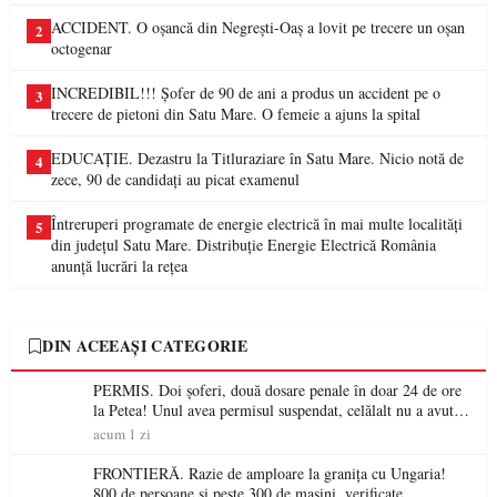
ACCIDENT. O oșancă din Negrești-Oaș a lovit pe trecere un oșan
2
octogenar
INCREDIBIL!!! Șofer de 90 de ani a produs un accident pe o
3
trecere de pietoni din Satu Mare. O femeie a ajuns la spital
EDUCAȚIE. Dezastru la Titluraziare în Satu Mare. Nicio notă de
4
zece, 90 de candidați au picat examenul
Întreruperi programate de energie electrică în mai multe localități
5
din județul Satu Mare. Distribuție Energie Electrică România
anunță lucrări la rețea
DIN ACEEAȘI CATEGORIE
PERMIS. Doi șoferi, două dosare penale în doar 24 de ore
la Petea! Unul avea permisul suspendat, celălalt nu a avut
niciodată permis
acum 1 zi
FRONTIERĂ. Razie de amploare la granița cu Ungaria!
800 de persoane și peste 300 de mașini, verificate