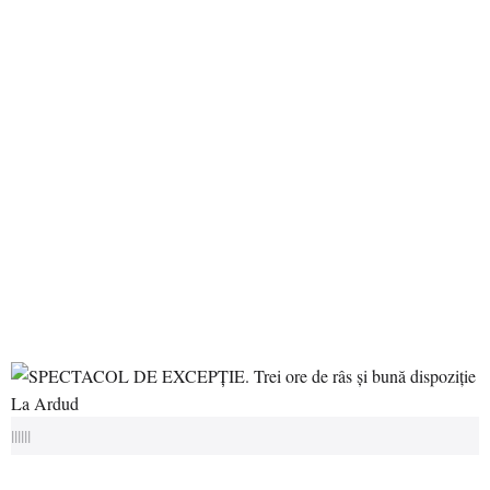
||||||