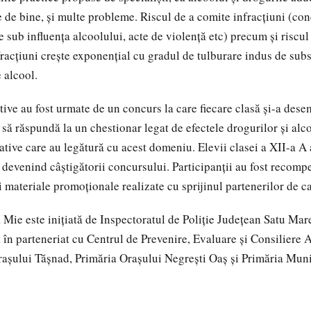
re de bine, și multe probleme. Riscul de a comite infracțiuni (co
 sub influența alcoolului, acte de violență etc) precum și riscul
fracțiuni crește exponențial cu gradul de tulburare indus de sub
 alcool.
tive au fost urmate de un concurs la care fiecare clasă și-a des
 să răspundă la un chestionar legat de efectele drogurilor și alco
lative care au legătură cu acest domeniu. Elevii clasei a XII-a A
devenind câștigătorii concursului. Participanții au fost recompe
și materiale promoționale realizate cu sprijinul partenerilor de 
Mie este inițiată de Inspectoratul de Poliție Județean Satu Mar
 în parteneriat cu Centrul de Prevenire, Evaluare şi Consiliere 
așului Tășnad, Primăria Orașului Negrești Oaș și Primăria Muni