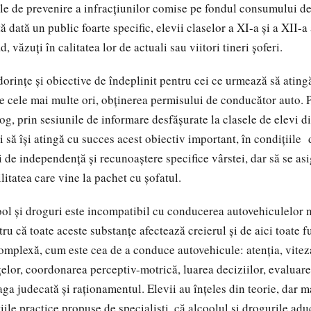
ile de prevenire a infracțiunilor comise pe fondul consumului d
ă dată un public foarte specific, elevii claselor a XI-a și a XII-a
 văzuți în calitatea lor de actuali sau viitori tineri șoferi.
 dorințe și obiective de îndeplinit pentru cei ce urmează să ating
e cele mai multe ori, obținerea permisului de conducător auto. Po
rog, prin sesiunile de informare desfășurate la clasele de elevi di
i să își atingă cu succes acest obiectiv important, în condițiile
i de independență și recunoaștere specifice vârstei, dar să se as
itatea care vine la pachet cu șofatul.
l și droguri este incompatibil cu conducerea autovehiculelor 
ntru că toate aceste substanțe afectează creierul și de aici toate f
 complexă, cum este cea de a conduce autovehicule: atenția, vitez
țelor, coordonarea perceptiv-motrică, luarea deciziilor, evaluare
aga judecată și raționamentul. Elevii au înțeles din teorie, dar m
iile practice propuse de specialiști, că alcoolul și drogurile adu