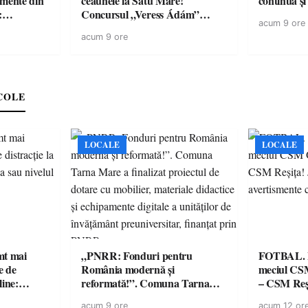
amente din
ceaunele la Satu Mare!
continuă și
:
Concursul „Veress Ádám”
acum 9 ore
ării cu
revine cu preparate
acum 9 ore
ricilor de
spectaculoase, premii și un jurat
în pericol
de renume
e
COLE
LOCALE
LOCALE
imt mai
„PNRR: Fonduri pentru
FOTBAL. Mă
e de
România modernă și
meciul CS
line:
reformată!”. Comuna Tarna
– CSM Reși
lul RTP?
Mare a finalizat proiectul de
avertisment
acum 9 ore
acum 12 or