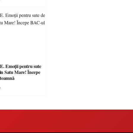
 Emoții pentru sute
din Satu Mare! Începe
 toamnă
e