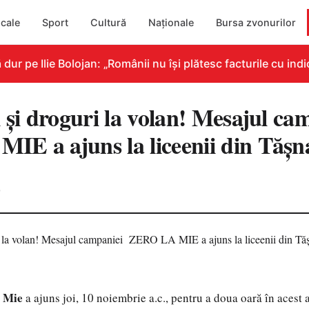
cale
Sport
Cultură
Naționale
Bursa zvonurilor
 pe Ilie Bolojan: „Românii nu își plătesc facturile cu indic
l și droguri la volan! Mesajul c
E a ajuns la liceenii din Tășn
0
a Mie
a ajuns joi, 10 noiembrie a.c., pentru a doua oară în acest 