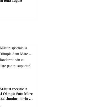
 în luna august
suri speciale la
M Olimpia Satu Mare
ța! Jandarmii vin cu
e clare pentru
e