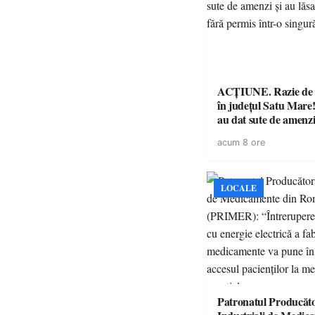
ACȚIUNE. Razie de 
în județul Satu Mare! P
au dat sute de amenzi 
14 șoferi fără permis 
acum 8 ore
singură zi
LOCALE
Patronatul Producăto