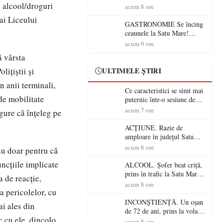
e alcool/droguri
din România (PRIMER):
acum 8 ore
“Întreruperea alimentării cu
 ai Liceului
energie electrică a fabricilor
GASTRONOMIE Se încing
de medicamente va pune în
ceaunele la Satu Mare!
pericol accesul pacienților la
Concursul „Veress Ádám”
acum 9 ore
medicamente esențiale
revine cu preparate
ă vârsta
spectaculoase, premii și un
jurat de renume
lițiștii și
ULTIMELE ȘTIRI
n anii terminali,
Ce caracteristici se simt mai
 de mobilitate
puternic într-o sesiune de
distracție la sloturi online:
acum 7 ore
igure că înțeleg pe
volatilitatea sau nivelul
RTP?
ACȚIUNE. Razie de
amploare în județul Satu
Mare! Polițiștii au dat sute
acum 8 ore
nu doar pentru că
de amenzi și au lăsat 14
uncțiile implicate
șoferi fără permis într-o
ALCOOL. Șofer beat criță,
singură zi
prins în trafic la Satu Mare!
a de reacție,
Alcoolemie uriașă
acum 8 ore
a pericolelor, cu
descoperită de polițiști
INCONȘTIENȚĂ. Un oșan
ai ales din
de 72 de ani, prins la volan
c cu ele, dincolo
fără permis! Polițiștii l-au
acum 8 ore