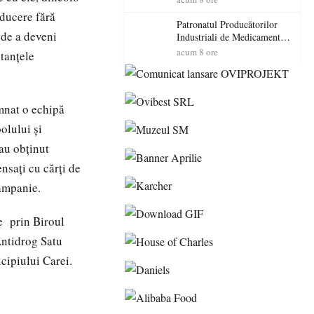
cadorosit cu un dosar penal
nducere fără
Patronatul Producătorilor
 de a deveni
Industriali de Medicamente
din România (PRIMER):
acum 8 ore
stanțele
“Întreruperea alimentării cu
energie electrică a fabricilor
de medicamente va pune în
pericol accesul pacienților la
emnat o echipă
medicamente esențiale
olului și
 au obținut
nsați cu cărți de
campanie.
e prin Biroul
Antidrog Satu
cipiului Carei.