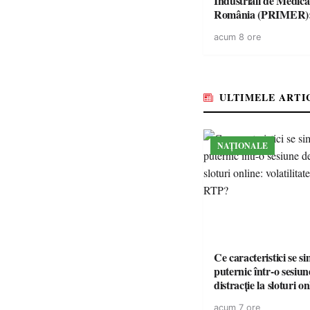
Industriali de Medic
România (PRIMER)
“Întreruperea aliment
acum 8 ore
energie electrică a fab
medicamente va pune 
accesul pacienților la
medicamente esențial
ULTIMELE ARTI
NAȚIONALE
Ce caracteristici se s
puternic într-o sesiun
distracție la sloturi on
volatilitatea sau nive
acum 7 ore