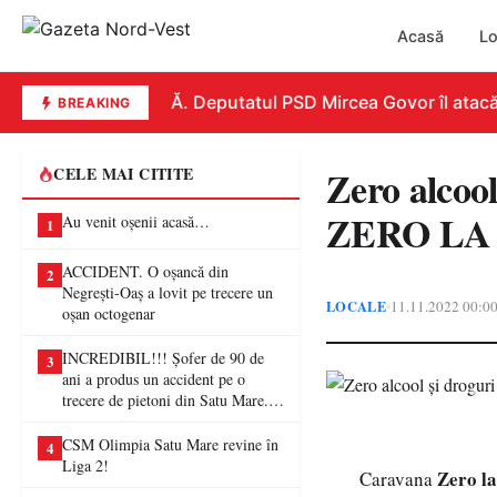
Acasă
Lo
REPLICĂ. Deputatul PSD Mircea Govor îl atacă dur
BREAKING
Zero alcoo
CELE MAI CITITE
ZERO LA MI
Au venit oșenii acasă…
1
ACCIDENT. O oșancă din
2
Negrești-Oaș a lovit pe trecere un
LOCALE
11.11.2022 00:0
•
oșan octogenar
INCREDIBIL!!! Șofer de 90 de
3
ani a produs un accident pe o
trecere de pietoni din Satu Mare. O
femeie a ajuns la spital
CSM Olimpia Satu Mare revine în
4
Liga 2!
Zero l
Caravana