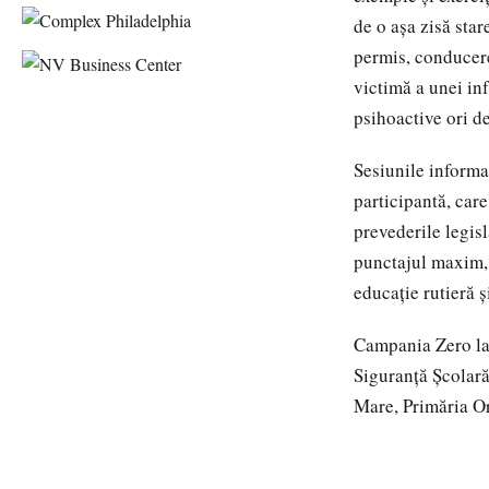
de o așa zisă sta
permis, conducere
victimă a unei in
psihoactive ori de
Sesiunile informa
participantă, care
prevederile legis
punctajul maxim, 
educație rutieră 
Campania Zero la 
Siguranță Școlară
Mare, Primăria Or