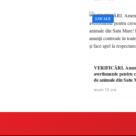
LOCALE
VERIFICĂRI. Amenz
avertismente pentru c
de animale din Satu 
DSVSA anunță contro
acum 13 ore
toate gospodăriile și f
respectarea legii