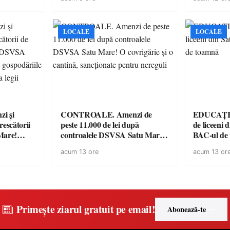
dotare cu mobilier, materiale
suporteri
didactice și echipamente digitale
a unităților de învățământ
preuniversitar, finanțat prin
LOCALE
LOCALE
PNRR
i și
CONTROALE. Amenzi de
EDUCAȚIE.
rescătorii
peste 11.000 de lei după
de liceeni 
Mare!
controalele DSVSA Satu Mare!
BAC-ul de
ale în
O covrigărie și o cantină,
acum 13 ore
acum 13 or
ace apel la
sancționate pentru nereguli
Primește ziarul gratuit pe email!
Abonează-te