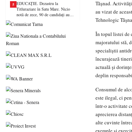
Tășnad. Activităț
EDUCAȚIE. Dezastru la
5
Titluraziare în Satu Mare. Nicio
au vizat de aceast
notă de zece, 90 de candidați au
Tehnologic Tășnad,
picat examenul
În topul listei de
majoratului stă, d
specialiștii antid
încurajează tineri
actuală și dorințe
deplin responsabil
Consumul de alcoo
este ilegal, ci pe
într-o activitate
aprecierea distan
alte cuvinte între
exemple și exerciț