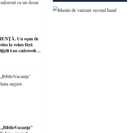
ENȚĂ. Un oșan de
prins la volan fără
țiștii l-au cadorosit
r penal
 „BiblioVacanța”