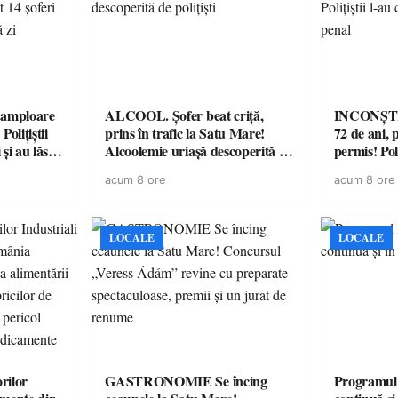
amploare
ALCOOL. Șofer beat criță,
INCONȘTI
olițiștii
prins în trafic la Satu Mare!
72 de ani, 
și au lăsat
Alcoolemie uriașă descoperită de
permis! Poli
într-o
polițiști
cu un dosa
acum 8 ore
acum 8 ore
LOCALE
LOCALE
rilor
GASTRONOMIE Se încing
Programul