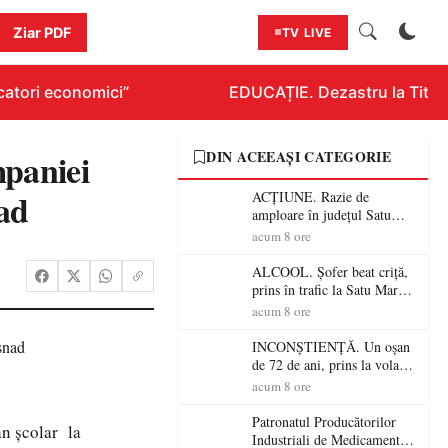
Ziar PDF
TV LIVE
atori economici”
EDUCAȚIE. Dezastru la Titluraz
ampaniei
DIN ACEEAȘI CATEGORIE
ad
ACȚIUNE. Razie de
amploare în județul Satu
Mare! Polițiștii au dat sute
acum 8 ore
de amenzi și au lăsat 14
șoferi fără permis într-o
ALCOOL. Șofer beat criță,
singură zi
prins în trafic la Satu Mare!
Alcoolemie uriașă
acum 8 ore
descoperită de polițiști
INCONȘTIENȚĂ. Un oșan
de 72 de ani, prins la volan
fără permis! Polițiștii l-au
acum 8 ore
cadorosit cu un dosar penal
Patronatul Producătorilor
an școlar la
Industriali de Medicamente