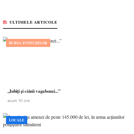
ULTIMELE ARTICOLE
BURSA ZVONURILOR
,,Iubiți și câinii vagabonzi...”
acum 10 ore
LOCALE