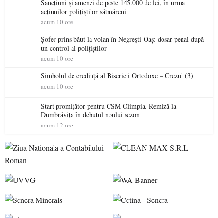
Sancțiuni și amenzi de peste 145.000 de lei, în urma
acțiunilor polițiștilor sătmăreni
acum 10 ore
Șofer prins băut la volan în Negrești-Oaș: dosar penal după
un control al polițiștilor
acum 10 ore
Simbolul de credinţă al Bisericii Ortodoxe – Crezul (3)
acum 10 ore
Start promițător pentru CSM Olimpia. Remiză la
Dumbrăvița în debutul noului sezon
acum 12 ore