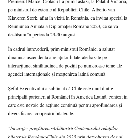
Premierul Marcel Ciolacu l-a primit astăzi, la Palatul Victoria,
pe ministrul de externe al Republicii Chile, Alberto van
Klaveren Stork, aflat în vizită în România, ca invitat special la
Reuniunea Anuală a Diplomației Române 2023, ce se va
desfășura în perioada 29-30 august.
În cadrul întrevederii, prim-ministrul României a salutat
dinamica ascendentă a relațiilor bilaterale bazate pe
interacțiune, similitudinea de poziții pe numeroase teme ale
agendei internaționale și moștenirea latină comună.
Șeful Executivului a subliniat că Chile este unul dintre
principalii parteneri ai României în America Latină, context în
care este nevoie de acțiune continuă pentru aprofundarea și
diversificarea cooperării bilaterale.
"Încurajez pregătirea sărbătoririi Centenarului relațiilor
bilaterale România-Chile din 2025 prin dezvoltarea de noi