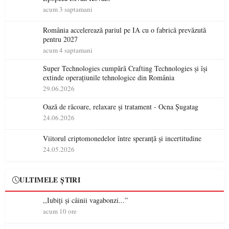
acum 3 saptamani
România accelerează pariul pe IA cu o fabrică prevăzută
pentru 2027
acum 4 saptamani
Super Technologies cumpără Crafting Technologies și își
extinde operațiunile tehnologice din România
29.06.2026
Oază de răcoare, relaxare și tratament - Ocna Șugatag
24.06.2026
Viitorul criptomonedelor între speranță și incertitudine
24.05.2026
ULTIMELE ȘTIRI
,,Iubiți și câinii vagabonzi...”
acum 10 ore