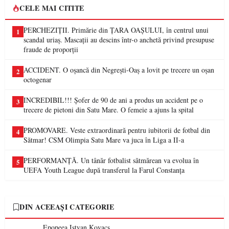
CELE MAI CITITE
PERCHEZIȚII. Primărie din ȚARA OAȘULUI, în centrul unui
1
scandal uriaș. Mascații au descins într-o anchetă privind presupuse
fraude de proporții
ACCIDENT. O oșancă din Negrești-Oaș a lovit pe trecere un oșan
2
octogenar
INCREDIBIL!!! Șofer de 90 de ani a produs un accident pe o
3
trecere de pietoni din Satu Mare. O femeie a ajuns la spital
PROMOVARE. Veste extraordinară pentru iubitorii de fotbal din
4
Sătmar! CSM Olimpia Satu Mare va juca în Liga a II-a
PERFORMANȚĂ. Un tânăr fotbalist sătmărean va evolua în
5
UEFA Youth League după transferul la Farul Constanța
DIN ACEEAȘI CATEGORIE
Epopeea Istvan Kovacs