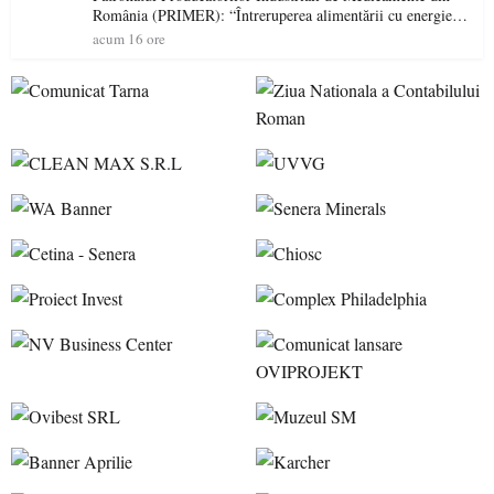
România (PRIMER): “Întreruperea alimentării cu energie
electrică a fabricilor de medicamente va pune în pericol
acum 16 ore
accesul pacienților la medicamente esențiale