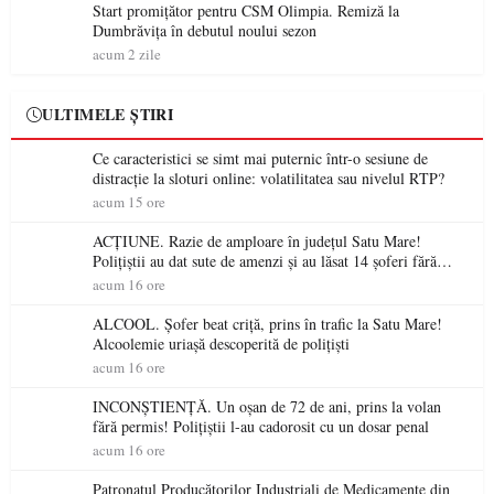
Start promițător pentru CSM Olimpia. Remiză la
Dumbrăvița în debutul noului sezon
acum 2 zile
ULTIMELE ȘTIRI
Ce caracteristici se simt mai puternic într-o sesiune de
distracție la sloturi online: volatilitatea sau nivelul RTP?
acum 15 ore
ACȚIUNE. Razie de amploare în județul Satu Mare!
Polițiștii au dat sute de amenzi și au lăsat 14 șoferi fără
permis într-o singură zi
acum 16 ore
ALCOOL. Șofer beat criță, prins în trafic la Satu Mare!
Alcoolemie uriașă descoperită de polițiști
acum 16 ore
INCONȘTIENȚĂ. Un oșan de 72 de ani, prins la volan
fără permis! Polițiștii l-au cadorosit cu un dosar penal
acum 16 ore
Patronatul Producătorilor Industriali de Medicamente din