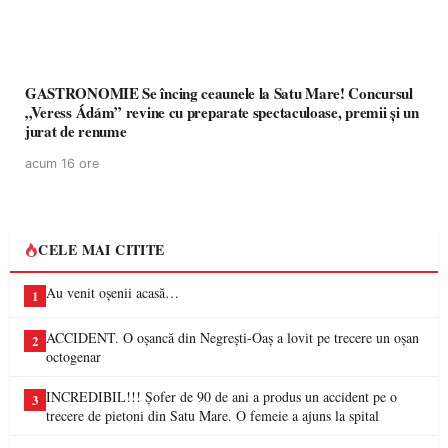
GASTRONOMIE Se încing ceaunele la Satu Mare! Concursul
„Veress Ádám” revine cu preparate spectaculoase, premii și un
jurat de renume
acum 16 ore
CELE MAI CITITE
Au venit oșenii acasă…
1
ACCIDENT. O oșancă din Negrești-Oaș a lovit pe trecere un oșan
2
octogenar
INCREDIBIL!!! Șofer de 90 de ani a produs un accident pe o
3
trecere de pietoni din Satu Mare. O femeie a ajuns la spital