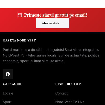
Primește ziarul gratuit pe email!
Abonează-te
GAZETA NORD-VEST
Portal multimedia de stiri pentru judetul Satu Mare, integrat cu
Nord-Vest TV - televiziunea locala. Stiri de actualitate, politica,
economie, sport, cultura si multe altele.
CATEGORII
LINK-URI UTILE
Locale
Contact
Sport
Nord-Vest TV Live