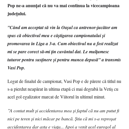
Pop ne-a anunțat că nu va mai continua la vicecampioana
județului.
”Când am acceptat să vin la Oașul ca antrenor-jucător am
spus că obiectivul meu e câștigarea campionatului și
promovarea în Liga a 3-a. Cum obiectivul nu a fost realizat
mi se pare corect să-mi țin cuvântul dat. Le mulțumesc
tuturor pentru susținere și pentru munca depusă” a transmis
Vasi Pop.
Legat de finalul de campionat, Vasi Pop e de părere că titlul nu
s-a pierdut neapărat în ultima etapă ci mai degrabă la Vetiș cu
acel gol egalizator marcat de Viitorul în ultimul minut.
”A contat mult și accidentarea mea și faptul că nu am putut fi
nici pe teren și nici măcar pe bancă. Știu că mi s-a reproșat
accidentarea dar asta e viața... Apoi a venit acel eurogol al