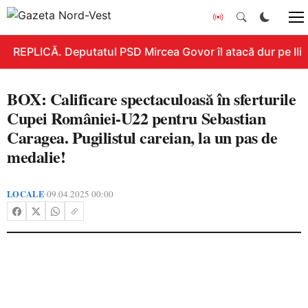
REPLICĂ. Deputatul PSD Mircea Govor îl atacă dur pe Ilie B
BOX: Calificare spectaculoasă în sferturile
Cupei României-U22 pentru Sebastian
Caragea. Pugilistul careian, la un pas de
medalie!
LOCALE
09.04.2025 00:00
•