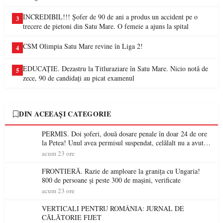
INCREDIBIL!!! Șofer de 90 de ani a produs un accident pe o
3
trecere de pietoni din Satu Mare. O femeie a ajuns la spital
CSM Olimpia Satu Mare revine în Liga 2!
4
EDUCAȚIE. Dezastru la Titluraziare în Satu Mare. Nicio notă de
5
zece, 90 de candidați au picat examenul
DIN ACEEAȘI CATEGORIE
PERMIS. Doi șoferi, două dosare penale în doar 24 de ore
la Petea! Unul avea permisul suspendat, celălalt nu a avut
niciodată permis
acum 23 ore
FRONTIERĂ. Razie de amploare la granița cu Ungaria!
800 de persoane și peste 300 de mașini, verificate
acum 23 ore
VERTICALI PENTRU ROMÂNIA: JURNAL DE
CĂLĂTORIE FIJET