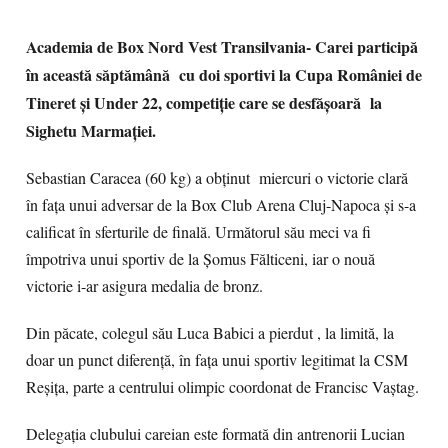
Academia de Box Nord Vest Transilvania- Carei participă
în această săptămână cu doi sportivi la Cupa României de
Tineret și Under 22, competiție care se desfășoară la
Sighetu Marmației.
Sebastian Caracea (60 kg) a obținut miercuri o victorie clară
în fața unui adversar de la Box Club Arena Cluj-Napoca și s-a
calificat în sferturile de finală. Următorul său meci va fi
împotriva unui sportiv de la Șomus Fălticeni, iar o nouă
victorie i-ar asigura medalia de bronz.
Din păcate, colegul său Luca Babici a pierdut , la limită, la
doar un punct diferență, în fața unui sportiv legitimat la CSM
Reșița, parte a centrului olimpic coordonat de Francisc Vaștag.
Delegația clubului careian este formată din antrenorii Lucian