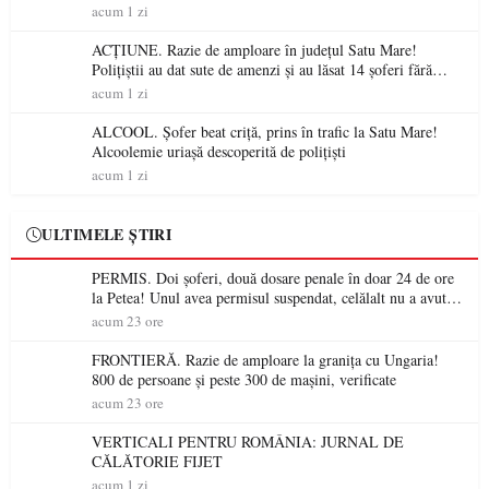
acum 1 zi
ACȚIUNE. Razie de amploare în județul Satu Mare!
Polițiștii au dat sute de amenzi și au lăsat 14 șoferi fără
permis într-o singură zi
acum 1 zi
ALCOOL. Șofer beat criță, prins în trafic la Satu Mare!
Alcoolemie uriașă descoperită de polițiști
acum 1 zi
ULTIMELE ȘTIRI
PERMIS. Doi șoferi, două dosare penale în doar 24 de ore
la Petea! Unul avea permisul suspendat, celălalt nu a avut
niciodată permis
acum 23 ore
FRONTIERĂ. Razie de amploare la granița cu Ungaria!
800 de persoane și peste 300 de mașini, verificate
acum 23 ore
VERTICALI PENTRU ROMÂNIA: JURNAL DE
CĂLĂTORIE FIJET
acum 1 zi