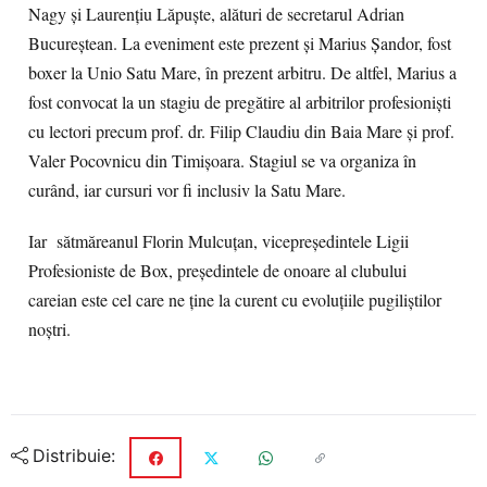
Nagy și Laurențiu Lăpuște, alături de secretarul Adrian
Bucureștean. La eveniment este prezent și Marius Șandor, fost
boxer la Unio Satu Mare, în prezent arbitru. De altfel, Marius a
fost convocat la un stagiu de pregătire al arbitrilor profesioniști
cu lectori precum prof. dr. Filip Claudiu din Baia Mare și prof.
Valer Pocovnicu din Timișoara. Stagiul se va organiza în
curând, iar cursuri vor fi inclusiv la Satu Mare.
Iar sătmăreanul Florin Mulcuțan, vicepreședintele Ligii
Profesioniste de Box, președintele de onoare al clubului
careian este cel care ne ține la curent cu evoluțiile pugiliștilor
noștri.
Distribuie: