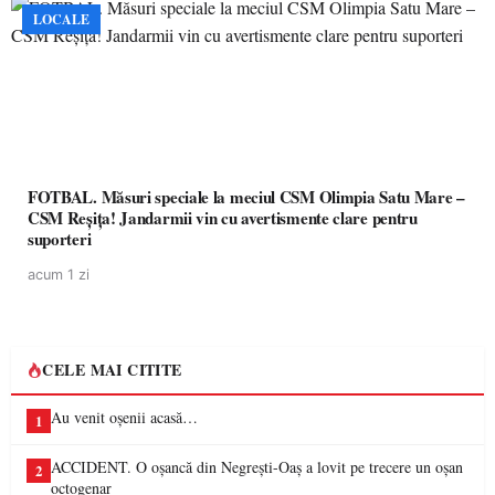
LOCALE
FOTBAL. Măsuri speciale la meciul CSM Olimpia Satu Mare –
CSM Reșița! Jandarmii vin cu avertismente clare pentru
suporteri
acum 1 zi
CELE MAI CITITE
Au venit oșenii acasă…
1
ACCIDENT. O oșancă din Negrești-Oaș a lovit pe trecere un oșan
2
octogenar