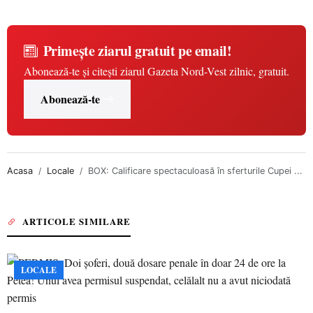
Primește ziarul gratuit pe email!
Abonează-te și citești ziarul Gazeta Nord-Vest zilnic, gratuit.
Abonează-te
Acasa
Locale
BOX: Calificare spectaculoasă în sferturile Cupei ...
ARTICOLE SIMILARE
LOCALE