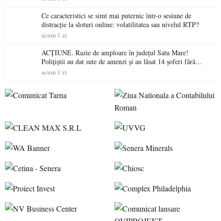
Ce caracteristici se simt mai puternic într-o sesiune de
distracție la sloturi online: volatilitatea sau nivelul RTP?
acum 1 zi
ACȚIUNE. Razie de amploare în județul Satu Mare!
Polițiștii au dat sute de amenzi și au lăsat 14 șoferi fără
permis într-o singură zi
acum 1 zi