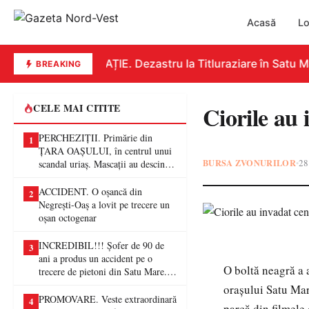
Acasă
Lo
EDUCAȚIE. Dezastru la Titluraziare în Satu Ma
BREAKING
Ciorile au 
CELE MAI CITITE
PERCHEZIȚII. Primărie din
1
ȚARA OAȘULUI, în centrul unui
BURSA ZVONURILOR
28
•
scandal uriaș. Mascații au descins
într-o anchetă privind presupuse
fraude de proporții
ACCIDENT. O oșancă din
2
Negrești-Oaș a lovit pe trecere un
oșan octogenar
INCREDIBIL!!! Șofer de 90 de
3
ani a produs un accident pe o
O boltă neagră a 
trecere de pietoni din Satu Mare. O
femeie a ajuns la spital
orașului Satu Mare
PROMOVARE. Veste extraordinară
4
parcă din filmele 