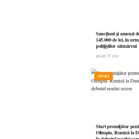
Sancțiuni și amenzi d
145.000 de lei, în urm
polițiștilor sătmăreni
acum 11 ore
SPORT
Start promițător pe
Olimpia. Remiză la 
în debutul noului sez