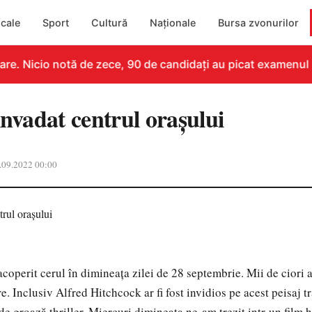
cale
Sport
Cultură
Naționale
Bursa zvonurilor
re. Nicio notă de zece, 90 de candidați au picat examenul
invadat centrul orașului
.09.2022 00:00
acoperit cerul în dimineața zilei de 28 septembrie. Mii de ciori 
. Inclusiv Alfred Hitchcock ar fi fost invidios pe acest peisaj t
de groază thriller. Miercuri dimineata ne-am trezit intr-un film 