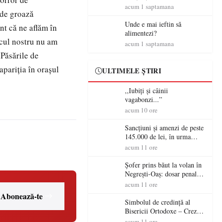
amenzi rutiere…
acum 1 saptamana
 de groază
Unde e mai ieftin să
nt că ne aflăm în
alimentezi?
ocul nostru nu am
acum 1 saptamana
 Păsările de
apariția în orașul
ULTIMELE ȘTIRI
,,Iubiți și câinii
vagabonzi...”
acum 10 ore
Sancțiuni și amenzi de peste
145.000 de lei, în urma
acțiunilor polițiștilor
acum 11 ore
sătmăreni
Șofer prins băut la volan în
Negrești-Oaș: dosar penal
după un control al
acum 11 ore
polițiștilor
Abonează-te
Simbolul de credinţă al
Bisericii Ortodoxe – Crezul
(3)
acum 11 ore