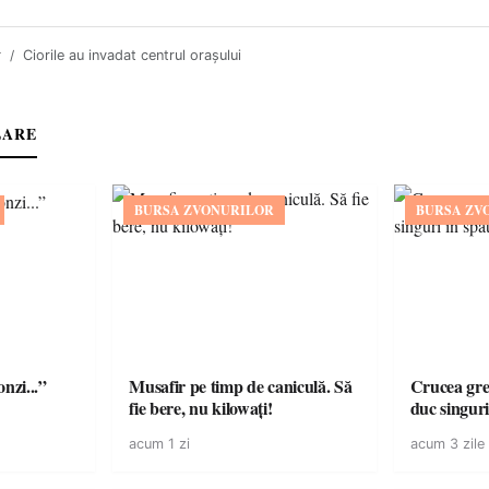
r
Ciorile au invadat centrul orașului
LARE
BURSA ZVONURILOR
BURSA ZV
onzi...”
Musafir pe timp de caniculă. Să
Crucea grea
fie bere, nu kilowați!
duc singuri
acum 1 zi
acum 3 zile