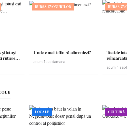
BURSA ZVONURILOR
BURSA ZV
și totuși
Unde e mai ieftin să alimentezi?
Toalete intel
zi rutiere…
reîncărcabi
acum 1 saptamana
acum 1 sap
COLE
LOCALE
CULTURĂ