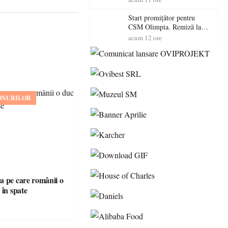
Start promițător pentru
CSM Olimpia. Remiză la
Dumbrăvița în debutul
acum 12 ore
noului sezon
ONURILOR
 pe care românii o
 în spate