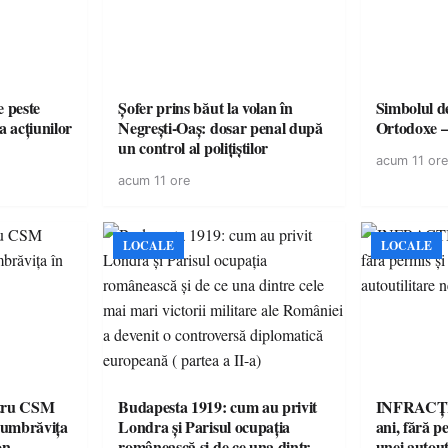
e peste
Șofer prins băut la volan în
Simbolul de
a acțiunilor
Negrești-Oaș: dosar penal după
Ortodoxe –
un control al polițiștilor
acum 11 ore
acum 11 ore
LOCALE
LOCALE
ntru CSM
Budapesta 1919: cum au privit
INFRACȚI
Dumbrăvița
Londra și Parisul ocupația
ani, fără pe
on
românească și de ce una dintre
unei autout