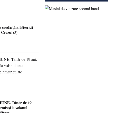
 credinţă al Bisericii
 Crezul (3)
UNE. Tânăr de 19
rmis și la volanul
ilitare