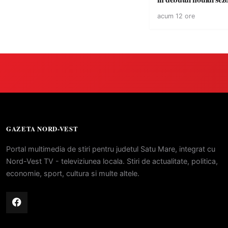
acum 12 ore
GAZETA NORD-VEST
Portal multimedia de stiri pentru judetul Satu Mare, integrat cu
Nord-Vest TV - televiziunea locala. Stiri de actualitate, politica,
economie, sport, cultura si multe altele.