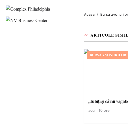
Acasa
Bursa zvonurilo
ARTICOLE SIMI
BURSA ZVONURILOR
,,Iubiți și câinii vagab
acum 10 ore