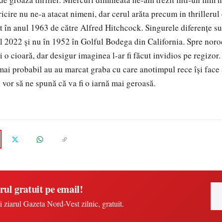
icire nu ne-a atacat nimeni, dar cerul arăta precum in thrillerul
at în anul 1963 de către Alfred Hitchcock. Singurele diferențe su
l 2022 și nu în 1952 în Golful Bodega din California. Spre nor
ci o cioară, dar desigur imaginea l-ar fi făcut invidios pe regizor.
 mai probabil au au marcat graba cu care anotimpul rece își face 
 vor să ne spună că va fi o iarnă mai geroasă.
rul gratuit pe email!
i ziarul Gazeta Nord-Vest zilnic, gratuit.