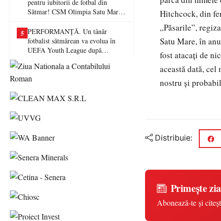
pentru iubitorii de fotbal din
Sătmar! CSM Olimpia Satu Mare
Hitchcock, din fer
va juca în Liga a II-a
„Păsarile”, regiz
PERFORMANȚĂ. Un tânăr
5
Satu Mare, în anu
fotbalist sătmărean va evolua în
UEFA Youth League după
fost atacați de ni
transferul la Farul Constanța
această dată, cel
nostru și probabil
Distribuie:
Primește zia
Abonează-te și citeșt