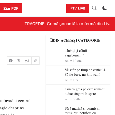
Ziar PDF
TV LIVE
TRAGEDIE. Crimă șocantă la o fermă din Livada!!
DIN ACEEAȘI CATEGORIE
,,Iubiți și câinii
vagabonzi...”
acum 10 ore
Musafir pe timp de caniculă.
Să fie bere, nu kilowați!
acum 1 zi
Crucea grea pe care românii
o duc singuri în spate
acum 3 zile
au invadat centrul
ragic desprins
Fără mașină și permis și
totuși ești notificat cu
horror de