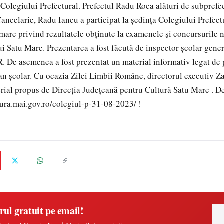
a Colegiului Prefectural. Prefectul Radu Roca alături de subpref
Cancelarie, Radu Iancu a participat la ședința Colegiului Prefect
ormare privind rezultatele obținute la examenele și concursurile 
lui Satu Mare. Prezentarea a fost făcută de inspector școlar gen
De asemenea a fost prezentat un material informativ legat de p
an școlar. Cu ocazia Zilei Limbii Române, directorul executiv Z
rial propus de Direcția Județeană pentru Cultură Satu Mare . De
tura.mai.gov.ro/colegiul-p-31-08-2023/ !
rul gratuit pe email!