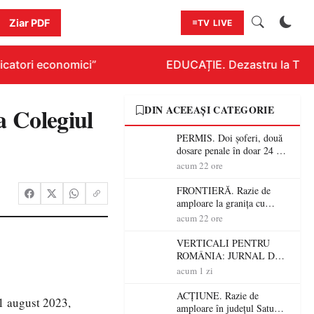
Ziar PDF
TV LIVE
catori economici”
EDUCAȚIE. Dezastru la Titlur
a Colegiul
DIN ACEEAȘI CATEGORIE
PERMIS. Doi șoferi, două
dosare penale în doar 24 de
ore la Petea! Unul avea
acum 22 ore
permisul suspendat, celălalt
nu a avut niciodată permis
FRONTIERĂ. Razie de
amploare la granița cu
Ungaria! 800 de persoane și
acum 22 ore
peste 300 de mașini,
verificate
VERTICALI PENTRU
ROMÂNIA: JURNAL DE
CĂLĂTORIE FIJET
acum 1 zi
ACȚIUNE. Razie de
31 august 2023,
amploare în județul Satu