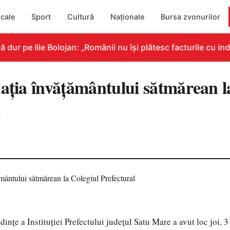
cale
Sport
Cultură
Naționale
Bursa zvonurilor
r pe Ilie Bolojan: „Românii nu își plătesc facturile cu indi
uația învățământului sătmărean l
l
0
dințe a Instituției Prefectului județul Satu Mare a avut loc joi, 