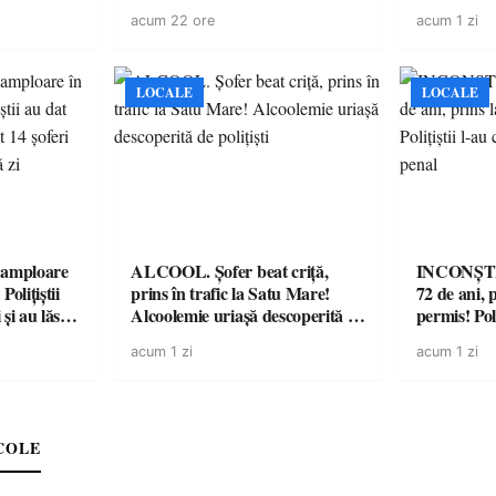
 a avut
mașini, verificate
acum 22 ore
acum 1 zi
LOCALE
LOCALE
amploare
ALCOOL. Șofer beat criță,
INCONȘTI
olițiștii
prins în trafic la Satu Mare!
72 de ani, 
și au lăsat
Alcoolemie uriașă descoperită de
permis! Poli
într-o
polițiști
cu un dosa
acum 1 zi
acum 1 zi
COLE