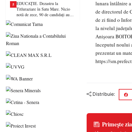
lunara întâlnire 
EDUCAȚIE. Dezastru la
5
Titluraziare în Satu Mare. Nicio
de directorul de 
notă de zece, 90 de candidați au
de zi fiind o Inf
picat examenul
la nivelul județu
Anișoara BOITOR. 
începutul noului 
prezentat un mate
https://sm.prefec
Distribuie:
Primește zia