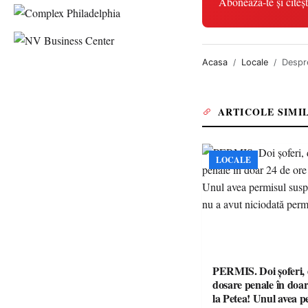
Abonează-te și citeșt
Acasa
Locale
Despre
ARTICOLE SIMI
LOCALE
PERMIS. Doi șoferi,
dosare penale în doar
la Petea! Unul avea p