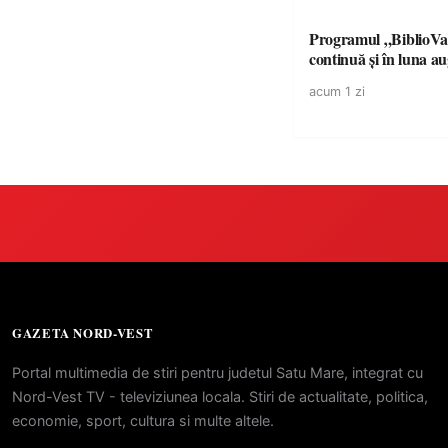
Programul „BiblioVa
continuă și în luna a
acum 1 zi
GAZETA NORD-VEST
Portal multimedia de stiri pentru judetul Satu Mare, integrat cu
Nord-Vest TV - televiziunea locala. Stiri de actualitate, politica,
economie, sport, cultura si multe altele.