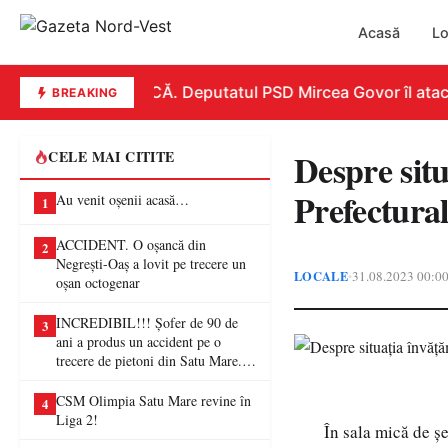
Acasă
Lo
REPLICĂ. Deputatul PSD Mircea Govor îl atacă du
BREAKING
Despre sit
CELE MAI CITITE
Prefectura
Au venit oșenii acasă…
1
ACCIDENT. O oșancă din
2
Negrești-Oaș a lovit pe trecere un
LOCALE
31.08.2023 00:0
•
oșan octogenar
INCREDIBIL!!! Șofer de 90 de
3
ani a produs un accident pe o
trecere de pietoni din Satu Mare. O
femeie a ajuns la spital
CSM Olimpia Satu Mare revine în
4
Liga 2!
În sala mică de șe