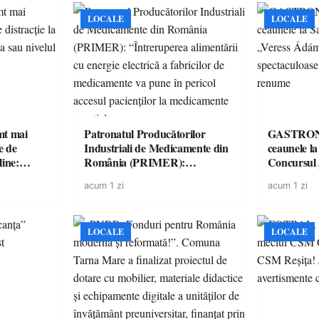
LOCALE
LOCALE
imt mai
Patronatul Producătorilor
GASTRONOMIE 
e de
Industriali de Medicamente din
ceaunele l
line:
România (PRIMER):
Concursul
lul RTP?
“Întreruperea alimentării cu
revine cu 
acum 1 zi
acum 1 zi
energie electrică a fabricilor de
spectaculoa
medicamente va pune în pericol
de renume
accesul pacienților la
medicamente esențiale
LOCALE
LOCALE