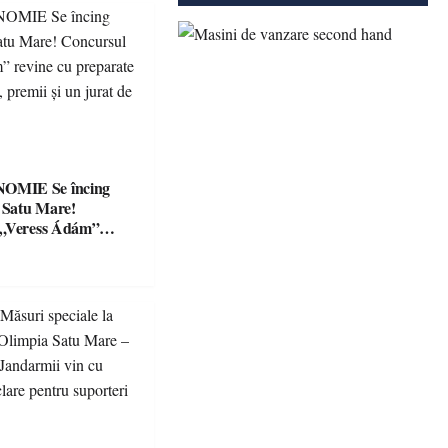
Se încing
a Satu Mare!
 „Veress Ádám”
preparate
se, premii și un jurat