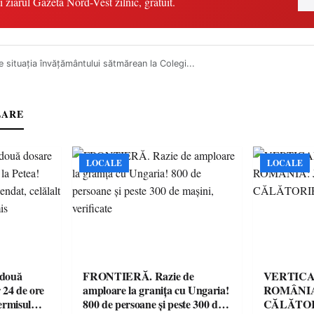
i ziarul Gazeta Nord-Vest zilnic, gratuit.
 situația învățământului sătmărean la Colegi...
LARE
LOCALE
LOCALE
 două
FRONTIERĂ. Razie de
VERTICA
 24 de ore
amploare la granița cu Ungaria!
ROMÂNIA
ermisul
800 de persoane și peste 300 de
CĂLĂTOR