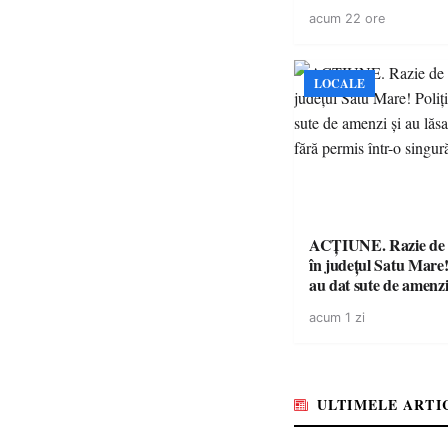
suspendat, celălalt nu
acum 22 ore
niciodată permis
LOCALE
ACȚIUNE. Razie de 
în județul Satu Mare! P
au dat sute de amenzi 
14 șoferi fără permis 
acum 1 zi
singură zi
ULTIMELE ARTI