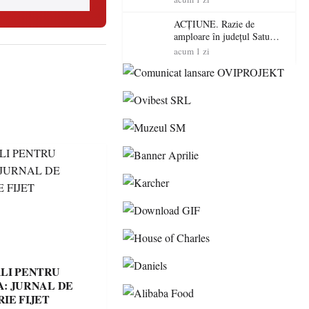
volatilitatea sau nivelul
RTP?
ACȚIUNE. Razie de
amploare în județul Satu
Mare! Polițiștii au dat sute
acum 1 zi
de amenzi și au lăsat 14
șoferi fără permis într-o
singură zi
LI PENTRU
: JURNAL DE
IE FIJET