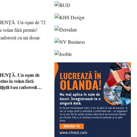
ENȚĂ. Un oșan de
prins la volan fără
țiștii l-au cadorosit
r penal