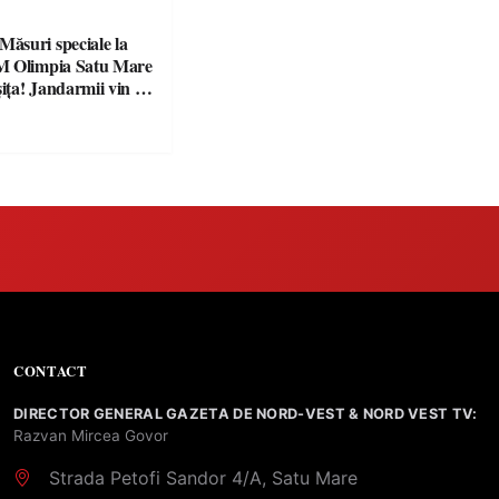
suri speciale la
M Olimpia Satu Mare
ța! Jandarmii vin cu
e clare pentru
CONTACT
DIRECTOR GENERAL GAZETA DE NORD-VEST & NORD VEST TV:
Razvan Mircea Govor
Strada Petofi Sandor 4/A, Satu Mare