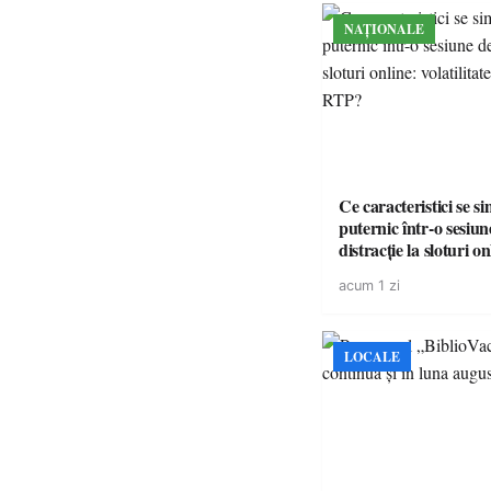
NAȚIONALE
Ce caracteristici se s
puternic într-o sesiun
distracție la sloturi on
volatilitatea sau nive
acum 1 zi
LOCALE