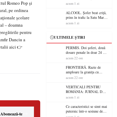
ectul Romeo Pop și
Mare! Polițiștii au dat sute
acum 1 zi
de amenzi și au lăsat 14
ural, pe ordinea
șoferi fără permis într-o
ALCOOL. Șofer beat criță,
singură zi
naționale școlare
prins în trafic la Satu Mare!
Alcoolemie uriașă
acum 1 zi
eral – doamna
descoperită de polițiști
regătirile pentru
ULTIMELE ȘTIRI
amfir Danciu a
talii aici 👉
PERMIS. Doi șoferi, două
dosare penale în doar 24 de
ore la Petea! Unul avea
acum 22 ore
permisul suspendat, celălalt
nu a avut niciodată permis
FRONTIERĂ. Razie de
amploare la granița cu
Ungaria! 800 de persoane și
acum 22 ore
peste 300 de mașini,
verificate
VERTICALI PENTRU
ROMÂNIA: JURNAL DE
CĂLĂTORIE FIJET
acum 1 zi
Ce caracteristici se simt mai
puternic într-o sesiune de
Abonează-te
distracție la sloturi online:
acum 1 zi