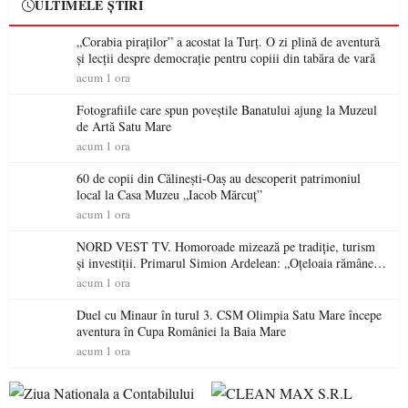
ULTIMELE ȘTIRI
„Corabia piraților” a acostat la Turț. O zi plină de aventură
și lecții despre democrație pentru copiii din tabăra de vară
acum 1 ora
Fotografiile care spun poveștile Banatului ajung la Muzeul
de Artă Satu Mare
acum 1 ora
60 de copii din Călinești-Oaș au descoperit patrimoniul
local la Casa Muzeu „Iacob Mărcuț”
acum 1 ora
NORD VEST TV. Homoroade mizează pe tradiție, turism
și investiții. Primarul Simion Ardelean: „Oțeloaia rămâne
un brand al Codrului”
acum 1 ora
Duel cu Minaur în turul 3. CSM Olimpia Satu Mare începe
aventura în Cupa României la Baia Mare
acum 1 ora