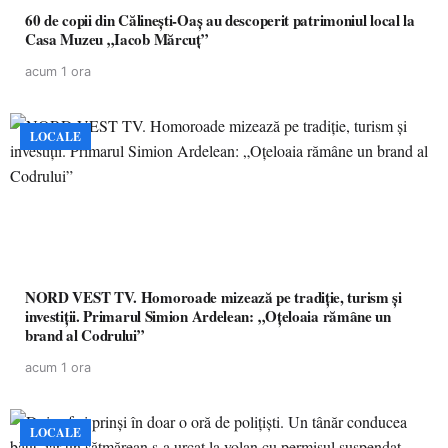
60 de copii din Călinești-Oaș au descoperit patrimoniul local la
Casa Muzeu „Iacob Mărcuț”
acum 1 ora
LOCALE
NORD VEST TV. Homoroade mizează pe tradiție, turism și
investiții. Primarul Simion Ardelean: „Oțeloaia rămâne un
brand al Codrului”
acum 1 ora
LOCALE