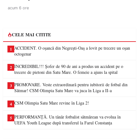
acum 6 ore
CELE MAI CITITE
ACCIDENT. O oșancă din Negrești-Oaș a lovit pe trecere un oșan
1
octogenar
INCREDIBIL!!! Șofer de 90 de ani a produs un accident pe o
2
trecere de pietoni din Satu Mare. O femeie a ajuns la spital
PROMOVARE. Veste extraordinară pentru iubitorii de fotbal din
3
Sătmar! CSM Olimpia Satu Mare va juca în Liga a II-a
CSM Olimpia Satu Mare revine în Liga 2!
4
PERFORMANȚĂ. Un tânăr fotbalist sătmărean va evolua în
5
UEFA Youth League după transferul la Farul Constanța