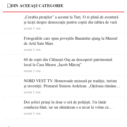
DIN ACEEAȘI CATEGORIE
„Corabia piraților” a acostat la Turț. O zi plină de aventură
și lecții despre democrație pentru copiii din tabăra de vară
acum 1 ora
Fotografiile care spun poveștile Banatului ajung la Muzeul
de Artă Satu Mare
acum 1 ora
60 de copii din Călinești-Oaș au descoperit patrimoniul
local la Casa Muzeu „Iacob Mărcuț”
acum 1 ora
NORD VEST TV. Homoroade mizează pe tradiție, turism
și investiții. Primarul Simion Ardelean: „Oțeloaia rămâne
un brand al Codrului”
acum 1 ora
Doi șoferi prinși în doar o oră de polițiști. Un tânăr
conducea băut, iar un sătmărean s-a urcat la volan cu
permisul suspendat
acum 1 ora