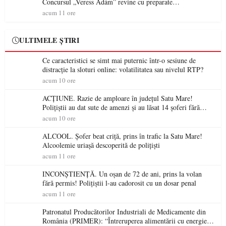
Concursul „Veress Ádám” revine cu preparate
spectaculoase, premii și un jurat de renume
acum 11 ore
ULTIMELE ȘTIRI
Ce caracteristici se simt mai puternic într-o sesiune de
distracție la sloturi online: volatilitatea sau nivelul RTP?
acum 10 ore
ACȚIUNE. Razie de amploare în județul Satu Mare!
Polițiștii au dat sute de amenzi și au lăsat 14 șoferi fără
permis într-o singură zi
acum 10 ore
ALCOOL. Șofer beat criță, prins în trafic la Satu Mare!
Alcoolemie uriașă descoperită de polițiști
acum 11 ore
INCONȘTIENȚĂ. Un oșan de 72 de ani, prins la volan
fără permis! Polițiștii l-au cadorosit cu un dosar penal
acum 11 ore
Patronatul Producătorilor Industriali de Medicamente din
România (PRIMER): “Întreruperea alimentării cu energie