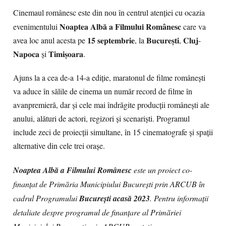
Cinemaul românesc este din nou în centrul atenției cu ocazia
Noaptea Albă a Filmului Românesc
evenimentului
care va
avea loc anul acesta pe 𝟏𝟓 𝐬𝐞𝐩𝐭𝐞𝐦𝐛𝐫𝐢𝐞, la 𝐁𝐮𝐜𝐮𝐫𝐞𝐬̦𝐭𝐢, 𝐂𝐥𝐮𝐣-
𝐍𝐚𝐩𝐨𝐜𝐚 și 𝐓𝐢𝐦𝐢𝐬̦𝐨𝐚𝐫𝐚.
Ajuns la a cea de-a 14-a ediție, maratonul de filme românești
va aduce în sălile de cinema un număr record de filme în
avanpremieră, dar și cele mai îndrăgite producții românești ale
anului, alături de actori, regizori și scenariști. Programul
include zeci de proiecții simultane, în 15 cinematografe și spații
alternative din cele trei orașe.
Noaptea Albă a Filmului Românesc
este un proiect co-
finanțat de Primăria Municipiului București prin ARCUB în
cadrul Programului
București acasă 2023
. Pentru informații
detaliate despre programul de finanțare al Primăriei