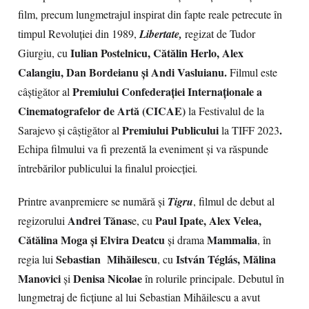
film, precum lungmetrajul inspirat din fapte reale petrecute în
timpul Revoluţiei din 1989,
Libertate,
regizat de Tudor
Iulian Postelnicu, Cătălin Herlo, Alex
Giurgiu, cu
Calangiu, Dan Bordeianu și Andi Vasluianu.
Filmul este
Premiului Confederației Internaționale a
câștigător al
Cinematografelor de Artă (CICAE)
la Festivalul de la
Premiului Publicului
.
Sarajevo
și câștigător al
la
TIFF 2023
Echipa filmului va fi prezentă la eveniment și va răspunde
întrebărilor publicului la finalul proiecției
.
Printre avanpremiere se numără și
Tigru
, filmul de debut al
Andrei Tănas
Paul Ipate, Alex Velea,
regizorului
e, cu
Cătălina Moga și Elvira Deatcu
Mammalia
și drama
, în
Sebastian Mihăilescu
István Téglás, Mălina
regia lui
, cu
Manovici
Denisa Nicolae
și
în rolurile principale. Debutul în
lungmetraj de ficțiune al lui Sebastian Mihăilescu a avut