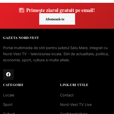
Primește ziarul gratuit pe email!
Abonează-te
GAZETA NORD-VEST
Portal multimedia de stiri pentru judetul Satu Mare, integrat cu
Nord-Vest TV - televiziunea locala. Stiri de actualitate, politica,
economie, sport, cultura si multe altele.
CATEGORII
LINK-URI UTILE
Locale
Contact
Sport
Nord-Vest TV Live
Cultură
Confidentialitate