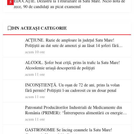
EDUCAȚIE. Dezastru la Titluraziare în Satu Mare. Nicio notă de
5
zece, 90 de candidați au picat examenul
DIN ACEEAȘI CATEGORIE
ACȚIUNE. Razie de amploare în județul Satu Mare!
Polițiștii au dat sute de amenzi și au lăsat 14 șoferi fără
permis într-o singură zi
acum 10 ore
ALCOOL. Șofer beat criță, prins în trafic la Satu Mare!
Alcoolemie uriașă descoperită de polițiști
acum 11 ore
INCONȘTIENȚĂ. Un oșan de 72 de ani, prins la volan
fără permis! Polițiștii l-au cadorosit cu un dosar penal
acum 11 ore
Patronatul Producătorilor Industriali de Medicamente din
România (PRIMER): “Întreruperea alimentării cu energie
electrică a fabricilor de medicamente va pune în pericol
acum 11 ore
accesul pacienților la medicamente esențiale
GASTRONOMIE Se încing ceaunele la Satu Mare!