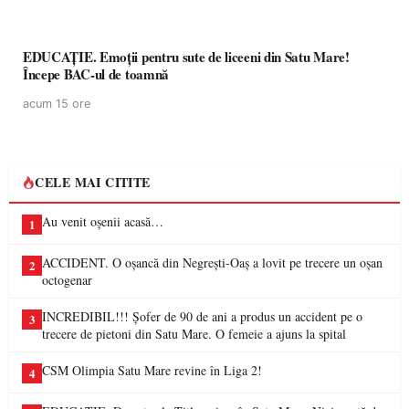
EDUCAȚIE. Emoții pentru sute de liceeni din Satu Mare!
Începe BAC-ul de toamnă
acum 15 ore
CELE MAI CITITE
Au venit oșenii acasă…
1
ACCIDENT. O oșancă din Negrești-Oaș a lovit pe trecere un oșan
2
octogenar
INCREDIBIL!!! Șofer de 90 de ani a produs un accident pe o
3
trecere de pietoni din Satu Mare. O femeie a ajuns la spital
CSM Olimpia Satu Mare revine în Liga 2!
4