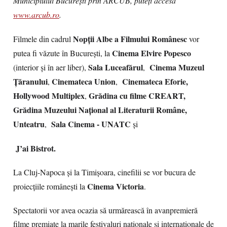
Municipiului București prin ARCUB, puteți accesa
www.arcub.ro
.
Nopții Albe a Filmului Românesc
Filmele din cadrul
vor
Cinema Elvire Popesco
putea fi văzute în București, la
Sala Luceafărul
Cinema Muzeul
(interior și în aer liber),
,
Țăranului
Cinemateca Union
Cinemateca Eforie,
,
,
Hollywood Multiplex
Grădina cu filme CREART,
,
Grădina Muzeului Național al Literaturii Române,
Unteatru
Sala Cinema - UNATC
,
și
J’ai Bistrot.
La Cluj-Napoca și la Timișoara, cinefilii se vor bucura de
Cinema Victoria
proiecțiile românești la
.
Spectatorii vor avea ocazia să urmărească în avanpremieră
filme premiate la marile festivaluri naționale și internaționale de