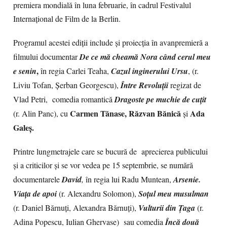
premiera mondială în luna februarie, în cadrul Festivalul
Internațional de Film de la Berlin
.
Programul acestei ediții include și proiecția în avanpremieră a
filmului documentar
De ce mă cheamă Nora când cerul meu
,
e senin
în regia Carlei Teaha,
Cazul inginerului Ursu
, (r.
Liviu Tofan, Șerban Georgescu
),
Între Revoluții
regizat de
Vlad Petri, comedia romantică
Dragoste pe muchie de cuțit
Carmen Tănase, Răzvan Bănică
Ada
(r. Alin Panc), cu
și
Galeș.
Printre lungmetrajele care se bucură de aprecierea publicului
și a criticilor și se vor vedea pe 15 septembrie, se numără
documentarele
David
,
în regia lui Radu Muntean,
Arsenie.
Viața de apoi
(r. Alexandru Solomon),
Soțul meu musulman
(r. Daniel Bărnuți, Alexandra Bărnuți),
Vulturii din Țaga
(r.
Adina Popescu, Iulian Ghervase) sau comedia
Încă două