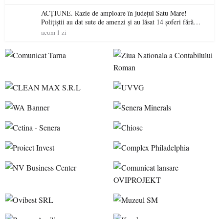
ACȚIUNE. Razie de amploare în județul Satu Mare!
Polițiștii au dat sute de amenzi și au lăsat 14 șoferi fără
permis într-o singură zi
acum 1 zi