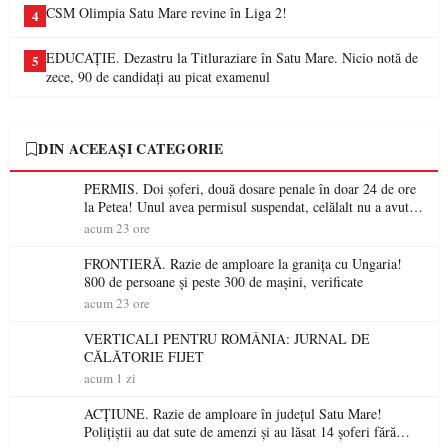
CSM Olimpia Satu Mare revine în Liga 2!
4
EDUCAȚIE. Dezastru la Titluraziare în Satu Mare. Nicio notă de
5
zece, 90 de candidați au picat examenul
DIN ACEEAȘI CATEGORIE
PERMIS. Doi șoferi, două dosare penale în doar 24 de ore
la Petea! Unul avea permisul suspendat, celălalt nu a avut
niciodată permis
acum 23 ore
FRONTIERĂ. Razie de amploare la granița cu Ungaria!
800 de persoane și peste 300 de mașini, verificate
acum 23 ore
VERTICALI PENTRU ROMÂNIA: JURNAL DE
CĂLĂTORIE FIJET
acum 1 zi
ACȚIUNE. Razie de amploare în județul Satu Mare!
Polițiștii au dat sute de amenzi și au lăsat 14 șoferi fără