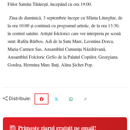
Fiilor
Satului
Tătăreşti
,
începând
cu
ora
19:00.
Ziua
de
duminică
, 3
septembrie
începe
cu
Sfânta Liturghie
, de
la
ora
10:00
şi
continuă
cu
programul artistic
, de la
ora
13:30,
în
centrul
satului
.
Artiștii folclorici
care
vor
interpreta
pe
scenă
sunt
:
Rafila Bărbos
,
Adi
de la
Satu
Mare,
Leontina
Dorca
,
Maria Carmen
Sas
,
Ansamblul
Cununiţa
Năzdră
vană
,
Ansamblul
Folcloric
GeSo
de la
Palatul
Copiilor
, Georgiana
Gordea
,
Hermin
a
Marc
Iluţi
,
Alina
Şichet Pop.
Distribuie:
Primește ziarul gratuit pe email!