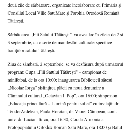
două
zile
de
sărbătoare
,
organizate
în
colaborare
cu
Primăria
și
Consiliul
Local
Viile
Satu
Mare
și
Parohia
Ortodoxă
Română
Tătărești
.
Sărbătoarea
,
,
Fiii
Satului
Tătărești
’’
va
avea
loc
în zilele
de 2
și
3
septembrie
, cu o
serie
de
manifestări culturale
specifice
tradițiilor
satului
Tătărești
.
Ziua
de
sâmbătă
, 2
septembrie
,
se
va
desfășura după
următorul
program
:
Cupa
,
,
Fiii
Satului
Tătăreşti
’’
–
campionat
de
minifotbal
, de la
ora
10:00;
inaugurarea
Bibliotecii
săteşti
„
Nicolae
Iorga
”
şi
sfinţirea
plăcii
cu
noua
denumire
a
Căminului
cultural „Octavian I. Pop”,
ora
16:00;
simpozion
„
Educaţia
prin
c
ultură
–
Lumină
pentru
suflet
” cu
invitaţi
i
:
dr.
Teodor
Ardelean
, Paula
Horotan
, dr.
Viorel
Câmpea
n
, conf.
univ.
dr. Lucian
Turcu
,
ora
16:30;
Corala
Armonia
a
Protopopiatului
Ortodox
Român
Satu
Mare
,
ora
18:00
și
Balul