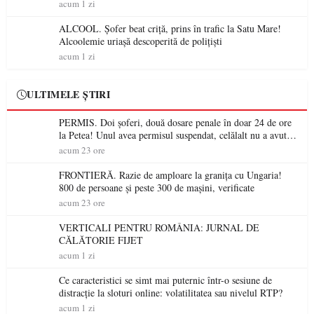
permis într-o singură zi
acum 1 zi
ALCOOL. Șofer beat criță, prins în trafic la Satu Mare!
Alcoolemie uriașă descoperită de polițiști
acum 1 zi
ULTIMELE ȘTIRI
PERMIS. Doi șoferi, două dosare penale în doar 24 de ore
la Petea! Unul avea permisul suspendat, celălalt nu a avut
niciodată permis
acum 23 ore
FRONTIERĂ. Razie de amploare la granița cu Ungaria!
800 de persoane și peste 300 de mașini, verificate
acum 23 ore
VERTICALI PENTRU ROMÂNIA: JURNAL DE
CĂLĂTORIE FIJET
acum 1 zi
Ce caracteristici se simt mai puternic într-o sesiune de
distracție la sloturi online: volatilitatea sau nivelul RTP?
acum 1 zi