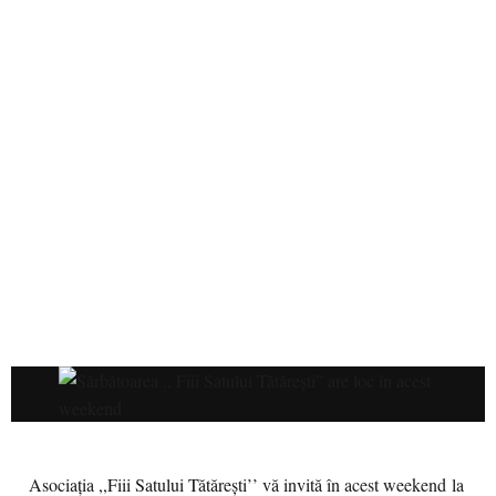
Asociația
,
,
Fiii
Satului
Tătărești
’’
vă
invită
în
acest weekend
la