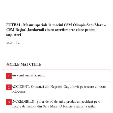
FOTBAL. Măsuri speciale la meciul CSM Olimpia Satu Mare –
CSM Reșița! Jandarmii vin cu avertismente clare pentru
suporteri
acum 1 zi
CELE MAI CITITE
Au venit oșenii acasă…
1
ACCIDENT. O oșancă din Negrești-Oaș a lovit pe trecere un oșan
2
octogenar
INCREDIBIL!!! Șofer de 90 de ani a produs un accident pe o
3
trecere de pietoni din Satu Mare. O femeie a ajuns la spital