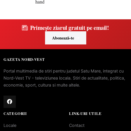
Primește ziarul gratuit pe email!
Abonează-te
GAZETA NORD-VEST
Portal multimedia de stiri pentru judetul Satu Mare, integrat cu
Nord-Vest TV - televiziunea locala. Stiri de actualitate, politica,
economie, sport, cultura si multe altele.
CATEGORII
LINK-URI UTILE
Locale
Contact