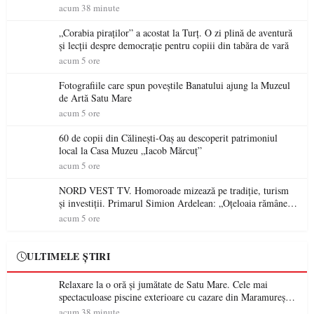
ideale pentru o escapadă de vară
acum 38 minute
„Corabia piraților” a acostat la Turț. O zi plină de aventură
și lecții despre democrație pentru copiii din tabăra de vară
acum 5 ore
Fotografiile care spun poveștile Banatului ajung la Muzeul
de Artă Satu Mare
acum 5 ore
60 de copii din Călinești-Oaș au descoperit patrimoniul
local la Casa Muzeu „Iacob Mărcuț”
acum 5 ore
NORD VEST TV. Homoroade mizează pe tradiție, turism
și investiții. Primarul Simion Ardelean: „Oțeloaia rămâne
un brand al Codrului”
acum 5 ore
ULTIMELE ȘTIRI
Relaxare la o oră și jumătate de Satu Mare. Cele mai
spectaculoase piscine exterioare cu cazare din Maramureș,
ideale pentru o escapadă de vară
acum 38 minute