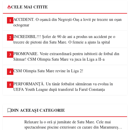
CELE MAI CITITE
ACCIDENT. O oșancă din Negrești-Oaș a lovit pe trecere un oșan
1
octogenar
INCREDIBIL!!! Șofer de 90 de ani a produs un accident pe o
2
trecere de pietoni din Satu Mare. O femeie a ajuns la spital
PROMOVARE. Veste extraordinară pentru iubitorii de fotbal din
3
Sătmar! CSM Olimpia Satu Mare va juca în Liga a II-a
CSM Olimpia Satu Mare revine în Liga 2!
4
PERFORMANȚĂ. Un tânăr fotbalist sătmărean va evolua în
5
UEFA Youth League după transferul la Farul Constanța
DIN ACEEAȘI CATEGORIE
Relaxare la o oră și jumătate de Satu Mare. Cele mai
spectaculoase piscine exterioare cu cazare din Maramureș,