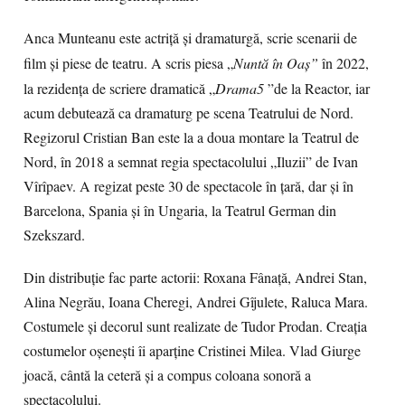
Anca Munteanu este actriță și dramaturgă, scrie scenarii de
film și piese de teatru.
A scris piesa „
Nuntă în Oaș”
în 2022,
la rezidența de scriere dramatică „
Drama5
”de la Reactor, iar
acum debutează ca dramaturg pe scena Teatrului de Nord.
Regizorul Cristian Ban este la a doua montare la Teatrul de
Nord, în
2018 a semnat regia spectacolului „Iluzii” de Ivan
Vîrîpaev. A regizat peste 30 de spectacole în ţară, dar şi în
Barcelona, Spania şi în Ungaria, la Teatrul German din
Szekszard.
Din distribuție fac parte actorii: Roxana Fânață, Andrei Stan,
Alina Negrău, Ioana Cheregi, Andrei Gîjulete, Raluca Mara.
Costumele și decorul sunt realizate de Tudor Prodan. Creația
costumelor oșenești îi aparține Cristinei Milea. Vlad Giurge
joacă, cântă la ceteră și a compus coloana sonoră a
spectacolului.