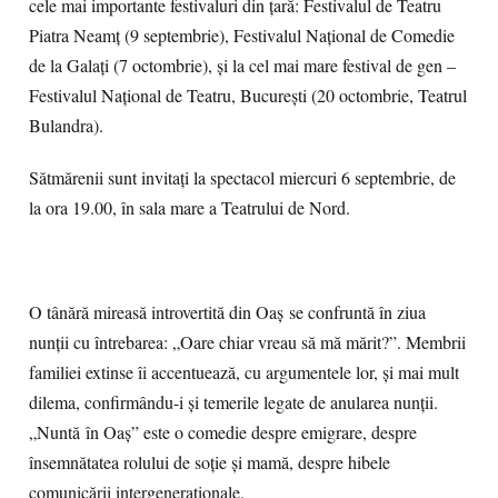
cele mai importante festivaluri din țară: Festivalul de Teatru
Piatra Neamț (9 septembrie), Festivalul Național de Comedie
de la Galați (7 octombrie), și la cel mai mare festival de gen –
Festivalul Național de Teatru, București (20 octombrie, Teatrul
Bulandra).
Sătmărenii sunt invitați la spectacol miercuri 6 septembrie, de
la ora 19.00, în sala mare a Teatrului de Nord.
O tânără mireasă introvertită din Oaș se confruntă în ziua
nunții cu întrebarea: „Oare chiar vreau să mă mărit?”. Membrii
familiei extinse îi accentuează, cu argumentele lor, și mai mult
dilema, confirmându-i și temerile legate de anularea nunții.
„Nuntă în Oaș” este o comedie despre emigrare, despre
însemnătatea rolului de soție și mamă, despre hibele
comunicării intergeneraționale.