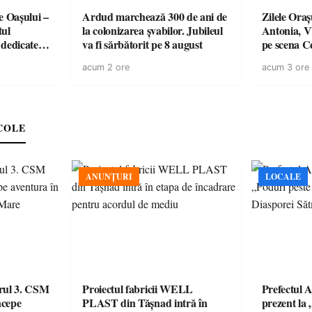
e Oașului –
Ardud marchează 300 de ani de
Zilele Ora
tul
la colonizarea șvabilor. Jubileul
Antonia, 
e dedicate
va fi sărbătorit pe 8 august
pe scena C
omunității
este liberă
acum 2 ore
acum 3 ore
COLE
ANUNȚURI
LOCALE
urul 3. CSM
Proiectul fabricii WELL
Prefectul A
ncepe
PLAST din Tășnad intră în
prezent la 