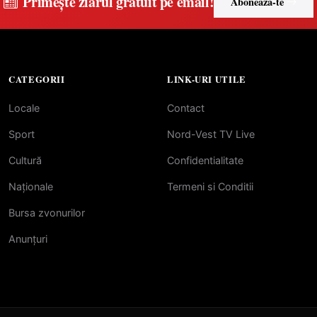
Primește ziarul gratuit pe email!
Abonează-te
CATEGORII
LINK-URI UTILE
Locale
Contact
Sport
Nord-Vest TV Live
Cultură
Confidentialitate
Naționale
Termeni si Conditii
Bursa zvonurilor
Anunțuri