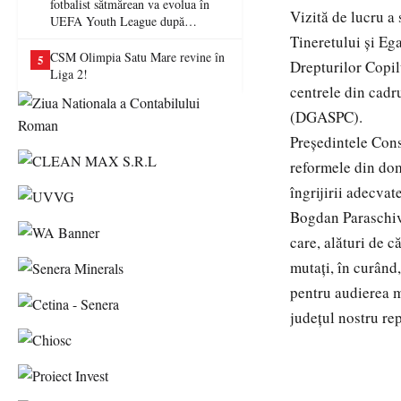
fotbalist sătmărean va evolua în
Vizită de lucru a
UEFA Youth League după
transferul la Farul Constanța
Tineretului și Ega
CSM Olimpia Satu Mare revine în
5
Drepturilor Copil
Liga 2!
centrele din cadr
(DGASPC).
Președintele Cons
reformele din dom
îngrijirii adecvate
Bogdan Paraschiv 
care, alături de 
mutați, în curând
pentru audierea mi
județul nostru re