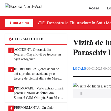
Acasă
Lo
EDUCAȚIE. Dezastru la Titluraziare în Satu Mar
BREAKING
Vizită de l
CELE MAI CITITE
Paraschiv 
ACCIDENT. O oșancă din
1
Negrești-Oaș a lovit pe trecere un
oșan octogenar
LOCALE
30.08.2023 00:0
•
INCREDIBIL!!! Șofer de 90 de
2
ani a produs un accident pe o
trecere de pietoni din Satu Mare. O
femeie a ajuns la spital
PROMOVARE. Veste extraordinară
3
pentru iubitorii de fotbal din
||||
Sătmar! CSM Olimpia Satu Mare
va juca în Liga a II-a
PERFORMANȚĂ. Un tânăr
4