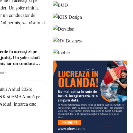
nte în aceeași zi pe
n județ. Un șofer rănit
eni, iar un conducător
t și fără permis, s-a
nute
a Bixad