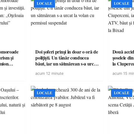
LOCALE
LOCALE
omoroade
Doi șoferi prinși în doar o oră de
Două accide
urism și
polițiști. Un tânăr conducea
șoselele di
băut, iar un sătmărean s-a urcat
la Ciuperc
 rămâne un
la volan cu permisul suspendat
de ATV, bău
acum 12 minute
acum 15 mi
răsturnat l
LOCALE
LOCALE