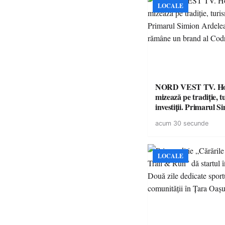
LOCALE
NORD VEST TV. H
mizează pe tradiție, t
investiții. Primarul Simion
Ardelean: „Oțeloaia
acum 30 secunde
brand al Codrului”
LOCALE