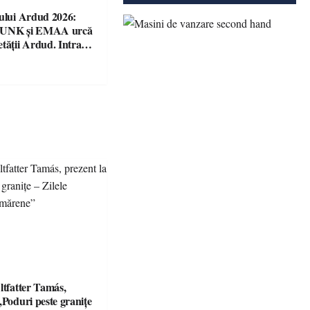
șului Ardud 2026:
VUNK și EMAA urcă
etății Ardud. Intrarea
ltfatter Tamás,
„Poduri peste granițe