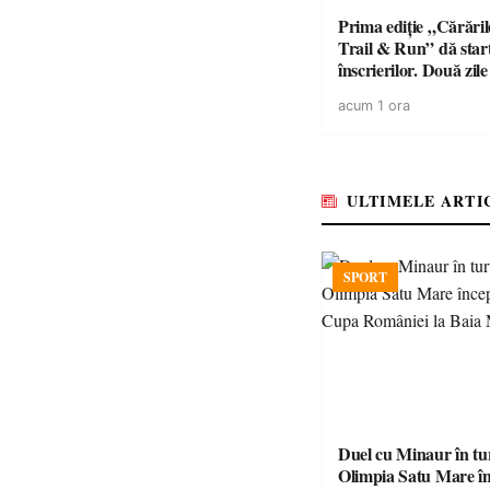
Prima ediție „Cărăril
Trail & Run” dă star
înscrierilor. Două zil
sportului, naturii și c
acum 1 ora
în Țara Oașului
ULTIMELE ARTI
SPORT
Duel cu Minaur în t
Olimpia Satu Mare î