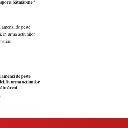
iasporei Sătmărene”
i amenzi de peste
lei, în urma acțiunilor
 sătmăreni
e