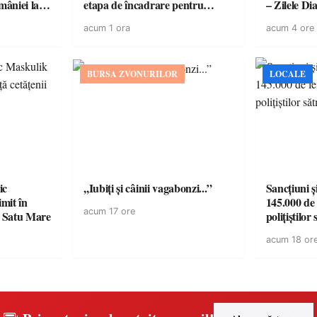
âniei la
etapa de încadrare pentru
– Zilele D
acordul de mediu
acum 1 ora
acum 4 ore
BURSA ZVONURILOR
LOCALE
ic
,,Iubiți și câinii vagabonzi...”
Sancțiuni ș
mit în
145.000 de 
acum 17 ore
n Satu Mare
polițiștilor
acum 18 or