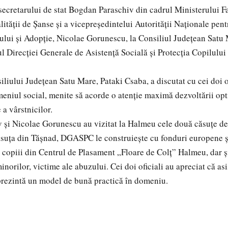
 secretarului de stat Bogdan Paraschiv din cadrul Ministerului Fa
lității de Șanse și a vicepreședintelui Autorității Naționale pent
ului și Adopție, Nicolae Gorunescu, la Consiliul Județean Satu 
ul Direcției Generale de Asistență Socială și Protecția Copilulu
iliului Județean Satu Mare, Pataki Csaba, a discutat cu cei doi o
eniul social, menite să acorde o atenție maximă dezvoltării opti
 a vârstnicilor.
și Nicolae Gorunescu au vizitat la Halmeu cele două căsuțe de 
căsuța din Tășnad, DGASPC le construiește cu fonduri europene și
, copiii din Centrul de Plasament „Floare de Colț” Halmeu, dar 
norilor, victime ale abuzului. Cei doi oficiali au apreciat că asi
prezintă un model de bună practică în domeniu.