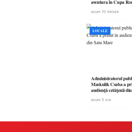
aventura în Cupa Rom
Baia Mare
acum 10 minute
LOCALE
Administratorul publ
Maskulik Csaba a pri
audiență cetățenii di
acum 5 ore