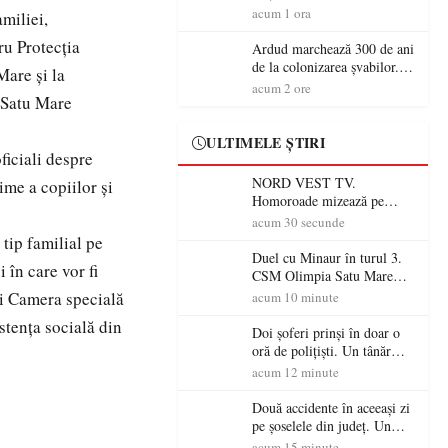
startul înscrierilor. Două zile
acum 1 ora
miliei,
dedicate sportului, naturii și
ru Protecția
comunității în Țara Oașului
Ardud marchează 300 de ani
de la colonizarea șvabilor.
Mare și la
Jubileul va fi sărbătorit pe 8
acum 2 ore
i Satu Mare
august
ULTIMELE ȘTIRI
ficiali despre
NORD VEST TV.
me a copiilor și
Homoroade mizează pe
tradiție, turism și investiții.
acum 30 secunde
Primarul Simion Ardelean:
tip familial pe
„Oțeloaia rămâne un brand
Duel cu Minaur în turul 3.
 în care vor fi
al Codrului”
CSM Olimpia Satu Mare
începe aventura în Cupa
și Camera specială
acum 10 minute
României la Baia Mare
stența socială din
Doi șoferi prinși în doar o
oră de polițiști. Un tânăr
conducea băut, iar un
acum 12 minute
sătmărean s-a urcat la volan
cu permisul suspendat
Două accidente în aceeași zi
pe șoselele din județ. Un
șofer rănit la Ciuperceni, iar
acum 15 minute