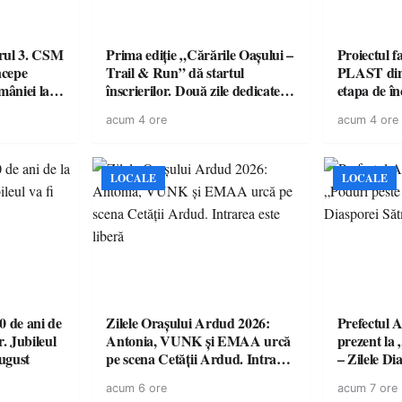
urul 3. CSM
Prima ediție „Cărările Oașului –
Proiectul 
ncepe
Trail & Run” dă startul
PLAST din 
âniei la
înscrierilor. Două zile dedicate
etapa de î
sportului, naturii și comunității
acordul de
acum 4 ore
acum 4 ore
în Țara Oașului
LOCALE
LOCALE
 de ani de
Zilele Orașului Ardud 2026:
Prefectul A
r. Jubileul
Antonia, VUNK și EMAA urcă
prezent la 
august
pe scena Cetății Ardud. Intrarea
– Zilele D
este liberă
acum 6 ore
acum 7 ore