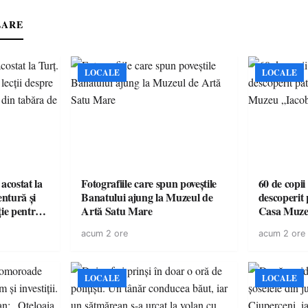
LARE
LOCALE
LOCALE
acostat la
Fotografiile care spun poveștile
60 de copii
entură și
Banatului ajung la Muzeul de
descoperit 
ție pentru
Artă Satu Mare
Casa Muze
vară
acum 2 ore
acum 2 ore
LOCALE
LOCALE