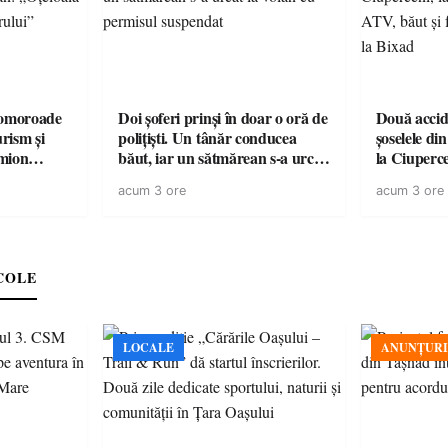
omoroade
Doi șoferi prinși în doar o oră de
Două accide
urism și
polițiști. Un tânăr conducea
șoselele di
băut, iar un sătmărean s-a urcat
la Ciuperc
 rămâne un
la volan cu permisul suspendat
de ATV, bău
acum 3 ore
acum 3 ore
răsturnat l
COLE
LOCALE
ANUNȚURI