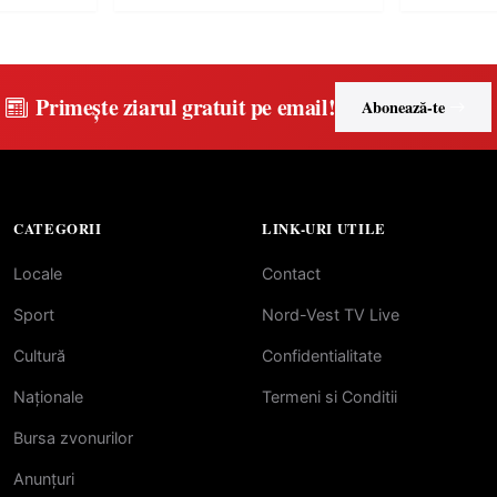
Primește ziarul gratuit pe email!
Abonează-te
CATEGORII
LINK-URI UTILE
Locale
Contact
Sport
Nord-Vest TV Live
Cultură
Confidentialitate
Naționale
Termeni si Conditii
Bursa zvonurilor
Anunțuri