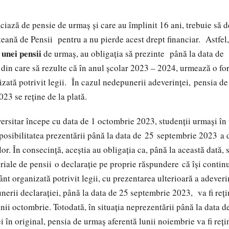
iciază de pensie de urmaș și care au împlinit 16 ani, trebuie să 
teană de Pensii pentru a nu pierde acest drept financiar. Astfel
i unei pensii
de urmaş, au obligația să prezinte până la data d
din care să rezulte că în anul școlar 2023 – 2024, urmează o f
ată potrivit legii.
În cazul nedepunerii adeverinței, pensia de
23 se reține de la plată.
versitar începe cu data de 1 octombrie 2023, studenții urmași în 
mposibilitatea prezentării până la data de 25 septembrie 2023 a 
lor. În consecință, aceștia au obligația ca, până la această dată,
oriale de pensii o declarație pe proprie răspundere că își continu
t organizată potrivit legii, cu prezentarea ulterioară a adeverin
unerii declarației, până la data de 25 septembrie 2023, va fi reț
unii octombrie. Totodată, în situația neprezentării până la data 
 în original, pensia de urmaș aferentă lunii noiembrie va fi rețin