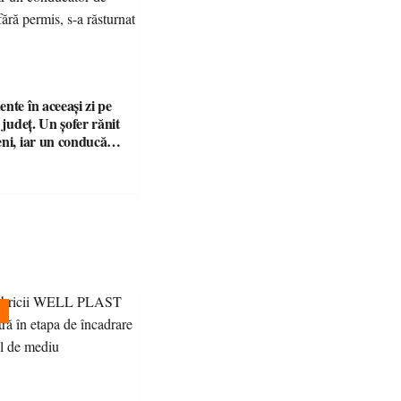
nte în aceeași zi pe
n județ. Un șofer rănit
eni, iar un conducător
t și fără permis, s-a
a Bixad