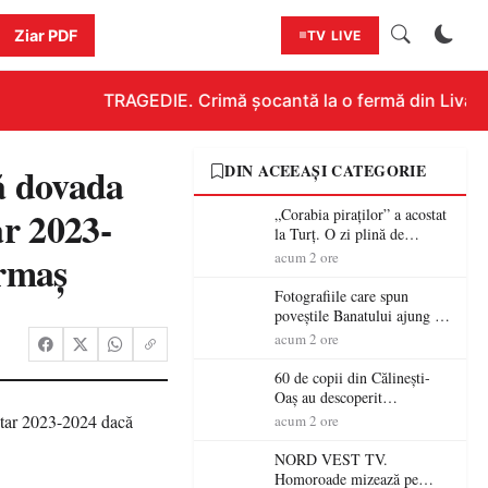
Ziar PDF
TV LIVE
TRAGEDIE. Crimă șocantă la o fermă din Livada!!!
că dovada
DIN ACEEAȘI CATEGORIE
ar 2023-
„Corabia piraților” a acostat
la Turț. O zi plină de
aventură și lecții despre
urmaș
acum 2 ore
democrație pentru copiii din
tabăra de vară
Fotografiile care spun
poveștile Banatului ajung la
Muzeul de Artă Satu Mare
acum 2 ore
60 de copii din Călinești-
Oaș au descoperit
patrimoniul local la Casa
acum 2 ore
Muzeu „Iacob Mărcuț”
NORD VEST TV.
Homoroade mizează pe