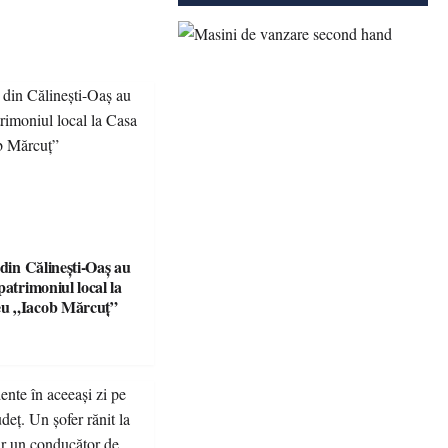
 din Călinești-Oaș au
patrimoniul local la
u „Iacob Mărcuț”