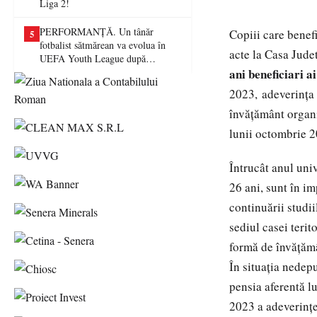
Liga 2!
PERFORMANȚĂ. Un tânăr
Copiii care benef
5
fotbalist sătmărean va evolua în
acte la Casa Jude
UEFA Youth League după
transferul la Farul Constanța
ani beneficiari a
2023, adeverința 
învățământ organiz
lunii octombrie 20
Întrucât anul uni
26 ani, sunt în i
continuării studii
sediul casei terit
formă de învăţămân
În situația nedep
pensia aferentă l
2023 a adeverinței