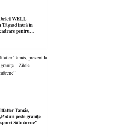
fabricii WELL
Tășnad intră în
ncadrare pentru
 mediu
ltfatter Tamás,
„Poduri peste granițe
iasporei Sătmărene”