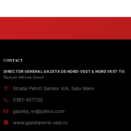
CONTACT
DIRECTOR GENERAL GAZETA DE NORD-VEST & NORD VEST TV:
Razvan Mircea Govor
Strada Petofi Sandor 4/A, Satu Mare
0361-407733
gazeta_nv@yahoo.com
www.gazetanord-vest.ro