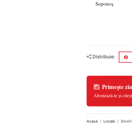
Soponoș.
Distribuie:
Primește zia
Abonează-te și citeșt
Acasa
Locale
Benefi