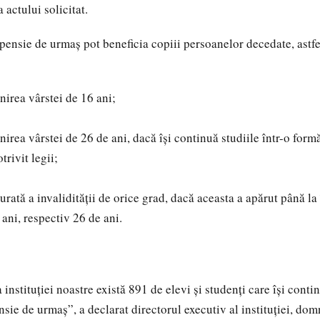
actului solicitat.
nsie de urmaș pot beneficia copiii persoanelor decedate, astfe
nirea vârstei de 16 ani;
nirea vârstei de 26 de ani, dacă își continuă studiile într-o for
trivit legii;
urată a invalidității de orice grad, dacă aceasta a apărut până la
 ani, respectiv 26 de ani.
a instituției noastre există 891 de elevi și studenți care își contin
sie de urmaș”, a declarat directorul executiv al instituției, dom