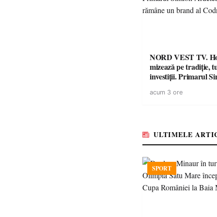
NORD VEST TV. H
mizează pe tradiție, t
investiții. Primarul Simion
Ardelean: „Oțeloaia
acum 3 ore
brand al Codrului”
ULTIMELE ARTI
SPORT