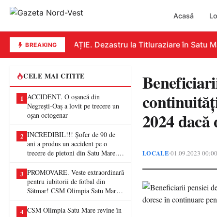
Acasă
Lo
EDUCAȚIE. Dezastru la Titluraziare în Satu Mar
BREAKING
Beneficiari
CELE MAI CITITE
continuităț
ACCIDENT. O oșancă din
1
Negrești-Oaș a lovit pe trecere un
2024 dacă 
oșan octogenar
INCREDIBIL!!! Șofer de 90 de
2
ani a produs un accident pe o
trecere de pietoni din Satu Mare. O
LOCALE
01.09.2023 00:0
•
femeie a ajuns la spital
PROMOVARE. Veste extraordinară
3
pentru iubitorii de fotbal din
Sătmar! CSM Olimpia Satu Mare
va juca în Liga a II-a
CSM Olimpia Satu Mare revine în
4