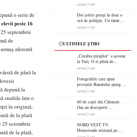
tradiție, turism și investiții.
acum 3 ore
Primarul Simion Ardelean:
„Oțeloaia rămâne un brand
depună o serie de
Doi șoferi prinși în doar o
al Codrului”
oră de polițiști. Un tânăr
elevii peste 16
,
conducea băut, iar un
acum 3 ore
e 25 septembrie
sătmărean s-a urcat la volan
cu permisul suspendat
ormă de
ULTIMELE ȘTIRI
 urmaș aferentă
„Corabia piraților” a acostat
la Turț. O zi plină de
aventură și lecții despre
acum 2 ore
vârstă de până la
democrație pentru copiii din
tabăra de vară
Fotografiile care spun
dovezii
poveștile Banatului ajung la
 să depună la
Muzeul de Artă Satu Mare
acum 2 ore
ă studiile într-o
60 de copii din Călinești-
.
ței în original
Oaș au descoperit
patrimoniul local la Casa
acum 2 ore
inută de la plată
Muzeu „Iacob Mărcuț”
de 25 octombrie
NORD VEST TV.
Homoroade mizează pe
ută de la plată,
tradiție, turism și investiții.
acum 3 ore