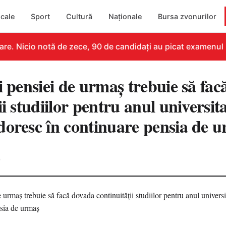
cale
Sport
Cultură
Naționale
Bursa zvonurilor
e. Nicio notă de zece, 90 de candidați au picat examenul
i pensiei de urmaș trebuie să fa
ii studiilor pentru anul universit
doresc în continuare pensia de 
0