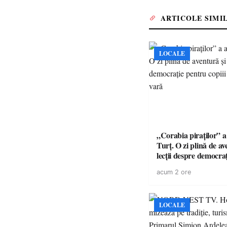
ARTICOLE SIMI
LOCALE
„Corabia piraților” a 
Turț. O zi plină de av
lecții despre democra
copiii din tabăra de 
acum 2 ore
LOCALE