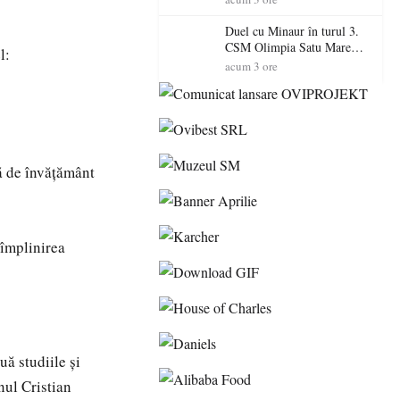
Primarul Simion Ardelean:
„Oțeloaia rămâne un brand
Duel cu Minaur în turul 3.
al Codrului”
CSM Olimpia Satu Mare
l:
începe aventura în Cupa
acum 3 ore
României la Baia Mare
mă de învățământ
 împlinirea
uă studiile și
nul Cristian