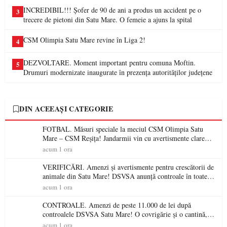
INCREDIBIL!!! Șofer de 90 de ani a produs un accident pe o
3
trecere de pietoni din Satu Mare. O femeie a ajuns la spital
CSM Olimpia Satu Mare revine în Liga 2!
4
DEZVOLTARE. Moment important pentru comuna Moftin.
5
Drumuri modernizate inaugurate în prezența autorităților județene
DIN ACEEAȘI CATEGORIE
FOTBAL. Măsuri speciale la meciul CSM Olimpia Satu
Mare – CSM Reșița! Jandarmii vin cu avertismente clare
pentru suporteri
acum 1 ora
VERIFICĂRI. Amenzi și avertismente pentru crescătorii de
animale din Satu Mare! DSVSA anunță controale în toate
gospodăriile și face apel la respectarea legii
acum 1 ora
CONTROALE. Amenzi de peste 11.000 de lei după
controalele DSVSA Satu Mare! O covrigărie și o cantină,
sancționate pentru nereguli
acum 1 ora