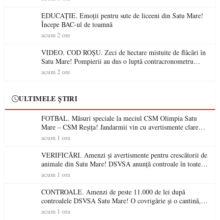
EDUCAȚIE. Emoții pentru sute de liceeni din Satu Mare!
Începe BAC-ul de toamnă
acum 2 ore
VIDEO. COD ROȘU. Zeci de hectare mistuite de flăcări în
Satu Mare! Pompierii au dus o luptă contracronometru
pentru a salva o pădure de la dezastru
acum 2 ore
ULTIMELE ȘTIRI
FOTBAL. Măsuri speciale la meciul CSM Olimpia Satu
Mare – CSM Reșița! Jandarmii vin cu avertismente clare
pentru suporteri
acum 1 ora
VERIFICĂRI. Amenzi și avertismente pentru crescătorii de
animale din Satu Mare! DSVSA anunță controale în toate
gospodăriile și face apel la respectarea legii
acum 1 ora
CONTROALE. Amenzi de peste 11.000 de lei după
controalele DSVSA Satu Mare! O covrigărie și o cantină,
sancționate pentru nereguli
acum 1 ora