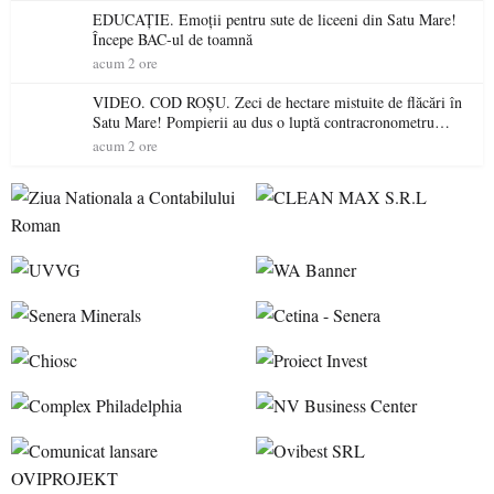
EDUCAȚIE. Emoții pentru sute de liceeni din Satu Mare!
Începe BAC-ul de toamnă
acum 2 ore
VIDEO. COD ROȘU. Zeci de hectare mistuite de flăcări în
Satu Mare! Pompierii au dus o luptă contracronometru
pentru a salva o pădure de la dezastru
acum 2 ore