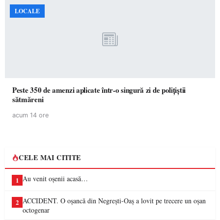
LOCALE
Peste 350 de amenzi aplicate într-o singură zi de polițiștii
sătmăreni
acum 14 ore
CELE MAI CITITE
Au venit oșenii acasă…
1
ACCIDENT. O oșancă din Negrești-Oaș a lovit pe trecere un oșan
2
octogenar