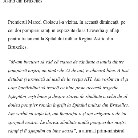
Premierul Marcel Ciolacu i-a vizitat, în această dimineață, pe
cei doi pompieri răniți în exploziile de la Crevedia și aflați
pentru tratament la Spitalului militar Regina Astrid din
Bruxelles.
”M-am bucurat să văd că starea de sănătate a unuia dintre
pompierii noștri, un tânăr de 22 de ani, evoluează bine. A fost
detubat și urmează să iasă de la secția ATI. Am vorbit cu el și
l-am îmbărbătat să treacă cu bine peste această tragedie.
Așteptăm vești bune și despre starea de sănătate a celui de-al
doilea pompier român îngrijit la Spitalul militar din Bruxelles.
Am vorbit cu soția lui, am încurajat-o și am asigurat-o de tot
sprijinul nostru. Le doresc sănătate multă pompierilor noștri
răniți și îi așteptăm cu bine acasă”,
a afirmat prim-ministrul.