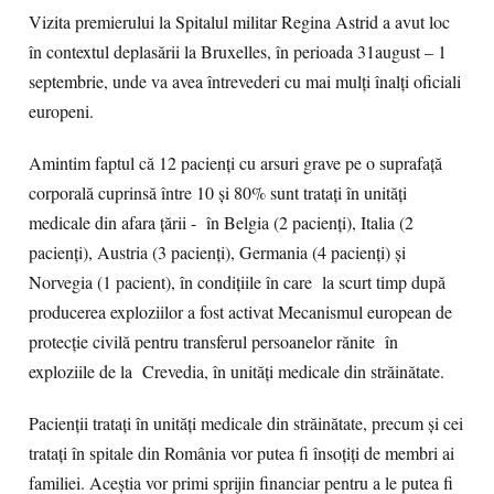
Vizita premierului la Spitalul militar Regina Astrid a avut loc
în contextul deplasării la Bruxelles, în perioada 31august – 1
septembrie, unde va avea întrevederi cu mai mulți înalți oficiali
europeni.
Amintim faptul că 12 pacienți cu arsuri grave pe o suprafață
corporală cuprinsă între 10 și 80% sunt tratați în unități
medicale din afara țării - în Belgia (2 pacienți), Italia (2
pacienți), Austria (3 pacienți), Germania (4 pacienți) şi
Norvegia (1 pacient), în condițiile în care la scurt timp după
producerea exploziilor a fost activat Mecanismul european de
protecție civilă pentru transferul persoanelor rănite în
exploziile de la Crevedia, în unități medicale din străinătate.
Pacienții tratați în unități medicale din străinătate, precum și cei
tratați în spitale din România vor putea fi însoțiți de membri ai
familiei. Aceștia vor primi sprijin financiar pentru a le putea fi