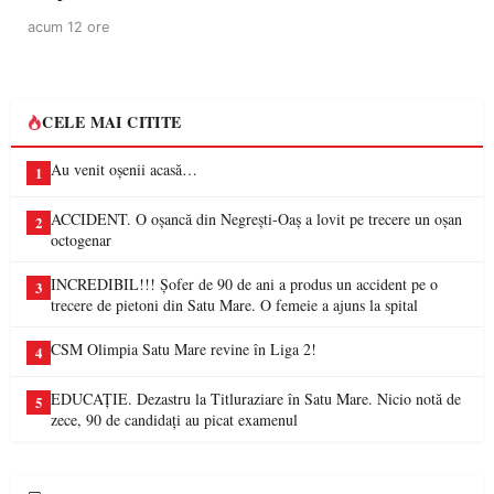
acum 12 ore
CELE MAI CITITE
Au venit oșenii acasă…
1
ACCIDENT. O oșancă din Negrești-Oaș a lovit pe trecere un oșan
2
octogenar
INCREDIBIL!!! Șofer de 90 de ani a produs un accident pe o
3
trecere de pietoni din Satu Mare. O femeie a ajuns la spital
CSM Olimpia Satu Mare revine în Liga 2!
4
EDUCAȚIE. Dezastru la Titluraziare în Satu Mare. Nicio notă de
5
zece, 90 de candidați au picat examenul