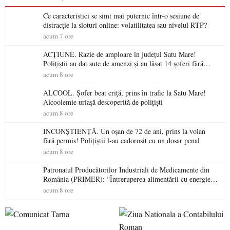
Ce caracteristici se simt mai puternic într-o sesiune de
distracție la sloturi online: volatilitatea sau nivelul RTP?
acum 7 ore
ACȚIUNE. Razie de amploare în județul Satu Mare!
Polițiștii au dat sute de amenzi și au lăsat 14 șoferi fără
permis într-o singură zi
acum 8 ore
ALCOOL. Șofer beat criță, prins în trafic la Satu Mare!
Alcoolemie uriașă descoperită de polițiști
acum 8 ore
INCONȘTIENȚĂ. Un oșan de 72 de ani, prins la volan
fără permis! Polițiștii l-au cadorosit cu un dosar penal
acum 8 ore
Patronatul Producătorilor Industriali de Medicamente din
România (PRIMER): “Întreruperea alimentării cu energie
electrică a fabricilor de medicamente va pune în pericol
acum 8 ore
accesul pacienților la medicamente esențiale