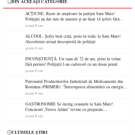
DIN ACEEAȘI CATEGORIE
ACȚIUNE. Razie de amploare în județul Satu Mare!
Polițiștii au dat sute de amenzi și au lăsat 14 șoferi fără
permis într-o singură zi
acum 8 ore
ALCOOL. Șofer beat criță, prins în trafic la Satu Mare!
Alcoolemie uriașă descoperită de polițiști
acum 8 ore
INCONȘTIENȚĂ. Un oșan de 72 de ani, prins la volan
fără permis! Polițiștii l-au cadorosit cu un dosar penal
acum 8 ore
Patronatul Producătorilor Industriali de Medicamente din
România (PRIMER): “Întreruperea alimentării cu energie
electrică a fabricilor de medicamente va pune în pericol
acum 8 ore
accesul pacienților la medicamente esențiale
GASTRONOMIE Se încing ceaunele la Satu Mare!
Concursul „Veress Ádám” revine cu preparate
spectaculoase, premii și un jurat de renume
acum 8 ore
ULTIMELE ȘTIRI