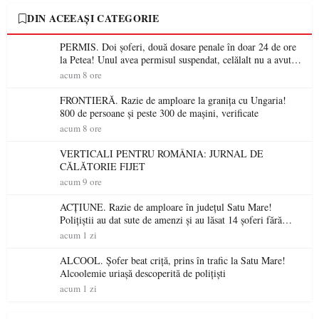
DIN ACEEAȘI CATEGORIE
PERMIS. Doi șoferi, două dosare penale în doar 24 de ore
la Petea! Unul avea permisul suspendat, celălalt nu a avut
niciodată permis
acum 8 ore
FRONTIERĂ. Razie de amploare la granița cu Ungaria!
800 de persoane și peste 300 de mașini, verificate
acum 8 ore
VERTICALI PENTRU ROMÂNIA: JURNAL DE
CĂLĂTORIE FIJET
acum 9 ore
ACȚIUNE. Razie de amploare în județul Satu Mare!
Polițiștii au dat sute de amenzi și au lăsat 14 șoferi fără
permis într-o singură zi
acum 1 zi
ALCOOL. Șofer beat criță, prins în trafic la Satu Mare!
Alcoolemie uriașă descoperită de polițiști
acum 1 zi