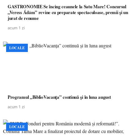
GASTRONOMIE Se încing ceaunele la Satu Mare! Concursul
„Veress Ádám” revine cu preparate spectaculoase, premii și un
jurat de renume
acum 1 zi
LOCALE
Programul „BiblioVacanța” continuă și în luna august
acum 1 zi
LOCALE