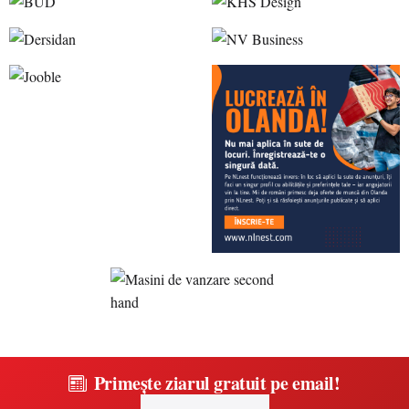
Primește ziarul gratuit pe email!