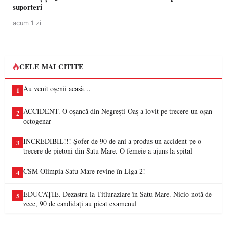
suporteri
acum 1 zi
CELE MAI CITITE
Au venit oșenii acasă…
1
ACCIDENT. O oșancă din Negrești-Oaș a lovit pe trecere un oșan
2
octogenar
INCREDIBIL!!! Șofer de 90 de ani a produs un accident pe o
3
trecere de pietoni din Satu Mare. O femeie a ajuns la spital
CSM Olimpia Satu Mare revine în Liga 2!
4
EDUCAȚIE. Dezastru la Titluraziare în Satu Mare. Nicio notă de
5
zece, 90 de candidați au picat examenul