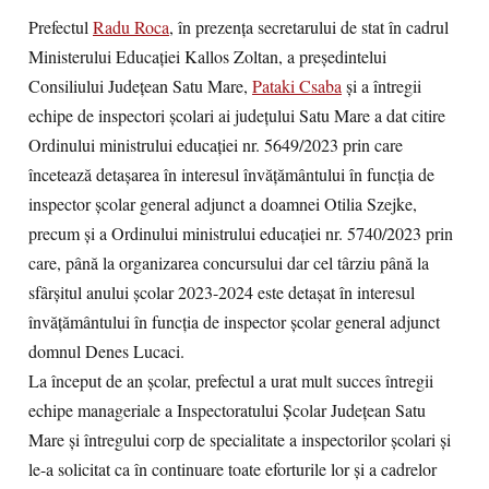
Prefectul
Radu Roca
, în prezența secretarului de stat în cadrul
Ministerului Educației Kallos Zoltan, a președintelui
Consiliului Județean Satu Mare,
Pataki Csaba
și a întregii
echipe de inspectori școlari ai județului Satu Mare a dat citire
Ordinului ministrului educației nr. 5649/2023 prin care
încetează detașarea în interesul învățământului în funcția de
inspector școlar general adjunct a doamnei Otilia Szejke,
precum și a Ordinului ministrului educației nr. 5740/2023 prin
care, până la organizarea concursului dar cel târziu până la
sfârșitul anului școlar 2023-2024 este detașat în interesul
învățământului în funcția de inspector școlar general adjunct
domnul Denes Lucaci.
La început de an școlar, prefectul a urat mult succes întregii
echipe manageriale a Inspectoratului Școlar Județean Satu
Mare și întregului corp de specialitate a inspectorilor școlari și
le-a solicitat ca în continuare toate eforturile lor și a cadrelor