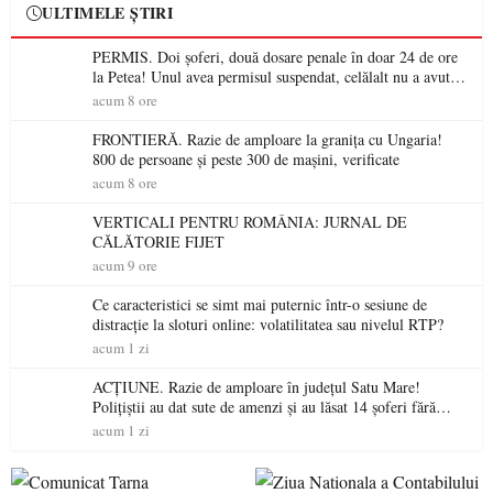
ULTIMELE ȘTIRI
PERMIS. Doi șoferi, două dosare penale în doar 24 de ore
la Petea! Unul avea permisul suspendat, celălalt nu a avut
niciodată permis
acum 8 ore
FRONTIERĂ. Razie de amploare la granița cu Ungaria!
800 de persoane și peste 300 de mașini, verificate
acum 8 ore
VERTICALI PENTRU ROMÂNIA: JURNAL DE
CĂLĂTORIE FIJET
acum 9 ore
Ce caracteristici se simt mai puternic într-o sesiune de
distracție la sloturi online: volatilitatea sau nivelul RTP?
acum 1 zi
ACȚIUNE. Razie de amploare în județul Satu Mare!
Polițiștii au dat sute de amenzi și au lăsat 14 șoferi fără
permis într-o singură zi
acum 1 zi