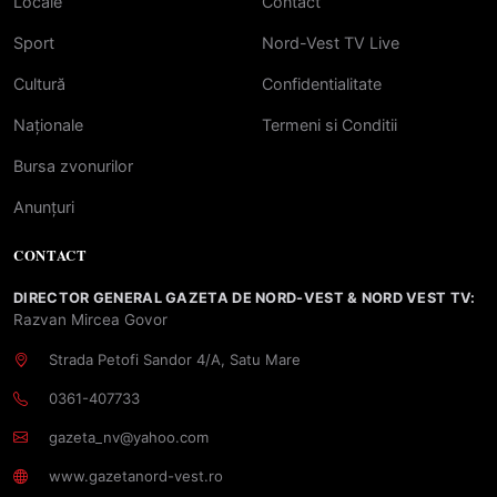
Locale
Contact
Sport
Nord-Vest TV Live
Cultură
Confidentialitate
Naționale
Termeni si Conditii
Bursa zvonurilor
Anunțuri
CONTACT
DIRECTOR GENERAL GAZETA DE NORD-VEST & NORD VEST TV:
Razvan Mircea Govor
Strada Petofi Sandor 4/A, Satu Mare
0361-407733
gazeta_nv@yahoo.com
www.gazetanord-vest.ro