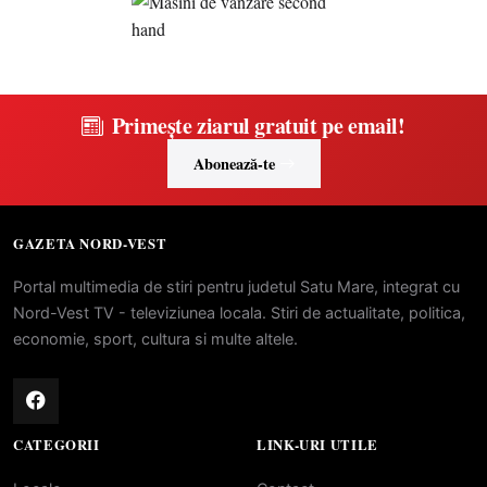
Primește ziarul gratuit pe email!
Abonează-te
GAZETA NORD-VEST
Portal multimedia de stiri pentru judetul Satu Mare, integrat cu
Nord-Vest TV - televiziunea locala. Stiri de actualitate, politica,
economie, sport, cultura si multe altele.
CATEGORII
LINK-URI UTILE