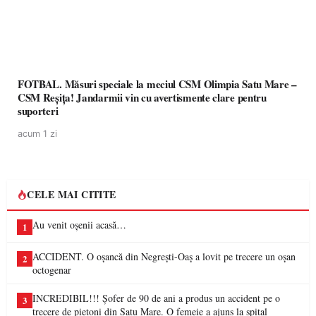
FOTBAL. Măsuri speciale la meciul CSM Olimpia Satu Mare –
CSM Reșița! Jandarmii vin cu avertismente clare pentru
suporteri
acum 1 zi
CELE MAI CITITE
Au venit oșenii acasă…
1
ACCIDENT. O oșancă din Negrești-Oaș a lovit pe trecere un oșan
2
octogenar
INCREDIBIL!!! Șofer de 90 de ani a produs un accident pe o
3
trecere de pietoni din Satu Mare. O femeie a ajuns la spital