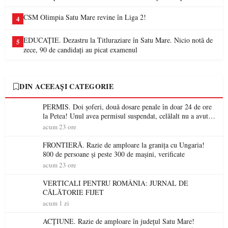
CSM Olimpia Satu Mare revine în Liga 2!
4
EDUCAȚIE. Dezastru la Titluraziare în Satu Mare. Nicio notă de
5
zece, 90 de candidați au picat examenul
DIN ACEEAȘI CATEGORIE
PERMIS. Doi șoferi, două dosare penale în doar 24 de ore
la Petea! Unul avea permisul suspendat, celălalt nu a avut
niciodată permis
acum 23 ore
FRONTIERĂ. Razie de amploare la granița cu Ungaria!
800 de persoane și peste 300 de mașini, verificate
acum 23 ore
VERTICALI PENTRU ROMÂNIA: JURNAL DE
CĂLĂTORIE FIJET
acum 1 zi
ACȚIUNE. Razie de amploare în județul Satu Mare!