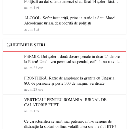
Polițiștii au dat sute de amenzi și au lăsat 14 șoferi fără
permis într-o singură zi
acum 1 zi
ALCOOL. Șofer beat criță, prins în trafic la Satu Mare!
Alcoolemie uriașă descoperită de polițiști
acum 1 zi
ULTIMELE ȘTIRI
PERMIS. Doi șoferi, două dosare penale în doar 24 de ore
la Petea! Unul avea permisul suspendat, celălalt nu a avut
niciodată permis
acum 23 ore
FRONTIERĂ. Razie de amploare la granița cu Ungaria!
800 de persoane și peste 300 de mașini, verificate
acum 23 ore
VERTICALI PENTRU ROMÂNIA: JURNAL DE
CĂLĂTORIE FIJET
acum 1 zi
Ce caracteristici se simt mai puternic într-o sesiune de
distracție la sloturi online: volatilitatea sau nivelul RTP?