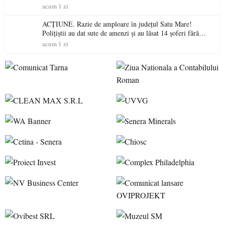
acum 1 zi
ACȚIUNE. Razie de amploare în județul Satu Mare!
Polițiștii au dat sute de amenzi și au lăsat 14 șoferi fără
permis într-o singură zi
acum 1 zi