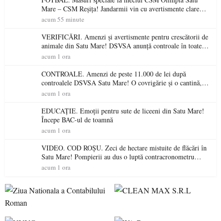
Mare – CSM Reșița! Jandarmii vin cu avertismente clare
pentru suporteri
acum 55 minute
VERIFICĂRI. Amenzi și avertismente pentru crescătorii de
animale din Satu Mare! DSVSA anunță controale în toate
gospodăriile și face apel la respectarea legii
acum 1 ora
CONTROALE. Amenzi de peste 11.000 de lei după
controalele DSVSA Satu Mare! O covrigărie și o cantină,
sancționate pentru nereguli
acum 1 ora
EDUCAȚIE. Emoții pentru sute de liceeni din Satu Mare!
Începe BAC-ul de toamnă
acum 1 ora
VIDEO. COD ROȘU. Zeci de hectare mistuite de flăcări în
Satu Mare! Pompierii au dus o luptă contracronometru
pentru a salva o pădure de la dezastru
acum 1 ora