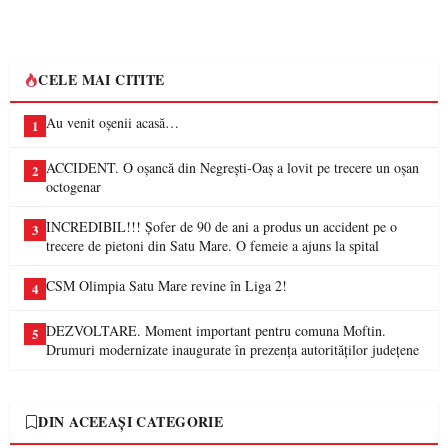
CELE MAI CITITE
Au venit oșenii acasă…
1
ACCIDENT. O oșancă din Negrești-Oaș a lovit pe trecere un oșan
2
octogenar
INCREDIBIL!!! Șofer de 90 de ani a produs un accident pe o
3
trecere de pietoni din Satu Mare. O femeie a ajuns la spital
CSM Olimpia Satu Mare revine în Liga 2!
4
DEZVOLTARE. Moment important pentru comuna Moftin.
5
Drumuri modernizate inaugurate în prezența autorităților județene
DIN ACEEAȘI CATEGORIE