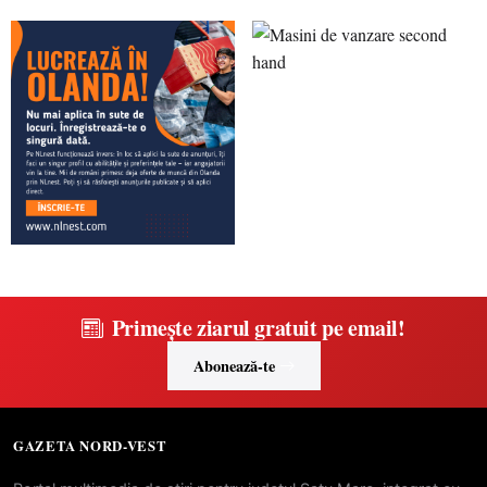
Primește ziarul gratuit pe email!
Abonează-te
GAZETA NORD-VEST