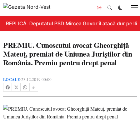
REPLICĂ. Deputatul PSD Mircea Govor îl atacă dur pe Ilie B
PREMIU. Cunoscutul avocat Gheorghiță
Mateuț, premiat de Uniunea Juriștilor din
România. Premiu pentru drept penal
LOCALE
23.12.2019 00:00
•