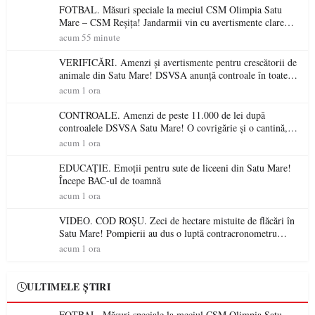
FOTBAL. Măsuri speciale la meciul CSM Olimpia Satu
Mare – CSM Reșița! Jandarmii vin cu avertismente clare
pentru suporteri
acum 55 minute
VERIFICĂRI. Amenzi și avertismente pentru crescătorii de
animale din Satu Mare! DSVSA anunță controale în toate
gospodăriile și face apel la respectarea legii
acum 1 ora
CONTROALE. Amenzi de peste 11.000 de lei după
controalele DSVSA Satu Mare! O covrigărie și o cantină,
sancționate pentru nereguli
acum 1 ora
EDUCAȚIE. Emoții pentru sute de liceeni din Satu Mare!
Începe BAC-ul de toamnă
acum 1 ora
VIDEO. COD ROȘU. Zeci de hectare mistuite de flăcări în
Satu Mare! Pompierii au dus o luptă contracronometru
pentru a salva o pădure de la dezastru
acum 1 ora
ULTIMELE ȘTIRI
FOTBAL. Măsuri speciale la meciul CSM Olimpia Satu