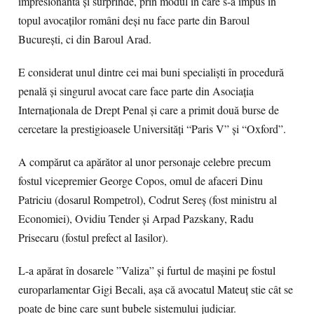
impresionantă și surprinde, prin modul în care s-a impus în
topul avocaților români deși nu face parte din Baroul
București, ci din Baroul Arad.
E considerat unul dintre cei mai buni specialiști în procedură
penală și singurul avocat care face parte din Asociația
Internaționala de Drept Penal și care a primit două burse de
cercetare la prestigioasele Universități “Paris V” și “Oxford”.
A compărut ca apărător al unor personaje celebre precum
fostul vicepremier George Copos, omul de afaceri Dinu
Patriciu (dosarul Rompetrol), Codrut Sereș (fost ministru al
Economiei), Ovidiu Tender și Arpad Pazskany, Radu
Prisecaru (fostul prefect al Iasilor).
L-a apărat în dosarele ”Valiza” și furtul de mașini pe fostul
europarlamentar Gigi Becali, așa că avocatul Mateuț stie cât se
poate de bine care sunt bubele sistemului judiciar.