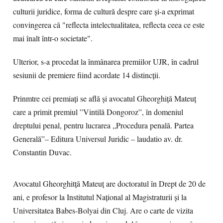
culturii juridice, forma de cultură despre care și-a exprimat
convingerea că "reflecta intelectualitatea, reflecta ceea ce este
mai înalt într-o societate".
Ulterior, s-a procedat la înmânarea premiilor UJR, în cadrul
sesiunii de premiere fiind acordate 14 distincții.
Prinmtre cei premiați se află și avocatul Gheorghiță Mateuț
care a primit premiul ”Vintilă Dongoroz”, în domeniul
dreptului penal, pentru lucrarea „Procedura penală. Partea
Generală”– Editura Universul Juridic – laudatio av. dr.
Constantin Duvac.
Avocatul Gheorghitță Mateuț are doctoratul în Drept de 20 de
ani, e profesor la Institutul Național al Magistraturii și la
Universitatea Babes-Bolyai din Cluj. Are o carte de vizita