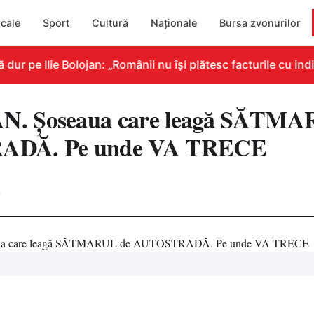
cale
Sport
Cultură
Naționale
Bursa zvonurilor
 pe Ilie Bolojan: „Românii nu își plătesc facturile cu indic
. Șoseaua care leagă SĂTMA
DĂ. Pe unde VA TRECE
0