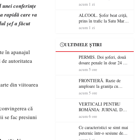
Mare! Polițiștii au dat sute
acum 1 zi
l unei conferințe
de amenzi și au lăsat 14
aua rapidă care va
șoferi fără permis într-o
ALCOOL. Șofer beat criță,
singură zi
prins în trafic la Satu Mare!
ul șef a făcut
Alcoolemie uriașă
acum 1 zi
descoperită de polițiști
ULTIMELE ȘTIRI
te în apanajul
PERMIS. Doi șoferi, două
 de autoritatea
dosare penale în doar 24 de
ore la Petea! Unul avea
acum 5 ore
permisul suspendat, celălalt
nu a avut niciodată permis
FRONTIERĂ. Razie de
arte din viitoarea
amploare la granița cu
Ungaria! 800 de persoane și
acum 5 ore
peste 300 de mașini,
verificate
VERTICALI PENTRU
 convingerea că
ROMÂNIA: JURNAL DE
CĂLĂTORIE FIJET
ii se fac presiuni
acum 6 ore
Ce caracteristici se simt mai
puternic într-o sesiune de
distracție la sloturi online:
acum 1 zi