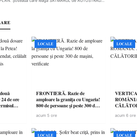
LAN. Șoseaua care leagă SĂTMARUL de AUTOSTRAD...
LARE
LOCALE
LOCALE
 două
FRONTIERĂ. Razie de
VERTICA
 24 de ore
amploare la granița cu Ungaria!
ROMÂNIA
ermisul
800 de persoane și peste 300 de
CĂLĂTOR
 a avut
mașini, verificate
acum 5 ore
acum 6 ore
LOCALE
LOCALE