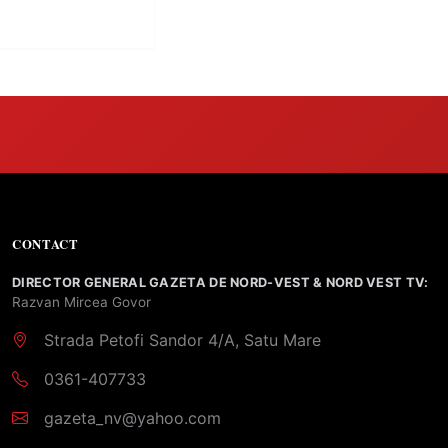
e clare pentru
CONTACT
DIRECTOR GENERAL GAZETA DE NORD-VEST & NORD VEST TV:
Razvan Mircea Govor
Strada Petofi Sandor 4/A, Satu Mare
0361-407733
gazeta_nv@yahoo.com