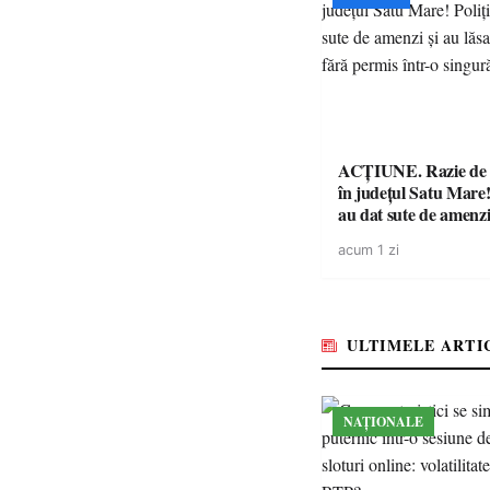
ACȚIUNE. Razie de 
în județul Satu Mare! P
au dat sute de amenzi 
14 șoferi fără permis 
acum 1 zi
singură zi
ULTIMELE ARTI
NAȚIONALE