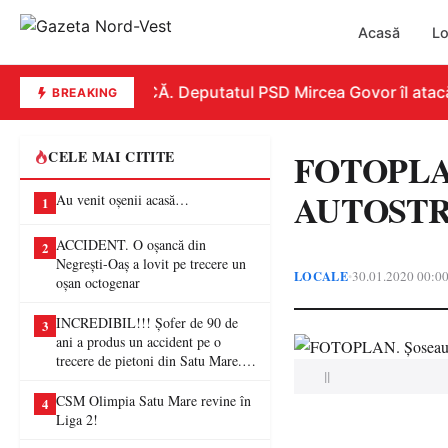
Acasă
Lo
REPLICĂ. Deputatul PSD Mircea Govor îl atacă dur
BREAKING
FOTOPLAN
CELE MAI CITITE
AUTOSTRA
Au venit oșenii acasă…
1
ACCIDENT. O oșancă din
2
Negrești-Oaș a lovit pe trecere un
LOCALE
30.01.2020 00:0
•
oșan octogenar
INCREDIBIL!!! Șofer de 90 de
3
ani a produs un accident pe o
trecere de pietoni din Satu Mare. O
||
femeie a ajuns la spital
CSM Olimpia Satu Mare revine în
4
Liga 2!