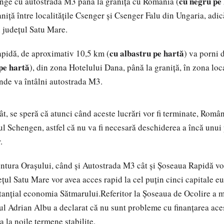
cu negru pe
unge cu autostrada M3 până la granița cu România (
aniță între localitățile Csenger și Csenger Falu din Ungaria, adic
n județul Satu Mare.
cu albastru pe hartă
apidă, de aproximativ 10,5 km (
) va porni 
pe hartă
), din zona Hotelului Dana, până la graniță, în zona loca
nde va întâlni autostrada M3.
t, se speră că atunci când aceste lucrări vor fi terminate, Român
iul Schengen, astfel că nu va fi necesară deschiderea a încă unui
.
ntura Orașului, când și Autostrada M3 cât și Șoseaua Rapidă vor
ețul Satu Mare vor avea acces rapid la cel puțin cinci capitale e
anțial economia Sătmarului.Referitor la Șoseaua de Ocolire a m
l Adrian Albu a declarat că nu sunt probleme cu finanțarea acest
ta la noile termene stabilite.