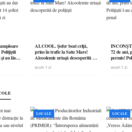
amploare
ALCOOL. Șofer beat criță,
INCONȘTI
olițiștii
prins în trafic la Satu Mare!
72 de ani, 
și au lăsat
Alcoolemie uriașă descoperită de
permis! Poli
într-o
polițiști
cu un dosa
acum 1 zi
acum 1 zi
COLE
LOCALE
LOCALE