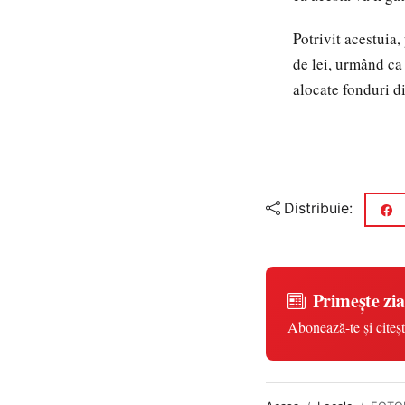
Potrivit acestuia
de lei, urmând ca
alocate fonduri di
Distribuie:
Primește zia
Abonează-te și citeșt