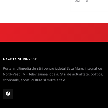
acum 1 zi
GAZETA NORD-VEST
Portal multimedia de stiri pentru judetul Satu Mare, integrat cu
Nord-Vest TV - televiziunea locala. Stiri de actualitate, politica,
economie, sport, cultura si multe altele.