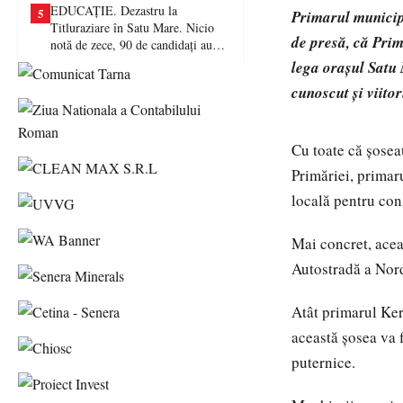
EDUCAȚIE. Dezastru la
5
Primarul municipi
Titluraziare în Satu Mare. Nicio
de presă, că Prim
notă de zece, 90 de candidați au
picat examenul
lega orașul Satu 
cunoscut și viitor
Cu toate că șosea
Primăriei, primar
locală pentru cons
Mai concret, acea
Autostradă a Nor
Atât primarul Ker
această șosea va f
puternice.