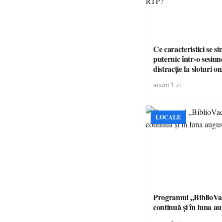
Ce caracteristici se s
puternic într-o sesiun
distracție la sloturi on
volatilitatea sau nive
acum 1 zi
LOCALE
Programul „BiblioVa
continuă și în luna a