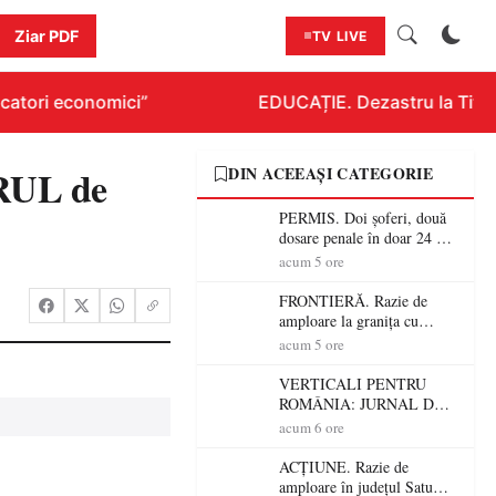
Ziar PDF
TV LIVE
atori economici”
EDUCAȚIE. Dezastru la Titlura
RUL de
DIN ACEEAȘI CATEGORIE
PERMIS. Doi șoferi, două
dosare penale în doar 24 de
ore la Petea! Unul avea
acum 5 ore
permisul suspendat, celălalt
nu a avut niciodată permis
FRONTIERĂ. Razie de
amploare la granița cu
Ungaria! 800 de persoane și
acum 5 ore
peste 300 de mașini,
verificate
VERTICALI PENTRU
ROMÂNIA: JURNAL DE
CĂLĂTORIE FIJET
acum 6 ore
ACȚIUNE. Razie de
amploare în județul Satu