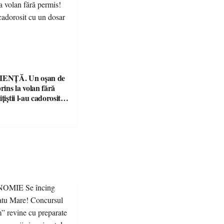
ENȚĂ. Un oșan de
prins la volan fără
țiștii l-au cadorosit
r penal