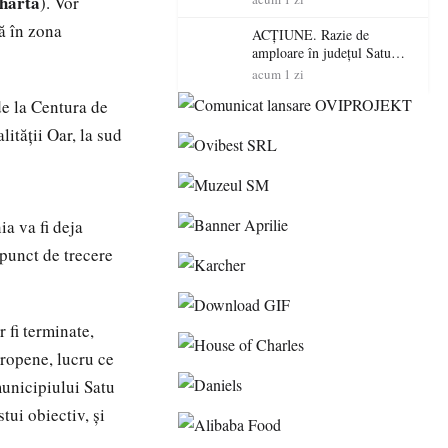
 hartă
). Vor
volatilitatea sau nivelul
ă în zona
RTP?
ACȚIUNE. Razie de
amploare în județul Satu
Mare! Polițiștii au dat sute
acum 1 zi
de amenzi și au lăsat 14
de la Centura de
șoferi fără permis într-o
singură zi
lității Oar, la sud
ia va fi deja
 punct de trecere
 fi terminate,
uropene, lucru ce
unicipiului Satu
ui obiectiv, și