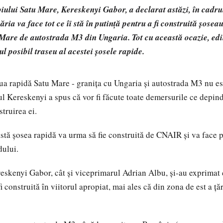
ului Satu Mare, Kereskenyi Gabor, a declarat astăzi, în cadru
ăria va face tot ce îi stă în putință pentru a fi construită șose
Mare de autostrada M3 din Ungaria. Tot cu această ocazie, edil
ul posibil traseu al acestei șosele rapide.
ua rapidă Satu Mare - granița cu Ungaria și autostrada M3 nu es
ul Kereskenyi a spus că vor fi făcute toate demersurile ce depind
truirea ei.
stă șosea rapidă va urma să fie construită de CNAIR și va face p
dului.
eskenyi Gabor, cât și viceprimarul Adrian Albu, și-au exprimat
i construită în viitorul apropiat, mai ales că din zona de est a țăr