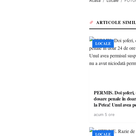
Acasa
Locale
FOTOP
ARTICOLE SIMI
LOCALE
PERMIS. Doi șoferi,
dosare penale în doar
la Petea! Unul avea p
suspendat, celălalt nu
acum 5 ore
niciodată permis
LOCALE