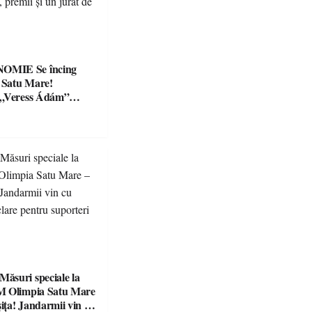
Se încing
a Satu Mare!
 „Veress Ádám”
preparate
se, premii și un jurat
suri speciale la
M Olimpia Satu Mare
ța! Jandarmii vin cu