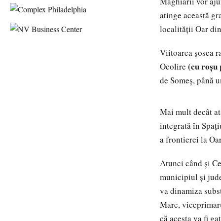
Maghiarii vor aj
atinge această gr
localității Oar di
Viitoarea șosea r
(
cu roșu 
Ocolire
de Someș, până u
Mai mult decât atâ
integrată în Spaț
a frontierei la Oar
Atunci când și Ce
municipiul și jud
va dinamiza subst
Mare, viceprimaru
că acesta va fi ga