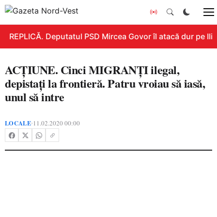
REPLICĂ. Deputatul PSD Mircea Govor îl atacă dur pe Ilie B
ACȚIUNE. Cinci MIGRANȚI ilegal,
depistați la frontieră. Patru vroiau să iasă,
unul să intre
LOCALE
11.02.2020 00:00
•