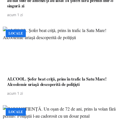
au dat sute de amenzi și au lăsat 14 șoferi fără permis într-o
singură zi
acum 1 zi
LOCALE
ALCOOL. Șofer beat criță, prins în trafic la Satu Mare!
Alcoolemie uriașă descoperită de polițiști
acum 1 zi
LOCALE