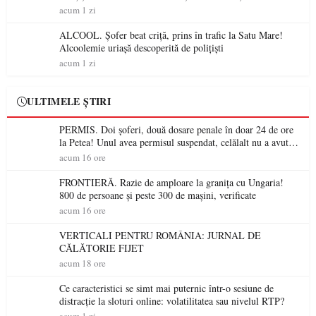
permis într-o singură zi
acum 1 zi
ALCOOL. Șofer beat criță, prins în trafic la Satu Mare!
Alcoolemie uriașă descoperită de polițiști
acum 1 zi
ULTIMELE ȘTIRI
PERMIS. Doi șoferi, două dosare penale în doar 24 de ore
la Petea! Unul avea permisul suspendat, celălalt nu a avut
niciodată permis
acum 16 ore
FRONTIERĂ. Razie de amploare la granița cu Ungaria!
800 de persoane și peste 300 de mașini, verificate
acum 16 ore
VERTICALI PENTRU ROMÂNIA: JURNAL DE
CĂLĂTORIE FIJET
acum 18 ore
Ce caracteristici se simt mai puternic într-o sesiune de
distracție la sloturi online: volatilitatea sau nivelul RTP?