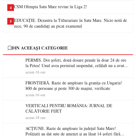
CSM Olimpia Satu Mare revine în Liga 2!
4
EDUCAȚIE. Dezastru la Titluraziare în Satu Mare. Nicio notă de
5
zece, 90 de candidați au picat examenul
DIN ACEEAȘI CATEGORIE
PERMIS. Doi șoferi, două dosare penale în doar 24 de ore
la Petea! Unul avea permisul suspendat, celălalt nu a avut
niciodată permis
acum 16 ore
FRONTIERĂ. Razie de amploare la granița cu Ungaria!
800 de persoane și peste 300 de mașini, verificate
acum 16 ore
VERTICALI PENTRU ROMÂNIA: JURNAL DE
CĂLĂTORIE FIJET
acum 18 ore
ACȚIUNE. Razie de amploare în județul Satu Mare!
Polițiștii au dat sute de amenzi și au lăsat 14 șoferi fără