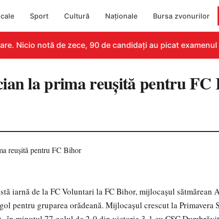
cale
Sport
Cultură
Naționale
Bursa zvonurilor
e. Nicio notă de zece, 90 de candidați au picat examenul
ian la prima reușită pentru FC 
astă iarnă de la FC Voluntari la FC Bihor, mijlocașul sătmărean
 gol pentru gruparea orădeană. Mijlocașul crescut la Primavera 
 , în minutul 77 golul de 2-0 din victoria 3-1 cu CSC Dumbrăviț