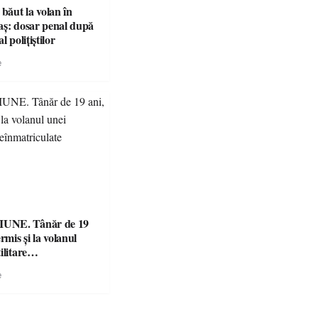
 băut la volan în
aș: dosar penal după
l polițiștilor
e
UNE. Tânăr de 19
rmis și la volanul
ilitare
ulate
e