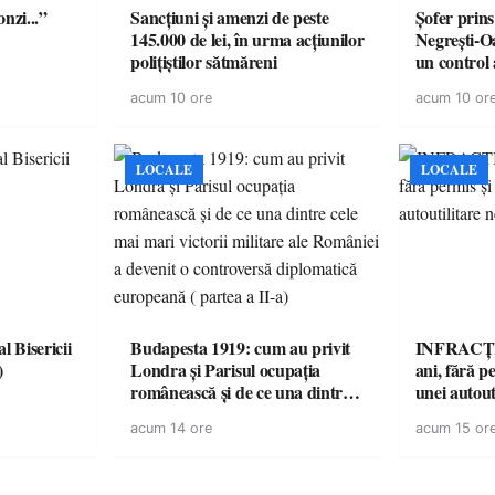
onzi...”
Sancțiuni și amenzi de peste
Șofer prins
145.000 de lei, în urma acțiunilor
Negrești-O
polițiștilor sătmăreni
un control a
acum 10 ore
acum 10 or
LOCALE
LOCALE
l Bisericii
Budapesta 1919: cum au privit
INFRACȚI
)
Londra și Parisul ocupația
ani, fără pe
românească și de ce una dintre
unei autout
cele mai mari victorii militare ale
neînmatric
acum 14 ore
acum 15 or
României a devenit o
controversă diplomatică
europeană ( partea a II-a)