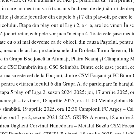
, în care un meci nu va fi transmis în direct de deținătorii de dre
ite și datele jocurilor din etapele 6 și 7 din play-off, pe care le
ticolului. Etapa din play-out-ul Ligii 2, a 4-a, are loc vineri În s
ă jocuri retur, echipele vor juca în etapa 4. Toate cele șase mec
ate cu o zi mai devreme ca de obicei, din cauza Paștelui, pentru 
, meciurile au loc pe stadioanele din Drobeta Turnu Severin, H
ce în Grupa B se joacă la Afumați, Piatra Neamț și Câmpulung M
pele CSC Dumbrăvița și CSC Șelimbăr. Dintre cele șase jocuri, ce
forma sa este cel de la Focșani, dintre CSM Focșani și FC Bihor
a pentru evitarea locului 6 din Grupa A, de participare în baraju
tapa 5 play-off Liga 2, sezon 2024-2025: joi, 17 aprilie 2025,
ucurești – tv vineri, 18 aprilie 2025, ora 11:00 Metaloglobus B
v sâmbătă, 19 aprilie 2025, ora 12:30 Campionii FC Argeș – Csi
play-out Liga 2, sezon 2024-2025: GRUPA A vineri, 18 aprilie 2
nirea Ungheni Corvinul Hunedoara – Metalul Buzău CSM Focşa
CSC Dumbrăviţa stă. GRUPA B vineri, 18 aprilie 2025, ora 11:0