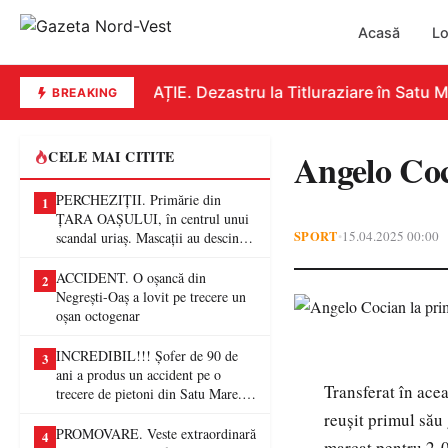
Acasă
Lo
EDUCAȚIE. Dezastru la Titluraziare în Satu Mar
BREAKING
Angelo Coc
CELE MAI CITITE
PERCHEZIȚII. Primărie din
1
ȚARA OAȘULUI, în centrul unui
SPORT
15.04.2025 00:00
•
scandal uriaș. Mascații au descins
într-o anchetă privind presupuse
fraude de proporții
ACCIDENT. O oșancă din
2
Negrești-Oaș a lovit pe trecere un
oșan octogenar
INCREDIBIL!!! Șofer de 90 de
3
ani a produs un accident pe o
Transferat în ace
trecere de pietoni din Satu Mare. O
femeie a ajuns la spital
reușit primul său
PROMOVARE. Veste extraordinară
4
marcat pentru 2-0