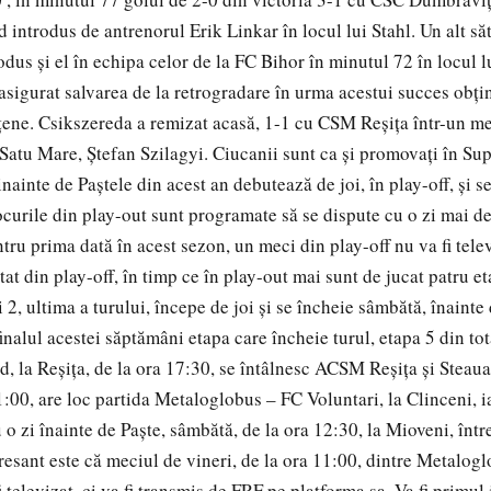
d introdus de antrenorul Erik Linkar în locul lui Stahl. Un alt s
odus și el în echipa celor de la FC Bihor în minutul 72 în locul 
i asigurat salvarea de la retrogradare în urma acestui succes obț
țene. Csikszereda a remizat acasă, 1-1 cu CSM Reșița într-un me
Satu Mare, Ștefan Szilagyi. Ciucanii sunt ca și promovați în Supe
nainte de Paștele din acest an debutează de joi, în play-off, și 
jocurile din play-out sunt programate să se dispute cu o zi mai 
ntru prima dată în acest sezon, un meci din play-off nu va fi tele
at din play-off, în timp ce în play-out mai sunt de jucat patru et
i 2, ultima a turului, începe de joi și se încheie sâmbătă, înainte
finalul acestei săptămâni etapa care încheie turul, etapa 5 din t
nd, la Reșița, de la ora 17:30, se întâlnesc ACSM Reșița și Steau
1:00, are loc partida Metaloglobus – FC Voluntari, la Clinceni, i
 o zi înainte de Paște, sâmbătă, de la ora 12:30, la Mioveni, înt
resant este că meciul de vineri, de la ora 11:00, dintre Metalog
i televizat, ci va fi transmis de FRF pe platforma sa. Va fi primul 