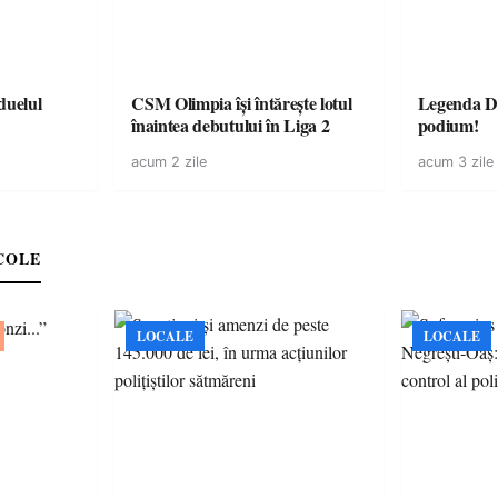
CSM Olimpia își întărește lotul
Legenda Da
înaintea debutului în Liga 2
podium!
acum 2 zile
acum 3 zile
COLE
LOCALE
LOCALE