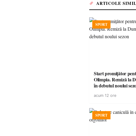
ARTICOLE SIMI
SPORT
Start promițător pe
Olimpia. Remiză la 
în debutul noului sez
acum 12 ore
SPORT