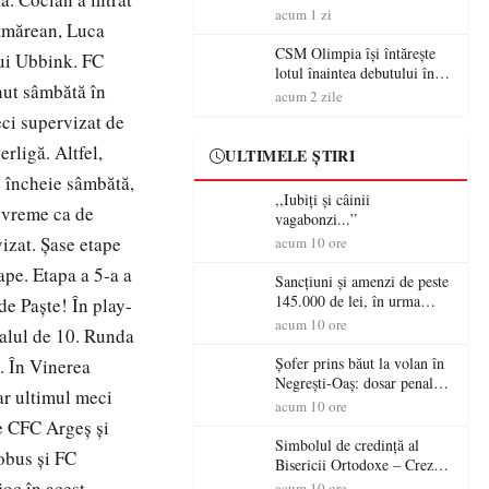
acum 1 zi
ătmărean, Luca
CSM Olimpia își întărește
lui Ubbink. FC
lotul înaintea debutului în
inut sâmbătă în
Liga 2
acum 2 zile
ci supervizat de
rligă. Altfel,
ULTIMELE ȘTIRI
se încheie sâmbătă,
,,Iubiți și câinii
devreme ca de
vagabonzi...”
vizat. Șase etape
acum 10 ore
ape. Etapa a 5-a a
Sancțiuni și amenzi de peste
145.000 de lei, în urma
 de Paște! În play-
acțiunilor polițiștilor
acum 10 ore
otalul de 10. Runda
sătmăreni
Șofer prins băut la volan în
a. În Vinerea
Negrești-Oaș: dosar penal
ar ultimul meci
după un control al
acum 10 ore
polițiștilor
re CFC Argeș și
Simbolul de credinţă al
lobus și FC
Bisericii Ortodoxe – Crezul
(3)
joc în acest
acum 10 ore