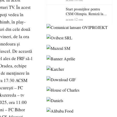
pturi TV. În acest
Start promițător pentru
CSM Olimpia. Remiză la
 poți vedea în
Dumbrăvița în debutul
acum 12 ore
chimb, în play-
noului sezon
iuri din cele două
vineri, de la ora
unedoara și
uscel. De această
l ales de FRF să-l
 Oradea, echipe
l de menținere în
 ora 17:30 ACSM
ucurești – FC
kszereda – tv
025, ora 11:00
ni – FC Bihor
0 CS Afumaţi –