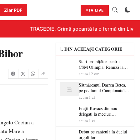
Ziar PDF
TV LIVE
TRAGEDIE. Crimă șocantă la o fermă din Livada!!
Bihor
DIN ACEEAȘI CATEGORIE
Start promițător pentru
CSM Olimpia. Remiză la
Dumbrăvița în debutul
acum 12 ore
noului sezon
Sătmăreanul Darren Betea,
pe podiumul Campionatului
European RMC CE, după
acum 1 zi
un duel spectaculos cu fiul
lui Kimi Räikkönen
Frații Kovacs din nou
delegați la meciuri
importante în Europa
acum 1 zi
 Angelo Cocian a
Satu Mare a
Debut pe caniculă în duelul
orgoliilor
a. Cocian a intrat