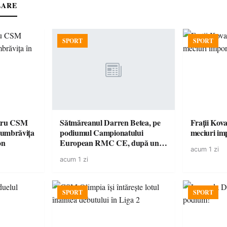
LARE
SPORT
SPORT
ntru CSM
Sătmăreanul Darren Betea, pe
Frații Kova
Dumbrăvița
podiumul Campionatului
meciuri im
on
European RMC CE, după un
acum 1 zi
duel spectaculos cu fiul lui Kimi
acum 1 zi
Räikkönen
SPORT
SPORT