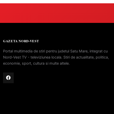
GAZETA NORD-VEST
Portal multimedia de stiri pentru judetul Satu Mare, integrat cu
Nord-Vest TV - televiziunea locala. Stiri de actualitate, politica,
economie, sport, cultura si multe altele.