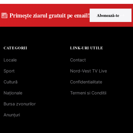
Primește ziarul gratuit pe email!
Abonează-te
CATEGORII
LINK-URI UTILE
Locale
Contact
Sport
Nord-Vest TV Live
Cultură
Confidentialitate
Naționale
Termeni si Conditii
Bursa zvonurilor
Anunțuri