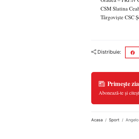
CSM Slatina Ceah
Târgovişte CSC Şe
Distribuie:
Primește zia
Abonează-te și citeșt
Acasa
Sport
Angelo