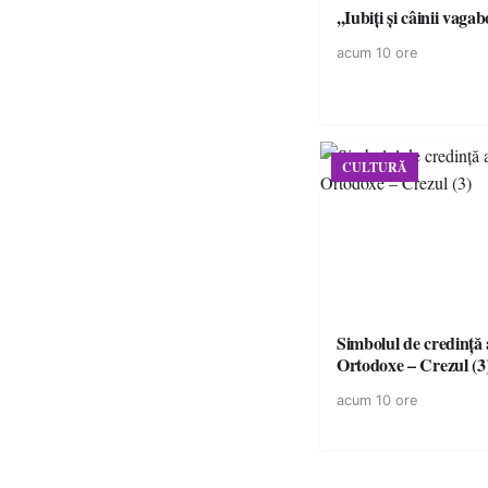
,,Iubiți și câinii vagab
acum 10 ore
CULTURĂ
Simbolul de credinţă a
Ortodoxe – Crezul (3
acum 10 ore