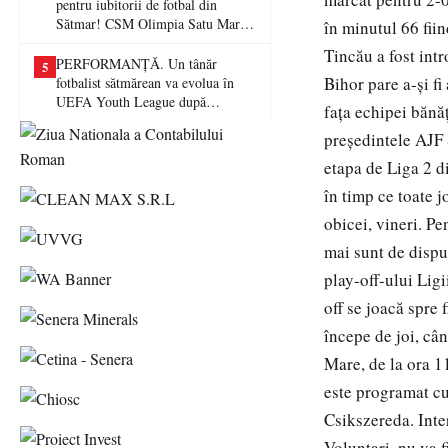
pentru iubitorii de fotbal din
Sătmar! CSM Olimpia Satu Mare
în minutul 66 fiin
va juca în Liga a II-a
Tincău a fost intr
PERFORMANȚĂ. Un tânăr
5
Bihor pare a-și f
fotbalist sătmărean va evolua în
UEFA Youth League după
fața echipei bănă
transferul la Farul Constanța
președintele AJF 
etapa de Liga 2 di
în timp ce toate 
obicei, vineri. Pe
mai sunt de disput
play-off-ului Ligi
off se joacă spre 
începe de joi, câ
Mare, de la ora 1
este programat cu
Csikszereda. Inte
Voluntari, nu va f