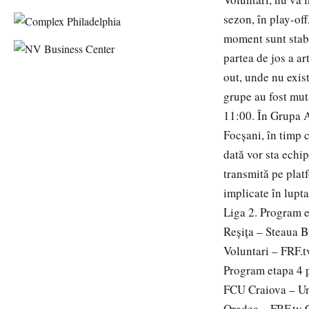
sezon, în play-off
moment sunt stabil
partea de jos a ar
out, unde nu exist
grupe au fost mut
11:00. În Grupa A
Focșani, în timp 
dată vor sta echi
transmită pe plat
implicate în lupt
Liga 2. Program e
Reșița – Steaua B
Voluntari – FRF.t
Program etapa 4 
FCU Craiova – U
Oradea – FRF.tv 