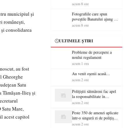
aventură și lecții despre
acum 8 ore
democrație pentru copiii din
tabăra de vară
tru municipiul și
Fotografiile care spun
poveștile Banatului ajung la
ei românești,
Muzeul de Artă Satu Mare
acum 8 ore
 și consolidarea
ULTIMELE ȘTIRI
Probleme de percepere a
noului regulament
acum 1 ora
noscut, au fost
Au venit oșenii acasă…
ul Gheorghe
acum 2 ore
 Județean Satu
Polițiștii sătmăreni fac apel
a Tămășan-Ilieș și
la responsabilitate în
ecretarul
trafic…
acum 2 ore
D Satu Mare,
Peste 350 de amenzi aplicate
l acest capitol
într-o singură zi de polițiștii
sătmăreni
acum 2 ore