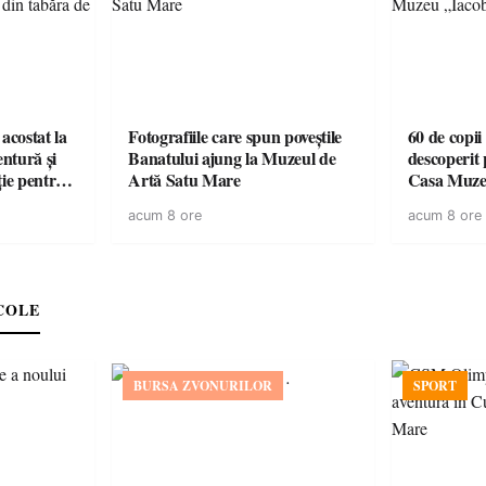
acostat la
Fotografiile care spun poveștile
60 de copii
entură și
Banatului ajung la Muzeul de
descoperit 
ție pentru
Artă Satu Mare
Casa Muze
vară
acum 8 ore
acum 8 ore
COLE
BURSA ZVONURILOR
SPORT