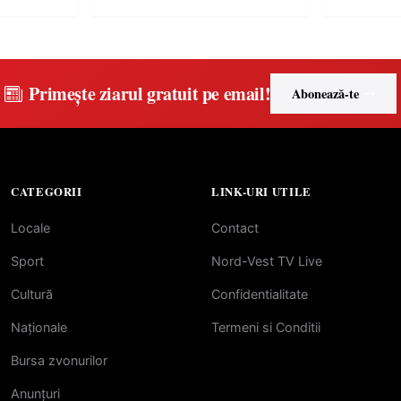
Primește ziarul gratuit pe email!
Abonează-te
CATEGORII
LINK-URI UTILE
Locale
Contact
Sport
Nord-Vest TV Live
Cultură
Confidentialitate
Naționale
Termeni si Conditii
Bursa zvonurilor
Anunțuri