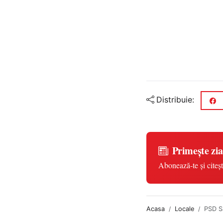
Distribuie:
Primește zia
Abonează-te și citeșt
Acasa
Locale
PSD Sa