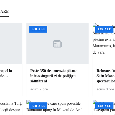
LARE
LOCALE
LOCALE
c apel la
Peste 350 de amenzi aplicate
Relaxare la
te în trafic…
într-o singură zi de polițiștii
Satu Mare.
sătmăreni
spectaculoa
cu cazare di
acum 2 ore
acum 3 ore
pentru o e
LOCALE
LOCALE