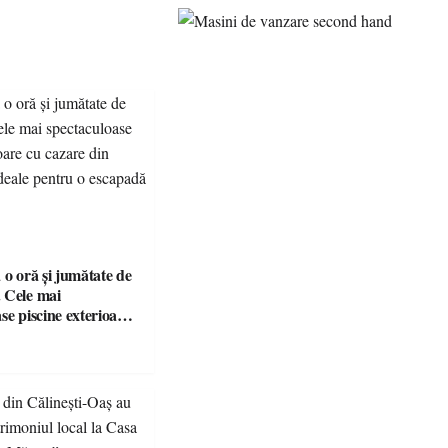
 o oră și jumătate de
 Cele mai
se piscine exterioare
n Maramureș, ideale
scapadă de vară