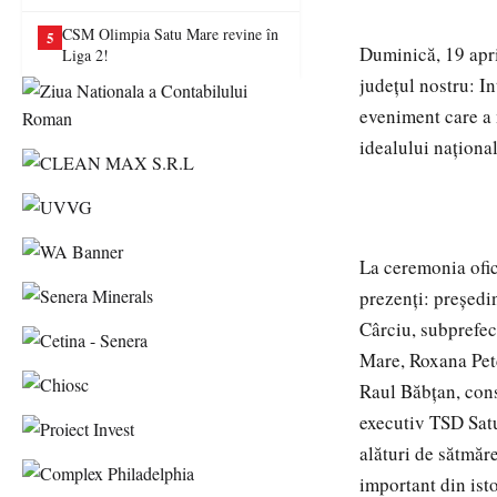
va juca în Liga a II-a
CSM Olimpia Satu Mare revine în
5
Duminică, 19 apri
Liga 2!
județul nostru: I
eveniment care a 
idealului național
La ceremonia ofic
prezenți: președ
Cârciu, subprefec
Mare, Roxana Petc
Raul Băbțan, cons
executiv TSD Sat
alături de sătmăre
important din ist