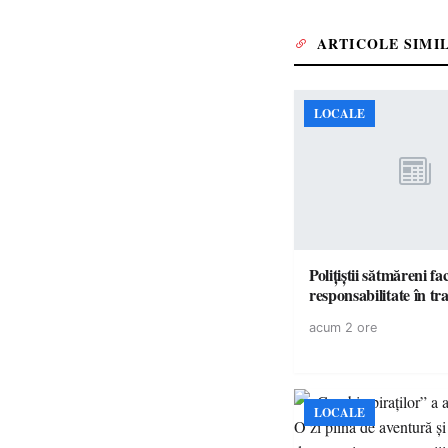
ARTICOLE SIMI
LOCALE
Polițiștii sătmăreni fa
responsabilita
acum 2 ore
LOCALE