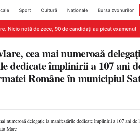
cale
Sport
Cultură
Naționale
Bursa zvonurilor
. Nicio notă de zece, 90 de candidați au picat examenul
are, cea mai numeroaă delegați
le dedicate împlinirii a 107 ani d
rmatei Române în municipiul S
7