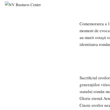
Comemorarea a 10
moment de evocare 
au murit ostașii 
identitatea româ
Sacrificiul eroilo
generațiilor viito
statului român m
Glorie eternă A
Cinste eroilor n