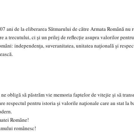
7 ani de la eliberarea Sătmarului de către Armata Română nu r
a trecutului, ci și un prilej de reflecție asupra valorilor pentru
români: independența, suveranitatea, unitatea națională și respec
nească.
r ne obligă să păstrăm vie memoria faptelor de vitejie și să tran
are respectul pentru istoria și valorile naționale care au stat la 
odern.
rmatei Române!
eamului românesc!