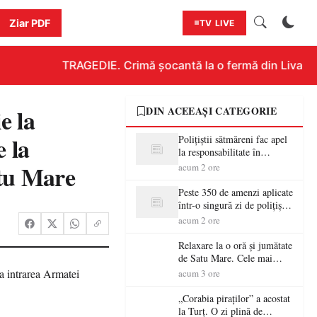
Ziar PDF
TV LIVE
TRAGEDIE. Crimă șocantă la o fermă din Livada!!! 
e la
DIN ACEEAȘI CATEGORIE
e la
Polițiștii sătmăreni fac apel
la responsabilitate în
trafic…
atu Mare
acum 2 ore
Peste 350 de amenzi aplicate
într-o singură zi de polițiștii
sătmăreni
acum 2 ore
Relaxare la o oră și jumătate
de Satu Mare. Cele mai
spectaculoase piscine
acum 3 ore
exterioare cu cazare din
Maramureș, ideale pentru o
„Corabia piraților” a acostat
escapadă de vară
la Turț. O zi plină de