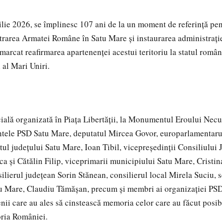
lie 2026, se împlinesc 107 ani de la un moment de referință pen
ntrarea Armatei Române în Satu Mare și instaurarea administrați
marcat reafirmarea apartenenței acestui teritoriu la statul român
 al Mari Uniri.
ială organizată în Piața Libertății, la Monumentul Eroului Necu
intele PSD Satu Mare, deputatul Mircea Govor, europarlamentar
tul județului Satu Mare, Ioan Tibil, vicepreședinții Consiliului
a și Cătălin Filip, viceprimarii municipiului Satu Mare, Cristin
ilierul județean Sorin Stănean, consilierul local Mirela Suciu, s
u Mare, Claudiu Tămășan, precum și membri ai organizației PS
nii care au ales să cinstească memoria celor care au făcut posibi
oria României.