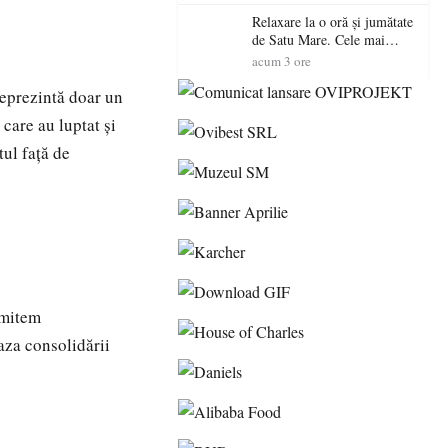
Relaxare la o oră și jumătate
de Satu Mare. Cele mai
spectaculoase piscine
acum 3 ore
exterioare cu cazare din
Maramureș, ideale pentru o
eprezintă doar un
escapadă de vară
 care au luptat și
tul față de
smitem
baza consolidării