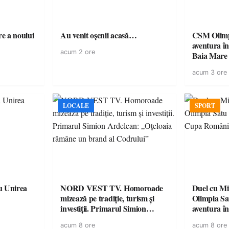
e a noului
Au venit oșenii acasă…
CSM Olimp
aventura în Cupa României la
acum 2 ore
Baia Mare
acum 3 ore
LOCALE
SPORT
u Unirea
NORD VEST TV. Homoroade
Duel cu Mi
mizează pe tradiție, turism și
Olimpia Sa
investiții. Primarul Simion
aventura î
Ardelean: „Oțeloaia rămâne un
Baia Mare
acum 8 ore
acum 8 ore
brand al Codrului”