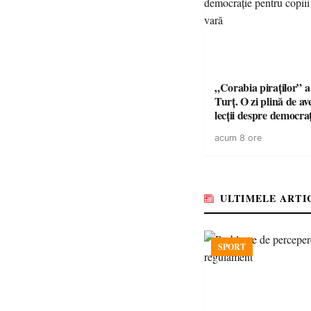
„Corabia piraților” a 
Turț. O zi plină de av
lecții despre democra
copiii din tabăra de 
acum 8 ore
ULTIMELE ARTI
SPORT