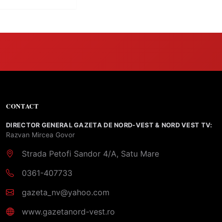
CONTACT
DIRECTOR GENERAL GAZETA DE NORD-VEST & NORD VEST TV:
Razvan Mircea Govor
Strada Petofi Sandor 4/A, Satu Mare
0361-407733
gazeta_nv@yahoo.com
www.gazetanord-vest.ro