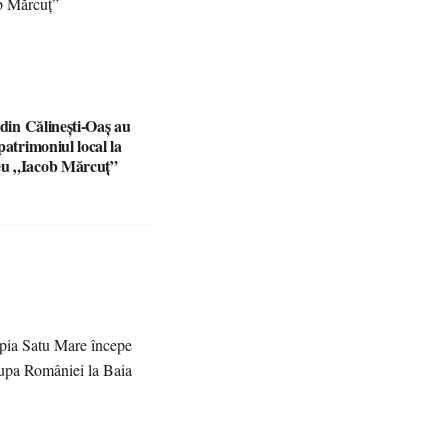
 din Călinești-Oaș au
patrimoniul local la
u „Iacob Mărcuț”