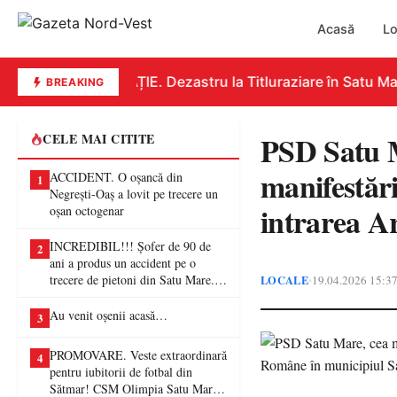
Acasă
Lo
EDUCAȚIE. Dezastru la Titluraziare în Satu Mare
BREAKING
PSD Satu M
CELE MAI CITITE
manifestări
ACCIDENT. O oșancă din
1
Negrești-Oaș a lovit pe trecere un
intrarea A
oșan octogenar
INCREDIBIL!!! Șofer de 90 de
2
ani a produs un accident pe o
trecere de pietoni din Satu Mare. O
LOCALE
19.04.2026 15:3
•
femeie a ajuns la spital
Au venit oșenii acasă…
3
PROMOVARE. Veste extraordinară
4
pentru iubitorii de fotbal din
Sătmar! CSM Olimpia Satu Mare