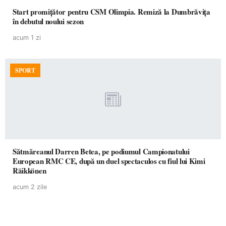
Start promițător pentru CSM Olimpia. Remiză la Dumbrăvița
în debutul noului sezon
acum 1 zi
SPORT
Sătmăreanul Darren Betea, pe podiumul Campionatului
European RMC CE, după un duel spectaculos cu fiul lui Kimi
Räikkönen
acum 2 zile