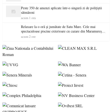
Peste 350 de amenzi aplicate într-o singură zi de polițiștii
sătmăreni
acum 1 ora
Relaxare la o oră și jumătate de Satu Mare. Cele mai
spectaculoase piscine exterioare cu cazare din Maramureș,
ideale pentru o escapadă de vară
acum 2 ore