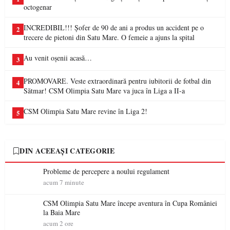
octogenar
INCREDIBIL!!! Șofer de 90 de ani a produs un accident pe o
2
trecere de pietoni din Satu Mare. O femeie a ajuns la spital
Au venit oșenii acasă…
3
PROMOVARE. Veste extraordinară pentru iubitorii de fotbal din
4
Sătmar! CSM Olimpia Satu Mare va juca în Liga a II-a
CSM Olimpia Satu Mare revine în Liga 2!
5
DIN ACEEAȘI CATEGORIE
Probleme de percepere a noului regulament
acum 7 minute
CSM Olimpia Satu Mare începe aventura în Cupa României
la Baia Mare
acum 2 ore