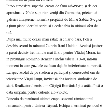
Într-o atmosferă superbă, creată de fanii alb-violeți și de cei
aproximativ 70 de suporteri veniți din Germania, prieteni ai
galeriei timișorene, formația pregătită de Mihai Sabău-Svegler
a ținut piept liderului seriei și a cedat abia în ultimul sfert de
oră.
După mai multe ocazii mari ratate și chiar o bară, Poli a
deschis scorul în minutul 74 prin Raul Haiduc. Același jucător
a pasat decisiv trei minute mai târziu pentru Vlăduț Morar, iar
în prelungiri Romario Benzar a închis tabela la 3–0, într-un
moment în care gazdele evoluau deja în inferioritate numerică.
La spectacolul de pe stadion a participat și cunoscutul om de
televiziune Virgil Ianțu, invitat să dea lovitura simbolică de
start. Realizatorul emisiunii Câștigă România! și-a arătat încă o
dată simpatia pentru culorile alb-violete.
Dincolo de rezultatul ultimei etape, sezonul rămâne unul
remarcabil pentru Unirea Tășnad. Echipa a terminat pe locul 6