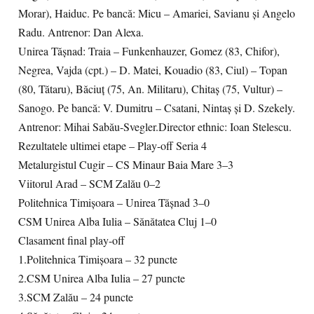
Morar), Haiduc. Pe bancă: Micu – Amariei, Savianu și Angelo
Radu. Antrenor: Dan Alexa.
Unirea Tășnad: Traia – Funkenhauzer, Gomez (83, Chifor),
Negrea, Vajda (cpt.) – D. Matei, Kouadio (83, Ciul) – Topan
(80, Tătaru), Băciuț (75, An. Militaru), Chitaș (75, Vultur) –
Sanogo. Pe bancă: V. Dumitru – Csatani, Nintaș și D. Szekely.
Antrenor: Mihai Sabău-Svegler.Director ethnic: Ioan Stelescu.
Rezultatele ultimei etape – Play-off Seria 4
Metalurgistul Cugir – CS Minaur Baia Mare 3–3
Viitorul Arad – SCM Zalău 0–2
Politehnica Timișoara – Unirea Tășnad 3–0
CSM Unirea Alba Iulia – Sănătatea Cluj 1–0
Clasament final play-off
1.Politehnica Timișoara – 32 puncte
2.CSM Unirea Alba Iulia – 27 puncte
3.SCM Zalău – 24 puncte