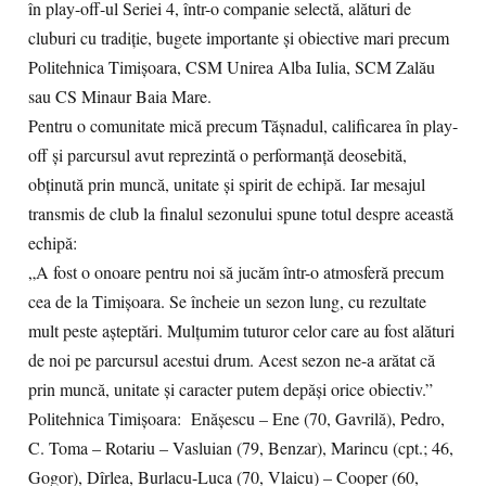
în play-off-ul Seriei 4, într-o companie selectă, alături de
cluburi cu tradiție, bugete importante și obiective mari precum
Politehnica Timișoara, CSM Unirea Alba Iulia, SCM Zalău
sau CS Minaur Baia Mare.
Pentru o comunitate mică precum Tășnadul, calificarea în play-
off și parcursul avut reprezintă o performanță deosebită,
obținută prin muncă, unitate și spirit de echipă. Iar mesajul
transmis de club la finalul sezonului spune totul despre această
echipă:
„A fost o onoare pentru noi să jucăm într-o atmosferă precum
cea de la Timișoara. Se încheie un sezon lung, cu rezultate
mult peste așteptări. Mulțumim tuturor celor care au fost alături
de noi pe parcursul acestui drum. Acest sezon ne-a arătat că
prin muncă, unitate și caracter putem depăși orice obiectiv.”
Politehnica Timișoara: Enășescu – Ene (70, Gavrilă), Pedro,
C. Toma – Rotariu – Vasluian (79, Benzar), Marincu (cpt.; 46,
Gogor), Dîrlea, Burlacu-Luca (70, Vlaicu) – Cooper (60,