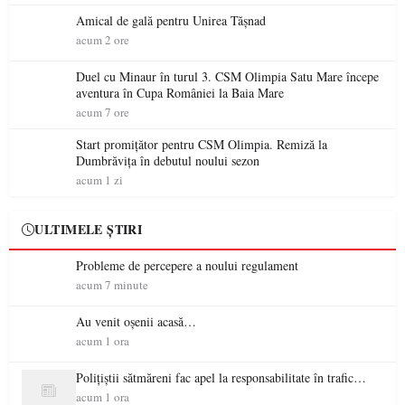
Amical de gală pentru Unirea Tășnad
acum 2 ore
Duel cu Minaur în turul 3. CSM Olimpia Satu Mare începe
aventura în Cupa României la Baia Mare
acum 7 ore
Start promițător pentru CSM Olimpia. Remiză la
Dumbrăvița în debutul noului sezon
acum 1 zi
ULTIMELE ȘTIRI
Probleme de percepere a noului regulament
acum 7 minute
Au venit oșenii acasă…
acum 1 ora
Polițiștii sătmăreni fac apel la responsabilitate în trafic…
acum 1 ora