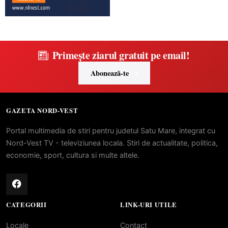
Primește ziarul gratuit pe email!
Abonează-te
GAZETA NORD-VEST
Portal multimedia de stiri pentru judetul Satu Mare, integrat cu
Nord-Vest TV - televiziunea locala. Stiri de actualitate, politica,
economie, sport, cultura si multe altele.
CATEGORII
LINK-URI UTILE
Locale
Contact