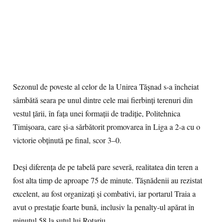
Sezonul de poveste al celor de la Unirea Tășnad s-a încheiat
sâmbătă seara pe unul dintre cele mai fierbinți terenuri din
vestul țării, în fața unei formații de tradiție, Politehnica
Timișoara, care și-a sărbătorit promovarea în Liga a 2-a cu o
victorie obținută pe final, scor 3–0.
Deși diferența de pe tabelă pare severă, realitatea din teren a
fost alta timp de aproape 75 de minute. Tășnădenii au rezistat
excelent, au fost organizați și combativi, iar portarul Traia a
avut o prestație foarte bună, inclusiv la penalty-ul apărat în
minutul 58 la șutul lui Rotariu.