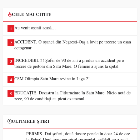
CELE MAI CITITE
Au venit oșenii acasă…
1
ACCIDENT. O oșancă din Negrești-Oaș a lovit pe trecere un oșan
2
octogenar
INCREDIBIL!!! Șofer de 90 de ani a produs un accident pe o
3
trecere de pietoni din Satu Mare. O femeie a ajuns la spital
CSM Olimpia Satu Mare revine în Liga 2!
4
EDUCAȚIE. Dezastru la Titluraziare în Satu Mare. Nicio notă de
5
zece, 90 de candidați au picat examenul
ULTIMELE ȘTIRI
PERMIS. Doi șoferi, două dosare penale în doar 24 de ore
la Petea! Unul avea permisul suspendat, celălalt nu a avut