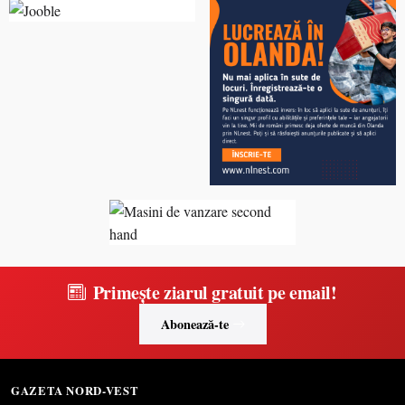
Primește ziarul gratuit pe email!
Abonează-te
GAZETA NORD-VEST