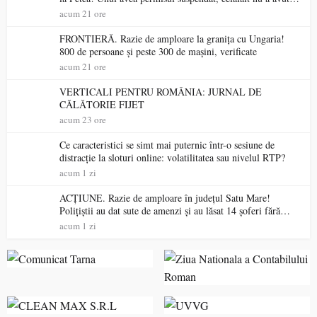
niciodată permis
acum 21 ore
FRONTIERĂ. Razie de amploare la granița cu Ungaria!
800 de persoane și peste 300 de mașini, verificate
acum 21 ore
VERTICALI PENTRU ROMÂNIA: JURNAL DE
CĂLĂTORIE FIJET
acum 23 ore
Ce caracteristici se simt mai puternic într-o sesiune de
distracție la sloturi online: volatilitatea sau nivelul RTP?
acum 1 zi
ACȚIUNE. Razie de amploare în județul Satu Mare!
Polițiștii au dat sute de amenzi și au lăsat 14 șoferi fără
permis într-o singură zi
acum 1 zi