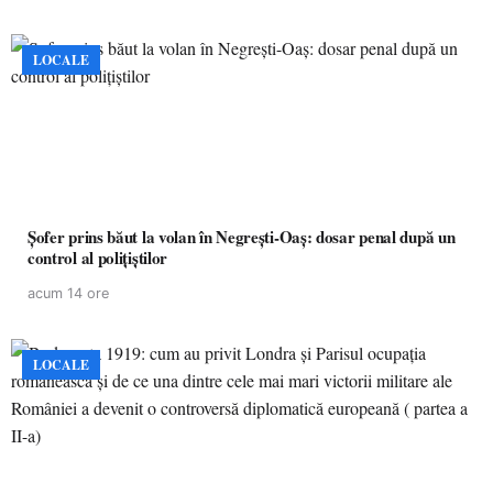
LOCALE
Șofer prins băut la volan în Negrești-Oaș: dosar penal după un
control al polițiștilor
acum 14 ore
LOCALE