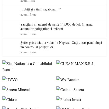
acum 1 ora
,,Iubiți și câinii vagabonzi...”
acum 13 ore
Sancțiuni și amenzi de peste 145.000 de lei, în urma
acțiunilor polițiștilor sătmăreni
acum 13 ore
Șofer prins băut la volan în Negrești-Oaș: dosar penal după
un control al polițiștilor
acum 14 ore