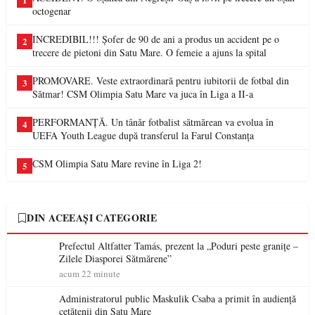
1
octogenar
INCREDIBIL!!! Șofer de 90 de ani a produs un accident pe o
2
trecere de pietoni din Satu Mare. O femeie a ajuns la spital
PROMOVARE. Veste extraordinară pentru iubitorii de fotbal din
3
Sătmar! CSM Olimpia Satu Mare va juca în Liga a II-a
PERFORMANȚĂ. Un tânăr fotbalist sătmărean va evolua în
4
UEFA Youth League după transferul la Farul Constanța
CSM Olimpia Satu Mare revine în Liga 2!
5
DIN ACEEAȘI CATEGORIE
Prefectul Altfatter Tamás, prezent la „Poduri peste granițe –
Zilele Diasporei Sătmărene”
acum 22 minute
Administratorul public Maskulik Csaba a primit în audiență
cetățenii din Satu Mare