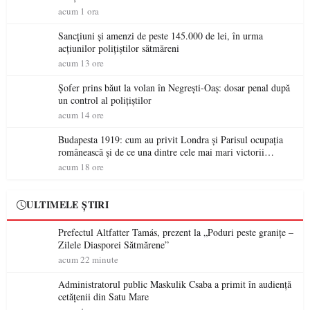
acum 1 ora
Sancțiuni și amenzi de peste 145.000 de lei, în urma
acțiunilor polițiștilor sătmăreni
acum 13 ore
Șofer prins băut la volan în Negrești-Oaș: dosar penal după
un control al polițiștilor
acum 14 ore
Budapesta 1919: cum au privit Londra și Parisul ocupația
românească și de ce una dintre cele mai mari victorii
militare ale României a devenit o controversă diplomatică
acum 18 ore
europeană ( partea a II-a)
ULTIMELE ȘTIRI
Prefectul Altfatter Tamás, prezent la „Poduri peste granițe –
Zilele Diasporei Sătmărene”
acum 22 minute
Administratorul public Maskulik Csaba a primit în audiență
cetățenii din Satu Mare