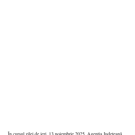
În cursul zilei de ieri, 13 noiembrie 2025, Agenția Județeană