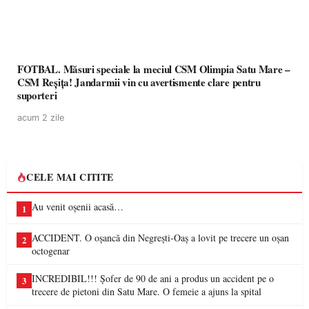
FOTBAL. Măsuri speciale la meciul CSM Olimpia Satu Mare –
CSM Reșița! Jandarmii vin cu avertismente clare pentru
suporteri
acum 2 zile
CELE MAI CITITE
Au venit oșenii acasă…
1
ACCIDENT. O oșancă din Negrești-Oaș a lovit pe trecere un oșan
2
octogenar
INCREDIBIL!!! Șofer de 90 de ani a produs un accident pe o
3
trecere de pietoni din Satu Mare. O femeie a ajuns la spital