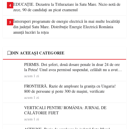
EDUCAȚIE. Dezastru la Titluraziare în Satu Mare. Nicio notă de
4
zece, 90 de candidați au picat examenul
Întreruperi programate de energie electrică în mai multe localități
5
din județul Satu Mare. Distribuție Energie Electrică România
anunță lucrări la rețea
DIN ACEEAȘI CATEGORIE
PERMIS. Doi șoferi, două dosare penale în doar 24 de ore
la Petea! Unul avea permisul suspendat, celălalt nu a avut
niciodată permis
acum 1 zi
FRONTIERĂ. Razie de amploare la granița cu Ungaria!
800 de persoane și peste 300 de mașini, verificate
acum 1 zi
VERTICALI PENTRU ROMÂNIA: JURNAL DE
CĂLĂTORIE FIJET
acum 1 zi