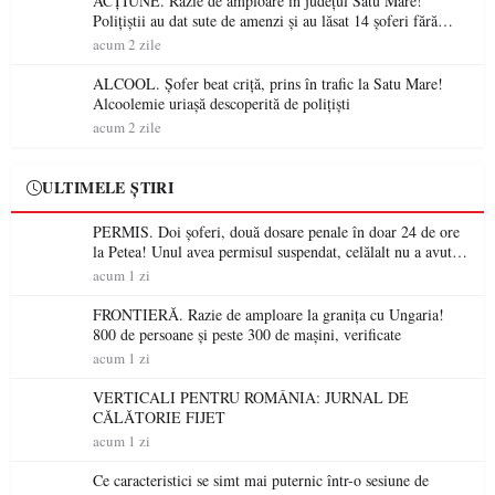
ACȚIUNE. Razie de amploare în județul Satu Mare!
Polițiștii au dat sute de amenzi și au lăsat 14 șoferi fără
permis într-o singură zi
acum 2 zile
ALCOOL. Șofer beat criță, prins în trafic la Satu Mare!
Alcoolemie uriașă descoperită de polițiști
acum 2 zile
ULTIMELE ȘTIRI
PERMIS. Doi șoferi, două dosare penale în doar 24 de ore
la Petea! Unul avea permisul suspendat, celălalt nu a avut
niciodată permis
acum 1 zi
FRONTIERĂ. Razie de amploare la granița cu Ungaria!
800 de persoane și peste 300 de mașini, verificate
acum 1 zi
VERTICALI PENTRU ROMÂNIA: JURNAL DE
CĂLĂTORIE FIJET
acum 1 zi
Ce caracteristici se simt mai puternic într-o sesiune de