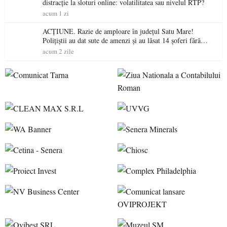
distracție la sloturi online: volatilitatea sau nivelul RTP?
acum 1 zi
ACȚIUNE. Razie de amploare în județul Satu Mare!
Polițiștii au dat sute de amenzi și au lăsat 14 șoferi fără
permis într-o singură zi
acum 2 zile