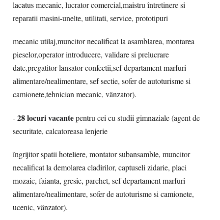
lacatus mecanic, lucrator comercial,maistru întretinere si
reparatii masini-unelte, utilitati, service, prototipuri
mecanic utilaj,muncitor necalificat la asamblarea, montarea
pieselor,operator introducere, validare si prelucrare
date,pregatitor-lansator confectii,sef departament marfuri
alimentare/nealimentare, sef sectie, sofer de autoturisme si
camionete,tehnician mecanic, vânzator).
28 locuri vacante
-
pentru cei cu studii gimnaziale
(agent de
securitate, calcatoreasa lenjerie
îngrijitor spatii hoteliere, montator subansamble, muncitor
necalificat la demolarea cladirilor, captuseli zidarie, placi
mozaic, faianta, gresie, parchet, sef departament marfuri
alimentare/nealimentare, sofer de autoturisme si camionete,
ucenic, vânzator).