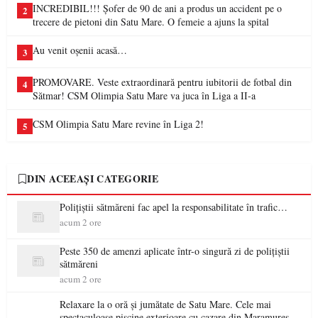
INCREDIBIL!!! Șofer de 90 de ani a produs un accident pe o
2
trecere de pietoni din Satu Mare. O femeie a ajuns la spital
Au venit oșenii acasă…
3
PROMOVARE. Veste extraordinară pentru iubitorii de fotbal din
4
Sătmar! CSM Olimpia Satu Mare va juca în Liga a II-a
CSM Olimpia Satu Mare revine în Liga 2!
5
DIN ACEEAȘI CATEGORIE
Polițiștii sătmăreni fac apel la responsabilitate în trafic…
acum 2 ore
Peste 350 de amenzi aplicate într-o singură zi de polițiștii
sătmăreni
acum 2 ore
Relaxare la o oră și jumătate de Satu Mare. Cele mai
spectaculoase piscine exterioare cu cazare din Maramureș,