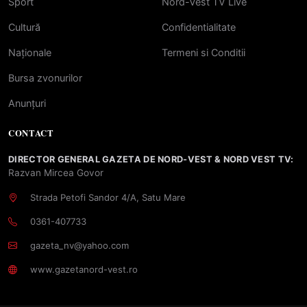
Sport
Nord-Vest TV Live
Cultură
Confidentialitate
Naționale
Termeni si Conditii
Bursa zvonurilor
Anunțuri
CONTACT
DIRECTOR GENERAL GAZETA DE NORD-VEST & NORD VEST TV:
Razvan Mircea Govor
Strada Petofi Sandor 4/A, Satu Mare
0361-407733
gazeta_nv@yahoo.com
www.gazetanord-vest.ro