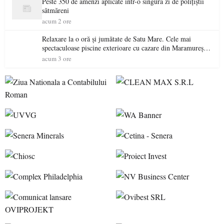
Peste 350 de amenzi aplicate într-o singură zi de polițiștii
sătmăreni
acum 2 ore
Relaxare la o oră și jumătate de Satu Mare. Cele mai
spectaculoase piscine exterioare cu cazare din Maramureș,
ideale pentru o escapadă de vară
acum 3 ore