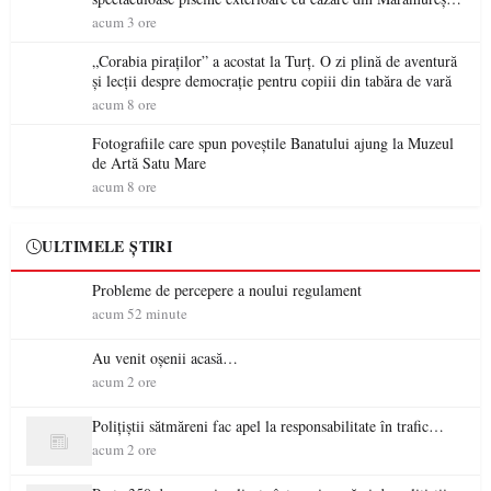
ideale pentru o escapadă de vară
acum 3 ore
„Corabia piraților” a acostat la Turț. O zi plină de aventură
și lecții despre democrație pentru copiii din tabăra de vară
acum 8 ore
Fotografiile care spun poveștile Banatului ajung la Muzeul
de Artă Satu Mare
acum 8 ore
ULTIMELE ȘTIRI
Probleme de percepere a noului regulament
acum 52 minute
Au venit oșenii acasă…
acum 2 ore
Polițiștii sătmăreni fac apel la responsabilitate în trafic…
acum 2 ore