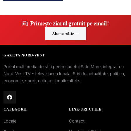
Primește ziarul gratuit pe email!
Abonează-te
GAZETA NORD-VEST
Portal multimedia de stiri pentru judetul Satu Mare, integrat cu
Nord-Vest TV - televiziunea locala. Stiri de actualitate, politica,
economie, sport, cultura si multe altele.
CATEGORII
LINK-URI UTILE
Locale
Contact